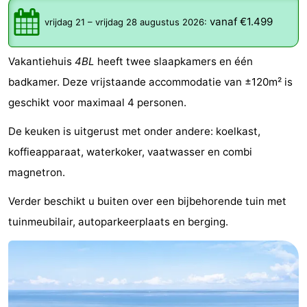
Koog
Oudeschild
-
vanaf €1.499
vrijdag 21
–
vrijdag 28 augustus 2026
:
De
-
Vakantiehuis
4BL
heeft twee slaapkamers en één
Waal
Oosterend
Natuur
badkamer. Deze vrijstaande accommodatie van ±120m² is
geschikt voor maximaal 4 personen.
Mooiste
De keuken is uitgerust met onder andere: koelkast,
uitkijkpunten
Overnachten
koffieapparaat, waterkoker, vaatwasser en combi
Appartementen
magnetron.
Verder beschikt u buiten over een bijbehorende tuin met
-
tuinmeubilair, autoparkeerplaats en berging.
Bosch
-
en
De
-
Zee
Vlijt
Hoeve
-