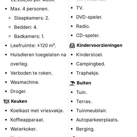
TV.
Max. 4 personen.
Wadlopen
Zeehonden
DVD-speler.
Slaapkamers: 2.
Eten
Radio.
Bedden: 4.
CD-speler.
Badkamers: 1.
en
Evenementen
Leefruimte: ±120 m².
Kindervoorzieningen
drinken
Praktisch
Huisdieren toegelaten na
Kinderstoel.
overleg.
Campingbed.
Forum
Verboden te roken.
Traphekje.
Route
Wasmachine.
Buiten
Droger.
Tuin.
-
Keuken
Terras.
Boot
Waddenhoppen
Koelkast met vriesvakje.
Tuinmeubilair.
Koffieapparaat.
Autoparkeerplaats.
-
Waterkoker.
Berging.
Parkeren
Reisboekenwinkel