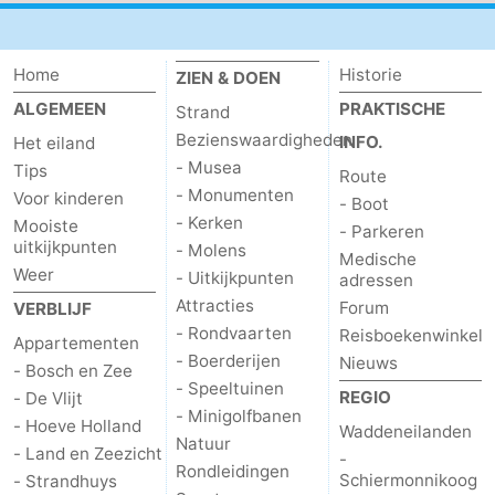
Home
Historie
ZIEN & DOEN
ALGEMEEN
PRAKTISCHE
Strand
Bezienswaardigheden
INFO.
Het eiland
- Musea
Tips
Route
- Monumenten
Voor kinderen
- Boot
- Kerken
Mooiste
- Parkeren
uitkijkpunten
- Molens
Medische
Weer
- Uitkijkpunten
adressen
Attracties
Forum
VERBLIJF
- Rondvaarten
Reisboekenwinkel
Appartementen
- Boerderijen
Nieuws
- Bosch en Zee
- Speeltuinen
REGIO
- De Vlijt
- Minigolfbanen
- Hoeve Holland
Waddeneilanden
Natuur
- Land en Zeezicht
-
Rondleidingen
Schiermonnikoog
- Strandhuys