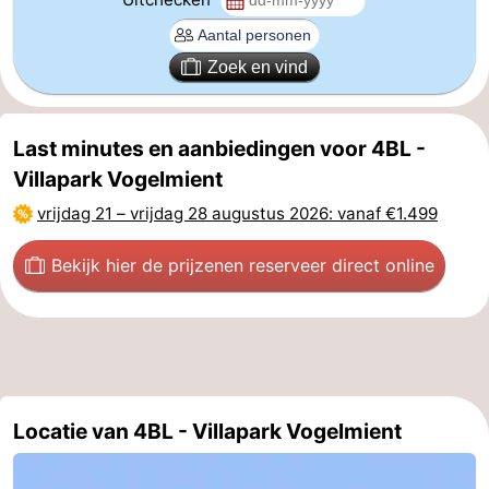
Zandvoort
Weer
Zoek en vind
Contact
Last minutes en aanbiedingen voor 4BL -
Villapark Vogelmient
vrijdag 21
–
vrijdag 28 augustus 2026
: vanaf €1.499
Bekijk hier de prijzen
en reserveer direct online
Locatie van 4BL - Villapark Vogelmient