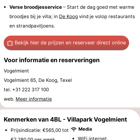
Verse broodjesservice
– Start de dag goed met warme
Speeltuinen
-
broodjes bij je villa; in
De Koog
vind je volop restaurants
Minigolfbanen
Natuur
en strandpaviljoens.
Rondleidingen
Bekijk hier de prijzen
en reserveer direct online
Sporten
Voor informatie en reserveringen
-
Vogelmient
Vogelmient 65, De Koog, Texel
Zwembaden
-
tel. +31 222 317 100
Fietsen
-
web.
Meer informatie
Wandelen
-
Kenmerken van 4BL - Villapark Vogelmient
Paardrijden
-
Media
Prijsindicatie: €565,00 tot
Surfen
-
WiFi internet.
€2.280,00 per week.