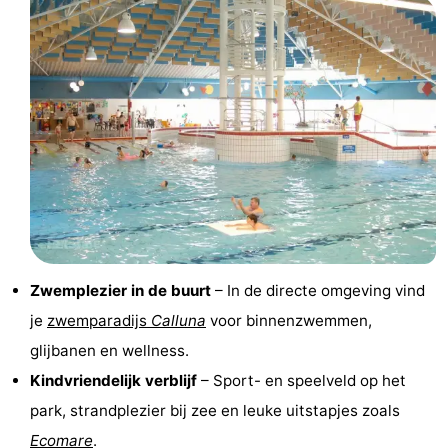
&
Bezienswaardigheden
doen
-
Musea
-
Monumenten
-
Kerken
-
Molens
-
Zwemplezier in de buurt
– In de directe omgeving vind
Uitkijkpunten
Attracties
je
zwemparadijs
Calluna
voor binnenzwemmen,
-
glijbanen en wellness.
Kindvriendelijk verblijf
– Sport- en speelveld op het
Rondvaarten
-
park, strandplezier bij zee en leuke uitstapjes zoals
Boerderijen
-
Ecomare
.