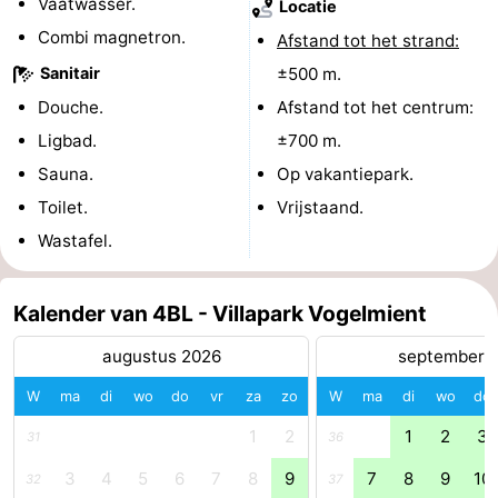
Vaatwasser.
Locatie
Combi magnetron.
Nieuws
Afstand tot het strand:
Sanitair
±500 m.
Medische
Douche.
Afstand tot het centrum:
Ligbad.
adressen
Regio
±700 m.
Sauna.
Op vakantiepark.
Waddeneilanden
Toilet.
Vrijstaand.
Wastafel.
-
Schiermonnikoog
-
Kalender van 4BL - Villapark Vogelmient
Ameland
-
augustus 2026
september 
Terschelling
-
W
ma
di
wo
do
vr
za
zo
W
ma
di
wo
do
1
2
1
2
3
31
36
Vlieland
Noord-
3
4
5
6
7
8
9
7
8
9
10
32
37
Holland
-