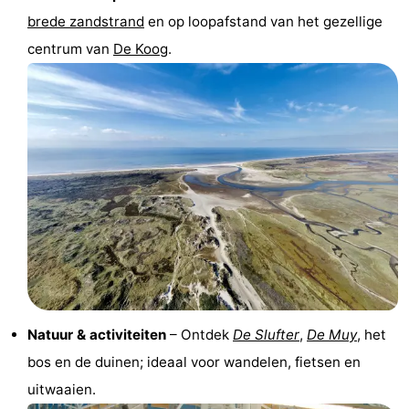
brede zandstrand
en op loopafstand van het gezellige
Park
Buytenveldt
-
centrum van
De Koog
.
Texel
De
-
Krim
EuroParcs
-
Texel
Kustpark
-
Texel
Sluftervallei
-
Strandhuys
-
Villapark
-
Residentie
Villapark
Last
Natuur & activiteiten
– Ontdek
De Slufter
,
De Muy
, het
Texel
Vogelmient
minutes
Strand
bos en de duinen; ideaal voor wandelen, fietsen en
uitwaaien.
Zien