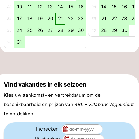
10
11
12
13
14
15
16
14
15
16
17
33
38
Natuur
-
17
18
19
20
21
22
23
21
22
23
24
34
39
Schoorlse
Bergen
-
24
25
26
27
28
29
30
28
29
30
35
40
Duinen
aan
Bergen
-
31
36
Zee
Alkmaar
-
Egmond
-
aan
Noordhollands
-
Vind vakanties in elk seizoen
Kies uw aankomst- en vertrekdatum om de
Zee
duinreservaat
Wijk
-
beschikbaarheid en prijzen van
4BL - Villapark Vogelmient
aan
Natuur
-
te ontdekken.
Zee
Zuid-
Amsterdam
-
Inchecken
Kennermerland
Haarlem
-
Uitchecken