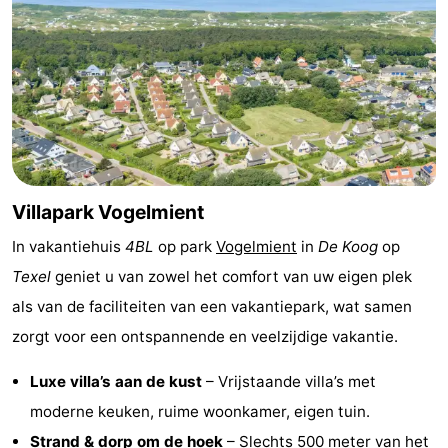
Holland
Land
-
en
Strandhuys
-
Zeezicht
Strandplevier
Bed
(&
Campings
breakfasts)
Hotels
Villapark Vogelmient
In vakantiehuis
4BL
op park
Vogelmient
in
De Koog
op
Vakantiehuizen
Texel
geniet u van zowel het comfort van uw eigen plek
-
als van de faciliteiten van een vakantiepark, wat samen
zorgt voor een ontspannende en veelzijdige vakantie.
't
-
Luxe villa’s aan de kust
– Vrijstaande villa’s met
Eibernest
't
-
moderne keuken, ruime woonkamer, eigen tuin.
Hoogelandt
Beach
-
Strand & dorp om de hoek
– Slechts 500 meter van het