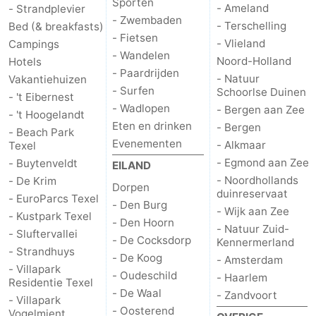
Sporten
- Ameland
- Strandplevier
- Zwembaden
- Terschelling
Bed (& breakfasts)
- Fietsen
- Vlieland
Campings
- Wandelen
Noord-Holland
Hotels
- Paardrijden
- Natuur
Vakantiehuizen
- Surfen
Schoorlse Duinen
- 't Eibernest
- Wadlopen
- Bergen aan Zee
- 't Hoogelandt
Eten en drinken
- Bergen
- Beach Park
Evenementen
- Alkmaar
Texel
- Egmond aan Zee
- Buytenveldt
EILAND
- Noordhollands
- De Krim
Dorpen
duinreservaat
- EuroParcs Texel
- Den Burg
- Wijk aan Zee
- Kustpark Texel
- Den Hoorn
- Natuur Zuid-
- Sluftervallei
- De Cocksdorp
Kennermerland
- Strandhuys
- De Koog
- Amsterdam
- Villapark
- Oudeschild
- Haarlem
Residentie Texel
- De Waal
- Zandvoort
- Villapark
- Oosterend
Vogelmient