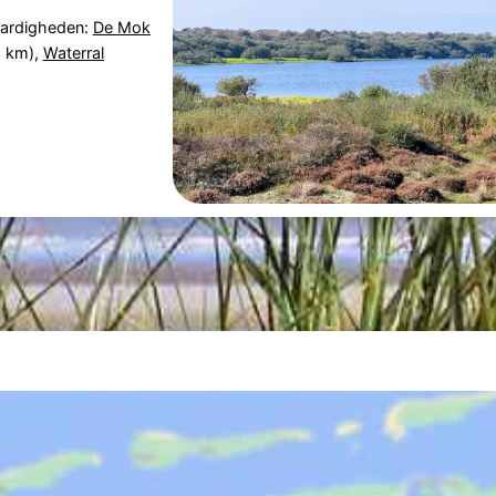
aardigheden:
De Mok
3 km),
Waterral