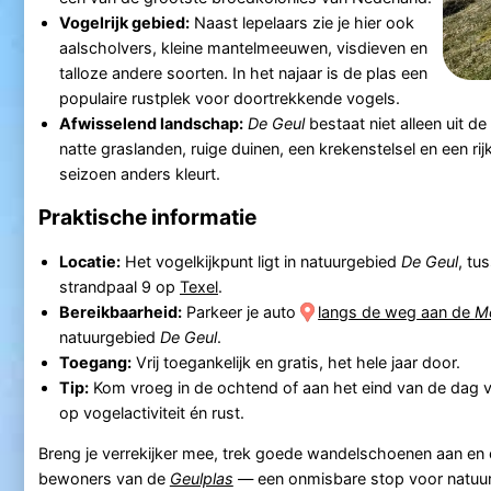
Vogelrijk gebied:
Naast lepelaars zie je hier ook
aalscholvers, kleine mantelmeeuwen, visdieven en
talloze andere soorten. In het najaar is de plas een
populaire rustplek voor doortrekkende vogels.
Afwisselend landschap:
De Geul
bestaat niet alleen uit de
natte graslanden, ruige duinen, een krekenstelsel en een rij
seizoen anders kleurt.
Praktische informatie
Locatie:
Het vogelkijkpunt ligt in natuurgebied
De Geul
, tu
strandpaal 9 op
Texel
.
Bereikbaarheid:
Parkeer je auto
langs de weg aan de
M
natuurgebied
De Geul
.
Toegang:
Vrij toegankelijk en gratis, het hele jaar door.
Tip:
Kom vroeg in de ochtend of aan het eind van de dag 
op vogelactiviteit én rust.
Breng je verrekijker mee, trek goede wandelschoenen aan en
bewoners van de
Geulplas
— een onmisbare stop voor natuur