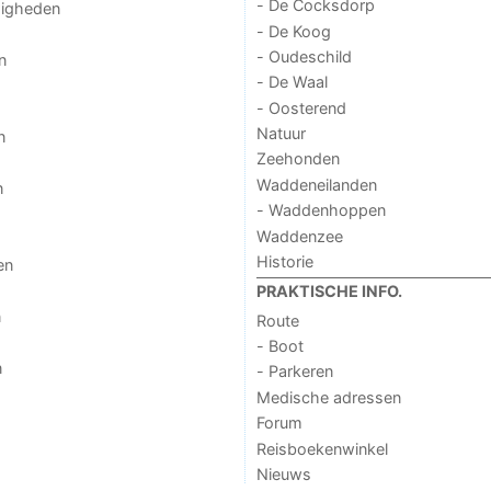
- De Cocksdorp
digheden
- De Koog
- Oudeschild
n
- De Waal
- Oosterend
Natuur
n
Zeehonden
Waddeneilanden
n
- Waddenhoppen
Waddenzee
Historie
en
PRAKTISCHE INFO.
n
Route
- Boot
n
- Parkeren
Medische adressen
Forum
Reisboekenwinkel
Nieuws