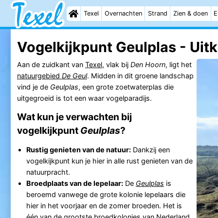
Texel
Overnachten
Strand
Zien & doen
E
Vogelkijkpunt Geulplas - Uitk
Aan de zuidkant van
Texel
, vlak bij
Den Hoorn
, ligt het
natuurgebied
De Geul
. Midden in dit groene landschap
vind je de
Geulplas
, een grote zoetwaterplas die
uitgegroeid is tot een waar vogelparadijs.
Wat kun je verwachten bij
vogelkijkpunt
Geulplas
?
Rustig genieten van de natuur:
Dankzij een
vogelkijkpunt kun je hier in alle rust genieten van de
natuurpracht.
Broedplaats van de lepelaar:
De
Geulplas
is
beroemd vanwege de grote kolonie lepelaars die
hier in het voorjaar en de zomer broeden. Het is
één van de grootste broedkolonies van Nederland.