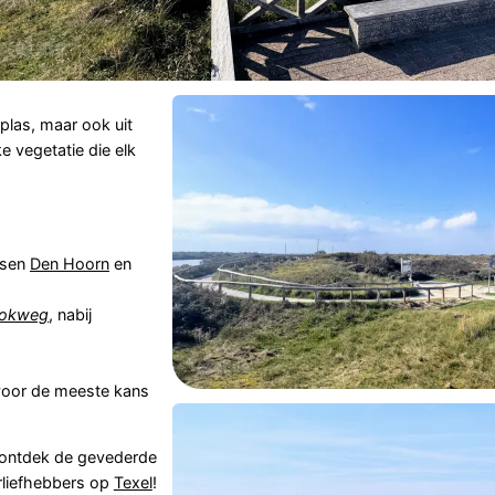
 plas, maar ook uit
ke vegetatie die elk
ssen
Den Hoorn
en
okweg
, nabij
voor de meeste kans
 ontdek de gevederde
liefhebbers op
Texel
!