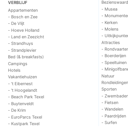
Bezienswaar
VERBLIJF
- Musea
Appartementen
- Monumente
- Bosch en Zee
- Kerken
- De Vlijt
- Molens
- Hoeve Holland
- Uitkijkpunte
- Land en Zeezicht
Attracties
- Strandhuys
- Rondvaarte
- Strandplevier
- Boerderijen
Bed (& breakfasts)
- Speeltuinen
Campings
- Minigolfban
Hotels
Natuur
Vakantiehuizen
Rondleidinge
- 't Eibernest
Sporten
- 't Hoogelandt
- Zwembade
- Beach Park Texel
- Fietsen
- Buytenveldt
- Wandelen
- De Krim
- Paardrijden
- EuroParcs Texel
- Surfen
- Kustpark Texel