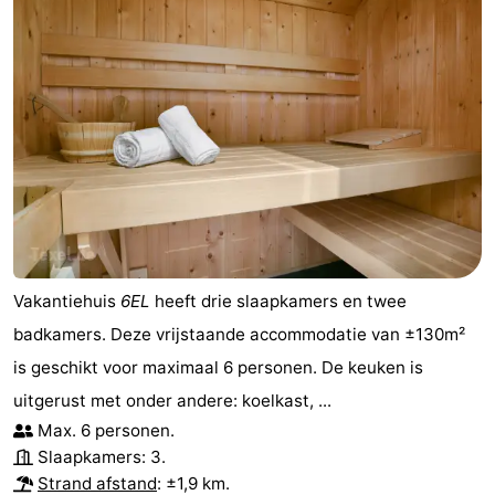
Park
Buytenveldt
-
Texel
De
-
Krim
EuroParcs
-
Texel
Kustpark
-
Texel
Sluftervallei
-
Strandhuys
-
Vakantiehuis
6EL
heeft drie slaapkamers en twee
Villapark
-
badkamers. Deze vrijstaande accommodatie van ±130m²
is geschikt voor maximaal 6 personen. De keuken is
Residentie
Villapark
Last
uitgerust met onder andere: koelkast, ...
Texel
Vogelmient
minutes
Strand
Max. 6 personen.
Slaapkamers: 3.
Zien
Strand afstand
: ±1,9 km.