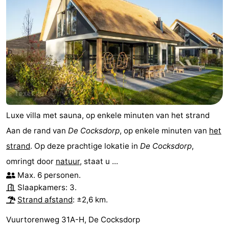
Natuur
-
Schoorlse
Bergen
-
Duinen
aan
Bergen
-
Zee
Alkmaar
-
Egmond
-
Luxe villa met sauna, op enkele minuten van het strand
Aan de rand van
De Cocksdorp
, op enkele minuten van
het
aan
Noordhollands
-
strand
. Op deze prachtige lokatie in
De Cocksdorp
,
Zee
duinreservaat
Wijk
-
omringt door
natuur
, staat u ...
Max. 6 personen.
aan
Natuur
-
Slaapkamers: 3.
Strand afstand
: ±2,6 km.
Zee
Zuid-
Amsterdam
-
Vuurtorenweg 31A-H, De Cocksdorp
Kennermerland
Haarlem
-