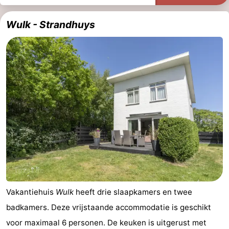
Wadlopen
Zeehonden
Wulk - Strandhuys
Eten
en
Evenementen
drinken
Praktisch
Forum
Route
-
Boot
Waddenhoppen
Vakantiehuis
Wulk
heeft drie slaapkamers en twee
-
badkamers. Deze vrijstaande accommodatie is geschikt
voor maximaal 6 personen. De keuken is uitgerust met
Parkeren
Reisboekenwinkel