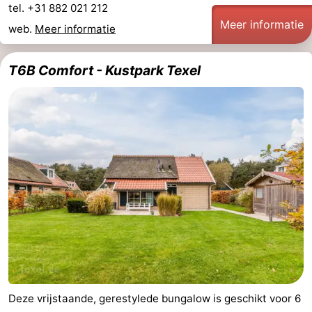
tel. +31 882 021 212
Meer informatie
Zandvoort
Weer
web.
Meer informatie
Contact
T6B Comfort - Kustpark Texel
Deze vrijstaande, gerestylede bungalow is geschikt voor 6