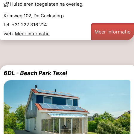
Huisdieren toegelaten na overleg.
&
Bezienswaardigheden
Krimweg 102, De Cocksdorp
doen
-
tel. +31 222 316 214
Meer informatie
web.
Meer informatie
Musea
-
Monumenten
-
Kerken
-
6DL - Beach Park Texel
Molens
-
Uitkijkpunten
Attracties
-
Rondvaarten
-
Boerderijen
-