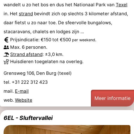
wandelt u zo het bos en dus het Nationaal Park van
Texel
Holland
Land
-
in. Het
strand
bevindt zich op slechts 3 kilometer afstand,
en
Strandhuys
-
daar fietst u zo naar toe. De sfeervolle bungalows,
stacaravans, chalets en lodges zijn ...
Zeezicht
Strandplevier
Bed
Prijsindicatie: €150 tot €500
.
per weekend
Max. 6 personen.
(&
Campings
Strand afstand
: ±3,0 km.
Huisdieren toegelaten na overleg.
breakfasts)
Hotels
Grensweg 106, Den Burg (texel)
Vakantiehuizen
tel. +31 222 312 423
-
mail.
E-mail
Meer informatie
web.
Website
't
-
Eibernest
't
-
6EL - Sluftervallei
Hoogelandt
Beach
-