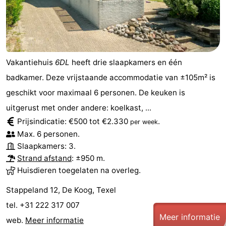
Speeltuinen
-
Minigolfbanen
Natuur
Rondleidingen
Vakantiehuis
6DL
heeft drie slaapkamers en één
badkamer. Deze vrijstaande accommodatie van ±105m² is
Sporten
geschikt voor maximaal 6 personen. De keuken is
-
uitgerust met onder andere: koelkast, ...
Prijsindicatie: €500 tot €2.330
.
per week
Zwembaden
-
Max. 6 personen.
Slaapkamers: 3.
Fietsen
-
Strand afstand
: ±950 m.
Huisdieren toegelaten na overleg.
Wandelen
-
Stappeland 12, De Koog, Texel
Paardrijden
-
tel. +31 222 317 007
Meer informatie
web.
Meer informatie
Surfen
-