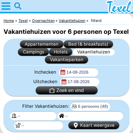
Home
Texel
Home
Texel
Overnachten
Vakantiehuizen
filterd
Vakantiehuizen voor 6 personen op Texel
Tips
Appartementen
Bed (& breakfasts)
Voor
Campings
Hotels
Vakantiehuizen
Vakantieparken
kinderen
Dorpen
Inchecken
-
Uitchecken
Den
-
Zoek en vind
Burg
Den
-
Filter Vakantiehuizen:
Hoorn
De
-
Kaart weergave
Cocksdorp
De
-