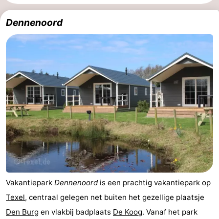
Koog
Oudeschild
-
Dennenoord
De
-
Waal
Oosterend
Natuur
Mooiste
uitkijkpunten
Overnachten
Appartementen
-
Bosch
-
Vakantiepark
Dennenoord
is een prachtig vakantiepark op
en
De
-
Texel
, centraal gelegen net buiten het gezellige plaatsje
Zee
Vlijt
Hoeve
-
Den Burg
en vlakbij badplaats
De Koog
. Vanaf het park