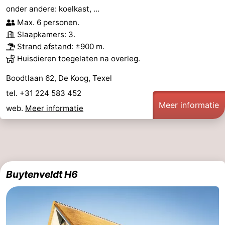
onder andere: koelkast, ...
Nieuws
Max. 6 personen.
Slaapkamers: 3.
Medische
Strand afstand
: ±900 m.
Huisdieren toegelaten na overleg.
adressen
Regio
Boodtlaan 62, De Koog, Texel
Waddeneilanden
tel. +31 224 583 452
Meer informatie
web.
Meer informatie
-
Schiermonnikoog
-
Ameland
-
Buytenveldt H6
Terschelling
-
Vlieland
Noord-
Holland
-