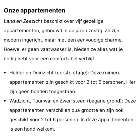
Holland
Land
-
Onze appartementen
Land en Zeezicht
beschikt over vijf gezellige
en
Strandhuys
-
appartementen, gebouwd in de jaren zestig. Ze zijn
Zeezicht
Strandplevier
Bed
modern ingericht, maar met een eenvoudige charme.
Hoewel er geen vaatwasser is, bieden ze alles wat je
(&
Campings
nodig hebt voor een comfortabel verblijf.
breakfasts)
Hotels
Helder en Duinzicht (eerste etage): Deze ruimere
Vakantiehuizen
appartementen zijn geschikt voor 2 tot 6 personen. Hier
zijn geen honden toegestaan.
-
Wadzicht, Tuunwal en Zwerfsteen (begane grond): Deze
't
-
appartementen verschillen qua grootte en zijn ook
geschikt voor 2 tot 6 personen. In deze appartementen
Eibernest
't
-
is een hond welkom.
Hoogelandt
Beach
-