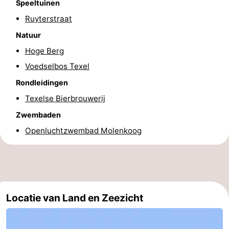
Speeltuinen
Speeltuinen
-
Ruyterstraat
Natuur
Minigolfbanen
Natuur
Hoge Berg
Rondleidingen
Voedselbos Texel
Rondleidingen
Sporten
Texelse Bierbrouwerij
-
Zwembaden
Openluchtzwembad Molenkoog
Zwembaden
-
Fietsen
-
Wandelen
-
Locatie van Land en Zeezicht
Paardrijden
-
Surfen
-