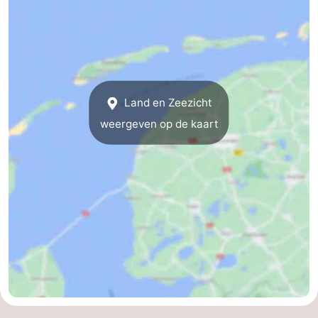
Wadlopen
Zeehonden
Eten
en
Evenementen
Land en Zeezicht
drinken
Praktisch
weergeven op de kaart
Forum
Route
-
Boot
Waddenhoppen
-
Parkeren
Reisboekenwinkel