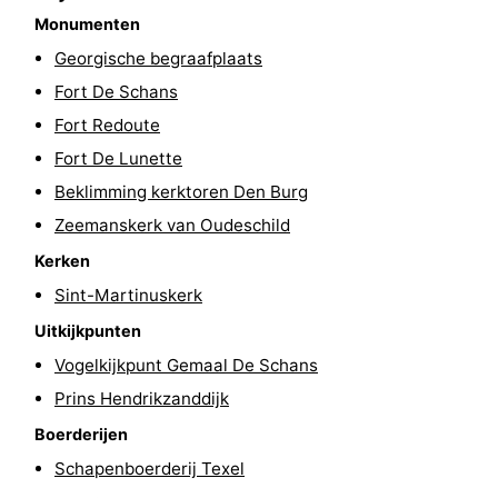
Monumenten
&
Bezienswaardigheden
Georgische begraafplaats
doen
-
Fort De Schans
Fort Redoute
Musea
-
Fort De Lunette
Monumenten
-
Beklimming kerktoren Den Burg
Zeemanskerk van Oudeschild
Kerken
-
Kerken
Molens
-
Sint-Martinuskerk
Uitkijkpunten
Uitkijkpunten
Attracties
Vogelkijkpunt Gemaal De Schans
-
Prins Hendrikzanddijk
Rondvaarten
-
Boerderijen
Schapenboerderij Texel
Boerderijen
-