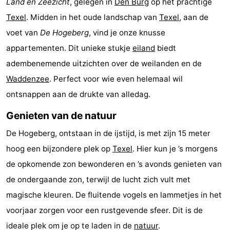
Land en Zeezicht
, gelegen in
Den Burg
op het prachtige
Koog
Oudeschild
-
Texel
. Midden in het oude landschap van
Texel
, aan de
voet van
De Hogeberg
, vind je onze knusse
De
-
appartementen. Dit unieke stukje
eiland
biedt
Waal
Oosterend
Natuur
adembenemende uitzichten over de weilanden en de
Waddenzee
. Perfect voor wie even helemaal wil
Mooiste
ontsnappen aan de drukte van alledag.
uitkijkpunten
Overnachten
Genieten van de natuur
Appartementen
De Hogeberg, ontstaan in de ijstijd, is met zijn 15 meter
hoog een bijzondere plek op
Texel
. Hier kun je ’s morgens
-
de opkomende zon bewonderen en ’s avonds genieten van
Bosch
-
de ondergaande zon, terwijl de lucht zich vult met
magische kleuren. De fluitende vogels en lammetjes in het
en
De
-
voorjaar zorgen voor een rustgevende sfeer. Dit is de
Zee
Vlijt
Hoeve
-
ideale plek om je op te laden in de
natuur
.