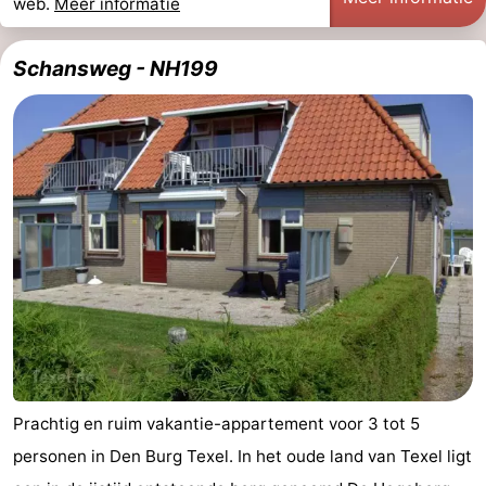
web.
Meer informatie
Zandvoort
Weer
Schansweg - NH199
Contact
Prachtig en ruim vakantie-appartement voor 3 tot 5
personen in Den Burg Texel. In het oude land van Texel ligt