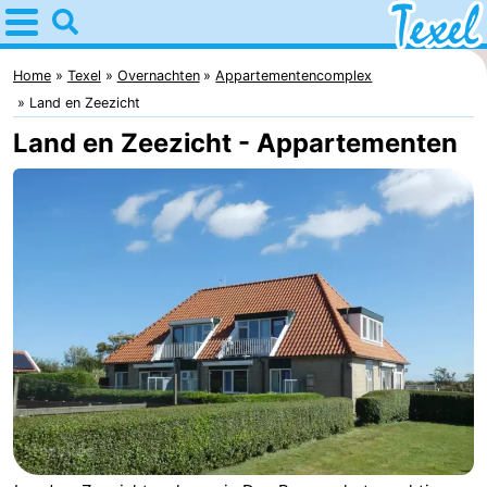
Home
Texel
Home
Texel
Overnachten
Appartementencomplex
Land en Zeezicht
Tips
Land en Zeezicht - Appartementen
Voor
kinderen
Dorpen
-
Den
-
Burg
Den
-
Hoorn
De
-
Cocksdorp
De
-