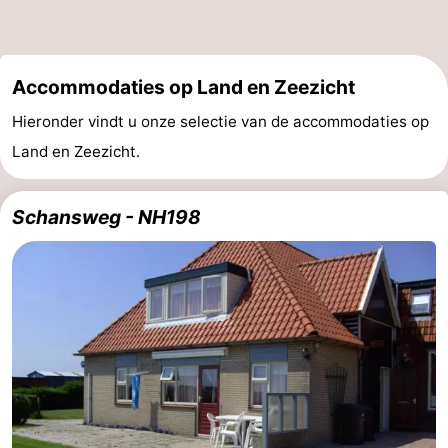
Nieuws
Medische
Accommodaties op Land en Zeezicht
Hieronder vindt u onze selectie van de accommodaties op
adressen
Regio
Land en Zeezicht.
Waddeneilanden
Schansweg - NH198
-
Schiermonnikoog
-
Ameland
-
Terschelling
-
Vlieland
Noord-
Holland
-