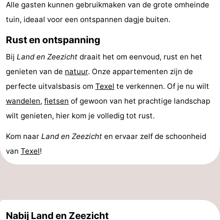
Alle gasten kunnen gebruikmaken van de grote omheinde
Park
Buytenveldt
-
tuin, ideaal voor een ontspannen dagje buiten.
Texel
De
-
Rust en ontspanning
Bij
Land en Zeezicht
draait het om eenvoud, rust en het
Krim
EuroParcs
-
genieten van de
natuur
. Onze appartementen zijn de
Texel
Kustpark
-
perfecte uitvalsbasis om
Texel
te verkennen. Of je nu wilt
wandelen
,
fietsen
of gewoon van het prachtige landschap
Texel
Sluftervallei
-
wilt genieten, hier kom je volledig tot rust.
Strandhuys
-
Kom naar
Land en Zeezicht
en ervaar zelf de schoonheid
Villapark
-
van
Texel
!
Residentie
Villapark
Last
Texel
Vogelmient
minutes
Strand
Zien
Nabij Land en Zeezicht