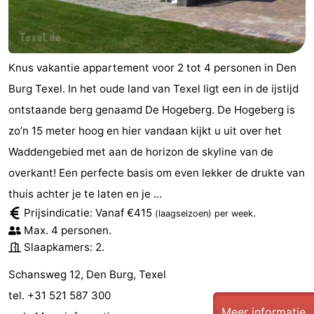
Natuur
-
Schoorlse
Bergen
-
Knus vakantie appartement voor 2 tot 4 personen in Den
Burg Texel. In het oude land van Texel ligt een in de ijstijd
Duinen
aan
Bergen
-
ontstaande berg genaamd De Hogeberg. De Hogeberg is
Zee
Alkmaar
-
zo’n 15 meter hoog en hier vandaan kijkt u uit over het
Waddengebied met aan de horizon de skyline van de
Egmond
-
overkant! Een perfecte basis om even lekker de drukte van
aan
Noordhollands
-
thuis achter je te laten en je ...
Prijsindicatie: Vanaf €415
.
(laagseizoen)
per week
Zee
duinreservaat
Wijk
-
Max. 4 personen.
Slaapkamers: 2.
aan
Natuur
-
Schansweg 12, Den Burg, Texel
Zee
Zuid-
Amsterdam
-
tel. +31 521 587 300
Kennermerland
Haarlem
-
Meer informatie