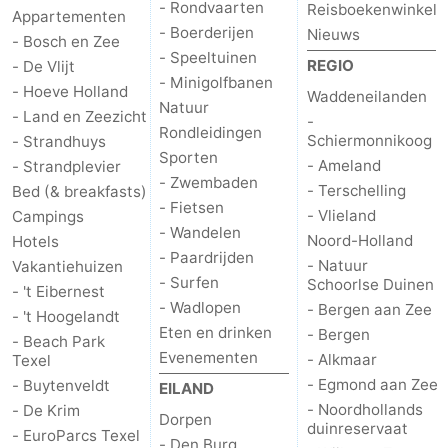
- Rondvaarten
Reisboekenwinkel
Appartementen
- Boerderijen
Nieuws
- Bosch en Zee
- Speeltuinen
REGIO
- De Vlijt
- Minigolfbanen
- Hoeve Holland
Waddeneilanden
Natuur
- Land en Zeezicht
-
Rondleidingen
Schiermonnikoog
- Strandhuys
Sporten
- Ameland
- Strandplevier
- Zwembaden
- Terschelling
Bed (& breakfasts)
- Fietsen
- Vlieland
Campings
- Wandelen
Noord-Holland
Hotels
- Paardrijden
- Natuur
Vakantiehuizen
- Surfen
Schoorlse Duinen
- 't Eibernest
- Wadlopen
- Bergen aan Zee
- 't Hoogelandt
Eten en drinken
- Bergen
- Beach Park
Evenementen
- Alkmaar
Texel
- Egmond aan Zee
- Buytenveldt
EILAND
- Noordhollands
- De Krim
Dorpen
duinreservaat
- EuroParcs Texel
- Den Burg