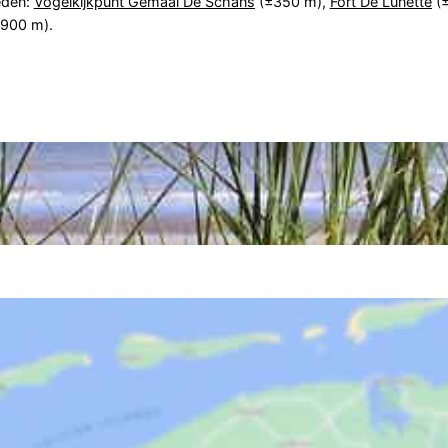
eden:
Vogelkijkpunt Gemaal De Schans
(±350 m),
Fort De Lunette
(
900 m).