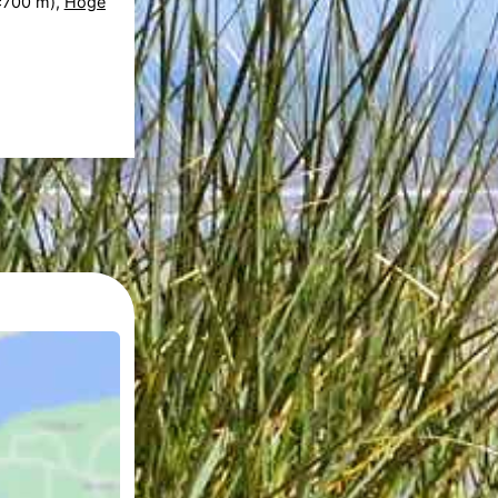
±700 m),
Hoge