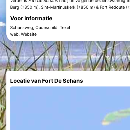
Verder is
Fort De Schans
nabij de volgende bezienswaardigh
Berg
(±850 m),
Sint-Martinuskerk
(±850 m) &
Fort Redoute
(±
Voor informatie
Schansweg, Oudeschild, Texel
web.
Website
Locatie van Fort De Schans