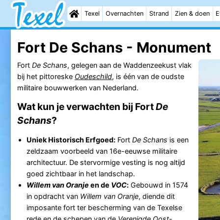
Texel
Overnachten
Strand
Zien & doen
E
Fort De Schans - Monument
Fort
De Schans
, gelegen aan de Waddenzeekust vlak
bij het pittoreske
Oudeschild
, is één van de oudste
militaire bouwwerken van Nederland.
Wat kun je verwachten bij Fort
De
Schans
?
Uniek Historisch Erfgoed:
Fort
De Schans
is een
zeldzaam voorbeeld van 16e-eeuwse militaire
architectuur. De stervormige vesting is nog altijd
goed zichtbaar in het landschap.
Willem van Oranje
en de
VOC
:
Gebouwd in 1574
in opdracht van
Willem van Oranje
, diende dit
imposante fort ter bescherming van de Texelse
rede en de schepen van de
Verenigde Oost-