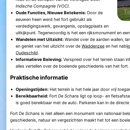
Indische Compagnie (VOC)
.
Oude Functies, Nieuwe Betekenis:
Door de
eeuwen heen werd het fort gebruikt als
verdedigingswerk, gevangenis, opslagplaats en
uitkijkpunt. Tegenwoordig is het een
rijksmonument
en een 
Wandelen met Uitzicht:
Wandel over de aarden wallen, la
en geniet van het uitzicht over de
Waddenzee
en het nabij
Oudeschild
.
Informatieve Beleving:
Verspreid over het terrein staan in
alles vertellen over de boeiende geschiedenis van het fort.
Praktische informatie
Openingstijden:
Het terrein is het hele jaar door
vrij toega
Bereikbaarheid:
Fort
De Schans
ligt op loop- en fietsafst
is goed bereikbaar met de auto. Parkeren kan in de direct
Fort
De Schans
is niet alleen een monument van nationaal bel
geschiedenis, natuur en vergezichten maakt het tot een boe