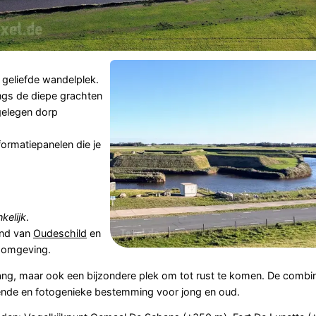
geliefde wandelplek.
ngs de diepe grachten
gelegen dorp
formatiepanelen die je
nkelijk
.
and van
Oudeschild
en
e omgeving.
ang, maar ook een bijzondere plek om tot rust te komen. De combin
iende en fotogenieke bestemming voor jong en oud.