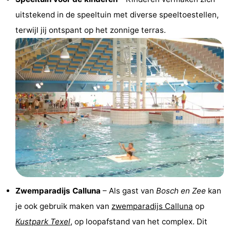
uitstekend in de speeltuin met diverse speeltoestellen,
&
Bezienswaardigheden
terwijl jij ontspant op het zonnige terras.
doen
-
Musea
-
Monumenten
-
Kerken
-
Molens
-
Uitkijkpunten
Attracties
-
Zwemparadijs Calluna
– Als gast van
Bosch en Zee
kan
Rondvaarten
-
je ook gebruik maken van
zwemparadijs Calluna
op
Kustpark Texel
, op loopafstand van het complex. Dit
Boerderijen
-