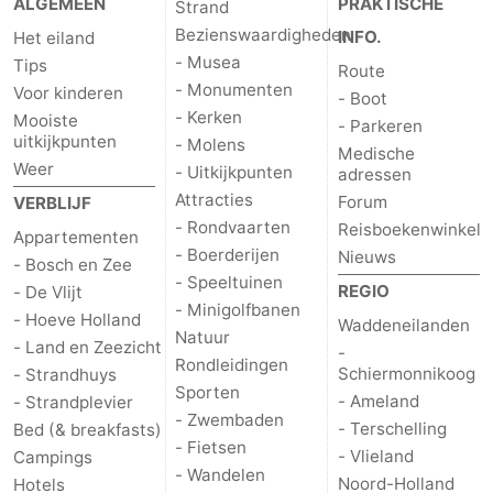
ALGEMEEN
PRAKTISCHE
Strand
Bezienswaardigheden
INFO.
Het eiland
- Musea
Tips
Route
- Monumenten
Voor kinderen
- Boot
- Kerken
Mooiste
- Parkeren
uitkijkpunten
- Molens
Medische
Weer
- Uitkijkpunten
adressen
Attracties
Forum
VERBLIJF
- Rondvaarten
Reisboekenwinkel
Appartementen
- Boerderijen
Nieuws
- Bosch en Zee
- Speeltuinen
REGIO
- De Vlijt
- Minigolfbanen
- Hoeve Holland
Waddeneilanden
Natuur
- Land en Zeezicht
-
Rondleidingen
Schiermonnikoog
- Strandhuys
Sporten
- Ameland
- Strandplevier
- Zwembaden
- Terschelling
Bed (& breakfasts)
- Fietsen
- Vlieland
Campings
- Wandelen
Noord-Holland
Hotels