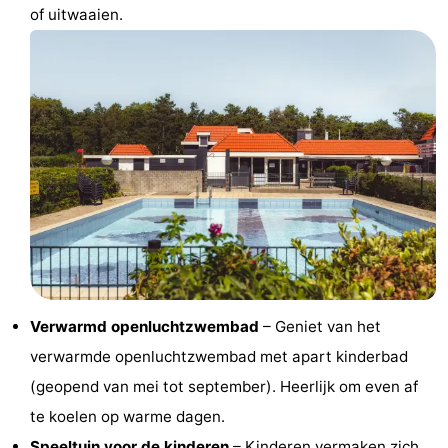
of uitwaaien.
Park
Buytenveldt
-
Texel
De
-
Krim
EuroParcs
-
Texel
Kustpark
-
Texel
Sluftervallei
-
Strandhuys
-
Villapark
-
Verwarmd openluchtzwembad
– Geniet van het
Residentie
Villapark
Last
verwarmde openluchtzwembad met apart kinderbad
(geopend van mei tot september). Heerlijk om even af
Texel
Vogelmient
minutes
Strand
te koelen op warme dagen.
Zien
Speeltuin voor de kinderen
– Kinderen vermaken zich