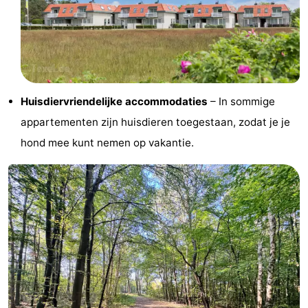
Wadlopen
Zeehonden
Eten
en
Evenementen
Huisdiervriendelijke accommodaties
– In sommige
drinken
Praktisch
appartementen zijn huisdieren toegestaan, zodat je je
hond mee kunt nemen op vakantie.
Forum
Route
-
Boot
Waddenhoppen
-
Parkeren
Reisboekenwinkel