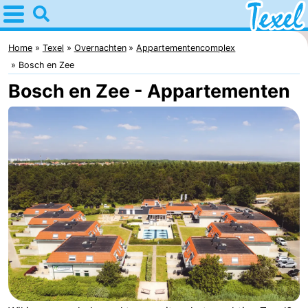
Home
Texel
Home
Texel
Overnachten
Appartementencomplex
Bosch en Zee
Tips
Bosch en Zee - Appartementen
Voor
kinderen
Dorpen
-
Den
-
Burg
Den
-
Hoorn
De
-
Cocksdorp
De
-