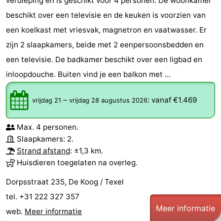
verdieping en is geschikt voor 4 personen. De woonkamer
beschikt over een televisie en de keuken is voorzien van
een koelkast met vriesvak, magnetron en vaatwasser. Er
zijn 2 slaapkamers, beide met 2 eenpersoonsbedden en
een televisie. De badkamer beschikt over een ligbad en
inloopdouche. Buiten vind je een balkon met ...
–
:
vanaf €1.469
vrijdag 21
vrijdag 28 augustus 2026
Max. 4 personen.
Slaapkamers: 2.
Strand afstand
: ±1,3 km.
Huisdieren toegelaten na overleg.
Dorpsstraat 235, De Koog / Texel
tel. +31 222 327 357
Meer informatie
web.
Meer informatie