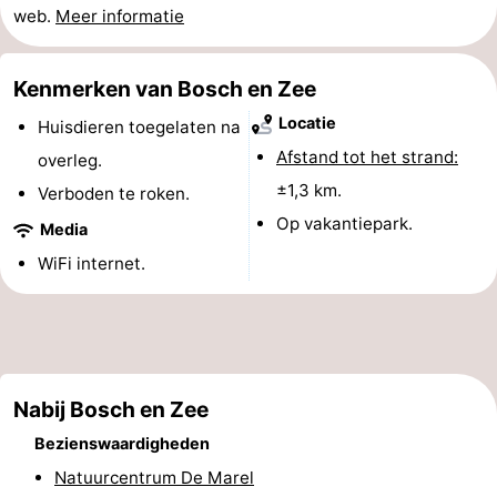
web.
Meer informatie
Natuur
-
Kenmerken van Bosch en Zee
Schoorlse
Bergen
-
Locatie
Huisdieren toegelaten na
Duinen
aan
Bergen
-
Afstand tot het strand:
overleg.
±1,3 km.
Zee
Alkmaar
-
Verboden te roken.
Op vakantiepark.
Media
Egmond
-
WiFi internet.
aan
Noordhollands
-
Zee
duinreservaat
Wijk
-
aan
Natuur
-
Nabij Bosch en Zee
Zee
Zuid-
Amsterdam
-
Bezienswaardigheden
Natuurcentrum De Marel
Kennermerland
Haarlem
-