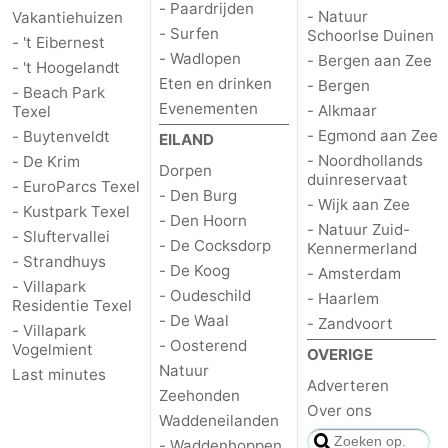
- Paardrijden
- Natuur
Vakantiehuizen
- Surfen
Schoorlse Duinen
- 't Eibernest
- Wadlopen
- Bergen aan Zee
- 't Hoogelandt
Eten en drinken
- Bergen
- Beach Park
Evenementen
- Alkmaar
Texel
- Egmond aan Zee
- Buytenveldt
EILAND
- Noordhollands
- De Krim
Dorpen
duinreservaat
- EuroParcs Texel
- Den Burg
- Wijk aan Zee
- Kustpark Texel
- Den Hoorn
- Natuur Zuid-
- Sluftervallei
- De Cocksdorp
Kennermerland
- Strandhuys
- De Koog
- Amsterdam
- Villapark
- Oudeschild
- Haarlem
Residentie Texel
- De Waal
- Zandvoort
- Villapark
- Oosterend
Vogelmient
OVERIGE
Natuur
Last minutes
Adverteren
Zeehonden
Over ons
Waddeneilanden
- Waddenhoppen