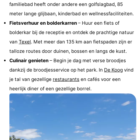
familiebad heeft onder andere een golfslagbad, 85
Speeltuinen
-
meter lange glijbaan, kinderbad en wellnessfaciliteiten.
Fietsverhuur en bolderkarren
– Huur een fiets of
Minigolfbanen
Natuur
bolderkar bij de receptie en ontdek de prachtige natuur
Rondleidingen
van
Texel
. Met meer dan 135 km aan fietspaden zijn er
talloze routes door duinen, bossen en langs de kust.
Sporten
Culinair genieten
– Begin je dag met verse broodjes
-
dankzij de broodjesservice op het park. In
De Koog
vind
je tal van gezellige
restaurants
en cafés voor een
Zwembaden
-
heerlijk diner of een gezellige borrel.
Fietsen
-
Wandelen
-
Paardrijden
-
Surfen
-