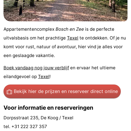
Nieuws
Medische
Appartementencomplex
Bosch en Zee
is de perfecte
adressen
Regio
uitvalsbasis om het prachtige
Texel
te ontdekken. Of je nu
komt voor rust, natuur of avontuur, hier vind je alles voor
Waddeneilanden
een geslaagde vakantie.
-
Boek vandaag nog jouw verblijf
en ervaar het ultieme
Schiermonnikoog
-
eilandgevoel op
Texel
!
Ameland
-
Bekijk hier de prijzen
en reserveer direct online
Terschelling
-
Voor informatie en reserveringen
Vlieland
Noord-
Dorpsstraat 235, De Koog / Texel
tel. +31 222 327 357
Holland
-