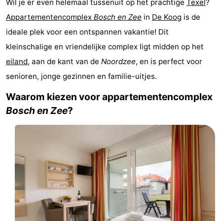
Wil je er even helemaal tussenuit op het prachtige
Texel
?
Koog
Oudeschild
-
Appartementencomplex
Bosch en Zee
in
De Koog
is de
ideale plek voor een ontspannen vakantie! Dit
De
-
kleinschalige en vriendelijke complex ligt midden op het
Waal
Oosterend
Natuur
eiland
, aan de kant van de
Noordzee
, en is perfect voor
senioren, jonge gezinnen en familie-uitjes.
Mooiste
Waarom kiezen voor appartementencomplex
uitkijkpunten
Overnachten
Bosch en Zee
?
Appartementen
-
Bosch
-
en
De
-
Zee
Vlijt
Hoeve
-