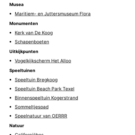
Musea
Zandvoort
Weer
Maritiem- en Juttersmuseum Flora
Monumenten
Contact
Kerk van De Koog
Schapenboeten
Uitkijkpunten
Vogelkijkscherm Het Alloo
Speeltuinen
Speeltuin Bregkoog
Speeltuin Beach Park Texel
Binnenspeeltuin Kogerstrand
Sommeltjespad
Speelnatuur van OERRR
Natuur
Californiëbos