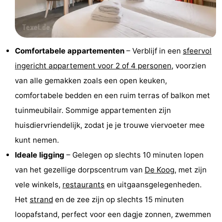
Holland
Land
-
en
Strandhuys
-
Comfortabele appartementen
– Verblijf in een
sfeervol
Zeezicht
Strandplevier
Bed
ingericht appartement voor 2 of 4 personen
, voorzien
(&
Campings
van alle gemakken zoals een open keuken,
comfortabele bedden en een ruim terras of balkon met
breakfasts)
Hotels
tuinmeubilair. Sommige appartementen zijn
Vakantiehuizen
huisdiervriendelijk, zodat je je trouwe viervoeter mee
kunt nemen.
-
Ideale ligging
– Gelegen op slechts 10 minuten lopen
't
-
van het gezellige dorpscentrum van
De Koog
, met zijn
vele winkels,
restaurants
en uitgaansgelegenheden.
Eibernest
't
-
Het
strand
en de zee zijn op slechts 15 minuten
Hoogelandt
Beach
-
loopafstand, perfect voor een dagje zonnen, zwemmen