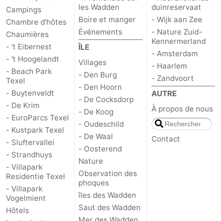
les Wadden
duinreservaat
Campings
et
Lieux
Boire et manger
- Wijk aan Zee
Chambre d'hôtes
Événements
- Nature Zuid-
Chaumières
faire
d'intérêt
-
Kennermerland
- 't Eibernest
ÎLE
- Amsterdam
- 't Hoogelandt
Musées
-
Villages
- Haarlem
- Beach Park
- Den Burg
- Zandvoort
Texel
Monuments
-
- Den Hoorn
- Buytenveldt
AUTRE
- De Cocksdorp
Églises
-
- De Krim
À propos de nous
- De Koog
- EuroParcs Texel
- Oudeschild
Moulins
-
- Kustpark Texel
- De Waal
Contact
- Sluftervallei
Points
Attractions
- Oosterend
- Strandhuys
Nature
- Villapark
de
-
Observation des
Residentie Texel
phoques
- Villapark
vue
Croisières
-
îles des Wadden
Vogelmient
Saut des Wadden
Hôtels
Fermes
-
Mer des Wadden