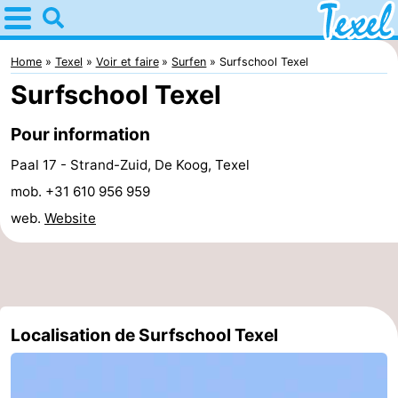
Home
Texel
Home
Texel
Voir et faire
Surfen
Surfschool Texel
Surfschool Texel
Astuces
Pour information
Avec
Paal 17 - Strand-Zuid, De Koog, Texel
les
Villages
mob. +31 610 956 959
web.
Website
enfants
-
Den
-
Burg
Den
-
Localisation de Surfschool Texel
Hoorn
De
-
Cocksdorp
De
-