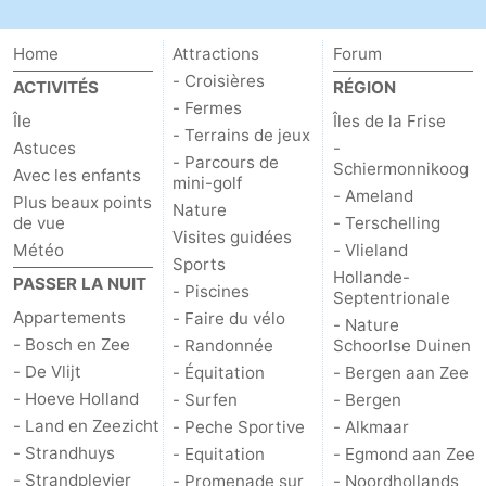
Texel
De
-
Home
Attractions
Forum
Krim
EuroParcs
-
- Croisières
ACTIVITÉS
RÉGION
- Fermes
Île
Îles de la Frise
Texel
Kustpark
-
- Terrains de jeux
Astuces
-
- Parcours de
Schiermonnikoog
Avec les enfants
Texel
Sluftervallei
-
mini-golf
- Ameland
Plus beaux points
Nature
de vue
- Terschelling
Strandhuys
-
Visites guidées
Météo
- Vlieland
Sports
Villapark
-
Hollande-
PASSER LA NUIT
- Piscines
Septentrionale
Appartements
- Faire du vélo
Residentie
Villapark
Hôtels
- Nature
- Bosch en Zee
- Randonnée
Schoorlse Duinen
- De Vlijt
Texel
Vogelmient
Last
- Équitation
- Bergen aan Zee
- Hoeve Holland
- Surfen
- Bergen
minutes
Plages
- Land en Zeezicht
- Peche Sportive
- Alkmaar
- Strandhuys
- Equitation
- Egmond aan Zee
Voir
- Strandplevier
- Promenade sur
- Noordhollands