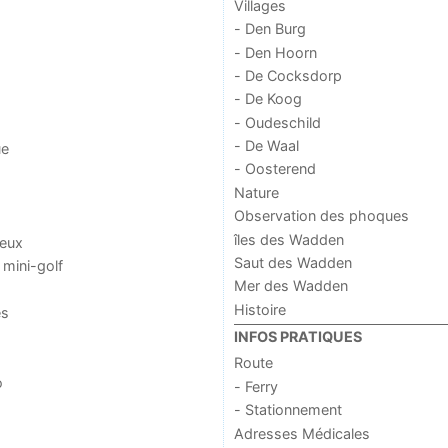
Villages
- Den Burg
- Den Hoorn
- De Cocksdorp
- De Koog
- Oudeschild
- De Waal
ue
- Oosterend
Nature
Observation des phoques
îles des Wadden
jeux
Saut des Wadden
 mini-golf
Mer des Wadden
Histoire
es
INFOS PRATIQUES
Route
o
- Ferry
- Stationnement
Adresses Médicales