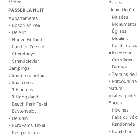
Météo
Plages
Lieux d'intérêt
PASSER LA NUIT
- Musées
Appartements
- Monuments
- Bosch en Zee
- Églises
- De Vlijt
- Moulins
- Hoeve Holland
- Points de v
- Land en Zeezicht
Attractions
- Strandhuys
- Croisières
- Strandplevier
- Fermes
Campings
- Terrains de 
Chambre d'hôtes
- Parcours de
Chaumières
Nature
- 't Eibernest
Visites guidé
- 't Hoogelandt
Sports
- Beach Park Texel
- Piscines
- Buytenveldt
- Faire du vél
- De Krim
- Randonnée
- EuroParcs Texel
- Équitation
- Kustpark Texel