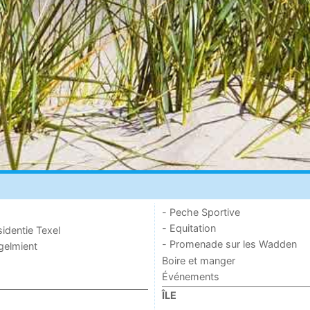
- Peche Sportive
- Equitation
sidentie Texel
- Promenade sur les Wadden
ogelmient
Boire et manger
Événements
ÎLE