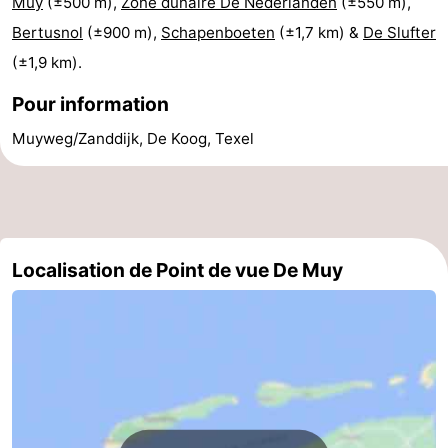
Muy
(±500 m),
Zone dunaire De Nederlanden
(±550 m),
Texel
De
-
Bertusnol
(±900 m),
Schapenboeten
(±1,7 km) &
De Slufter
(±1,9 km).
Krim
EuroParcs
-
Pour information
Texel
Kustpark
-
Muyweg/Zanddijk, De Koog, Texel
Texel
Sluftervallei
-
Strandhuys
-
Villapark
-
Localisation de Point de vue De Muy
Residentie
Villapark
Hôtels
Texel
Vogelmient
Last
minutes
Plages
Voir