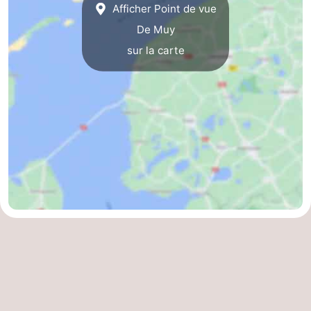
Afficher Point de vue
et
Lieux
De Muy
sur la carte
faire
d'intérêt
-
Musées
-
Monuments
-
Églises
-
Moulins
-
Points
Attractions
de
-
vue
Croisières
-
Fermes
-