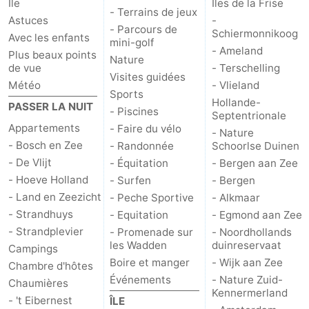
Île
Îles de la Frise
- Terrains de jeux
Astuces
-
Peche
-
- Parcours de
Schiermonnikoog
Avec les enfants
mini-golf
- Ameland
Sportive
Equitation
-
Plus beaux points
Nature
de vue
- Terschelling
Visites guidées
Météo
- Vlieland
Promenade
Observation
Sports
Hollande-
PASSER LA NUIT
- Piscines
Septentrionale
sur
des
Boire
Appartements
- Faire du vélo
- Nature
- Bosch en Zee
- Randonnée
Schoorlse Duinen
les
phoques
et
Événements
- De Vlijt
- Équitation
- Bergen aan Zee
Wadden
manger
Pratiques
- Hoeve Holland
- Surfen
- Bergen
- Land en Zeezicht
- Peche Sportive
- Alkmaar
Forum
- Strandhuys
- Equitation
- Egmond aan Zee
- Strandplevier
- Promenade sur
- Noordhollands
Route
les Wadden
duinreservaat
Campings
Boire et manger
- Wijk aan Zee
Chambre d'hôtes
-
Événements
- Nature Zuid-
Chaumières
Kennermerland
- 't Eibernest
ÎLE
Ferry
-