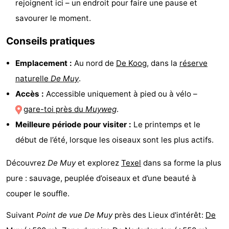
rejoignent ici – un endroit pour faire une pause et
Holland
Land
-
savourer le moment.
en
Strandhuys
-
Conseils pratiques
Zeezicht
Strandplevier
Campings
Emplacement :
Au nord de
De Koog
, dans la
réserve
naturelle
De Muy
.
Chambre
Accès :
Accessible uniquement à pied ou à vélo –
d'hôtes
Chaumières
gare-toi près du
Muyweg
.
Meilleure période pour visiter :
Le printemps et le
-
début de l’été, lorsque les oiseaux sont les plus actifs.
't
-
Découvrez
De Muy
et explorez
Texel
dans sa forme la plus
Eibernest
't
-
pure : sauvage, peuplée d’oiseaux et d’une beauté à
couper le souffle.
Hoogelandt
Beach
-
Suivant
Point de vue De Muy
près des Lieux d'intérêt:
De
Park
Buytenveldt
-