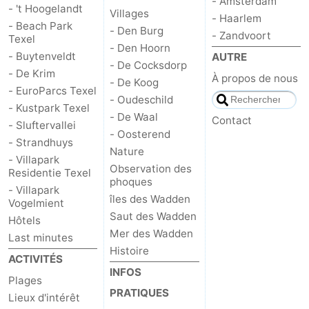
- Amsterdam
- 't Hoogelandt
Villages
- Haarlem
Stationnement
Saut
- Beach Park
- Den Burg
- Zandvoort
Texel
- Den Hoorn
des
Adresses
- Buytenveldt
AUTRE
- De Cocksdorp
- De Krim
À propos de nous
- De Koog
Wadden
Médicales
Région
- EuroParcs Texel
- Oudeschild
- Kustpark Texel
- De Waal
Îles
Contact
- Sluftervallei
- Oosterend
- Strandhuys
de
-
Nature
- Villapark
Observation des
Residentie Texel
la
Schiermonnikoog
-
phoques
- Villapark
îles des Wadden
Vogelmient
Frise
Ameland
-
Saut des Wadden
Hôtels
Mer des Wadden
Last minutes
Terschelling
-
Histoire
ACTIVITÉS
INFOS
Vlieland
Hollande-
Plages
PRATIQUES
Lieux d'intérêt
Septentrionale
-