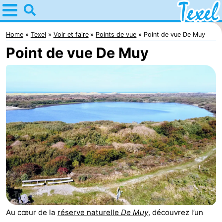
Home
Texel
Home
Texel
Voir et faire
Points de vue
Point de vue De Muy
Point de vue De Muy
Astuces
Avec
les
Villages
enfants
-
Den
-
Burg
Den
-
Hoorn
De
-
Cocksdorp
De
-
Au cœur de la
réserve naturelle
De Muy
, découvrez l’un