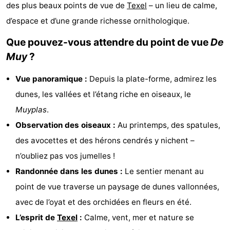
des plus beaux points de vue de
Texel
– un lieu de calme,
Koog
Oudeschild
-
d’espace et d’une grande richesse ornithologique.
De
-
Que pouvez-vous attendre du point de vue
De
Muy
?
Waal
Oosterend
Nature
Vue panoramique :
Depuis la plate-forme, admirez les
Plus
dunes, les vallées et l’étang riche en oiseaux, le
beaux
Passer
Muyplas
.
Observation des oiseaux :
Au printemps, des spatules,
points
la
Appartements
des avocettes et des hérons cendrés y nichent –
de
nuit
-
n’oubliez pas vos jumelles !
Randonnée dans les dunes :
Le sentier menant au
vue
Bosch
-
point de vue traverse un paysage de dunes vallonnées,
en
De
-
avec de l’oyat et des orchidées en fleurs en été.
L’esprit de
Texel
:
Calme, vent, mer et nature se
Zee
Vlijt
Hoeve
-