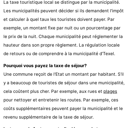
La taxe touristique local se distingue par la municipalité.
Stationnement
Saut
Les municipalités peuvent décider si ils demandent l'impôt
et calculer à quel taux les touristes doivent payer. Par
des
Adresses
exemple, un montant fixe par nuit ou un pourcentage par
Wadden
Médicales
Région
le prix de la nuit. Chaque municipalité peut réglementer la
hauteur dans son propre règlement. La régulation locale
Îles
de retours ou de comprendre à la municipalité d’Texel.
de
-
Pourquoi vous payez la taxe de séjour?
Une commune reçoit de l'Etat un montant par habitant. S'il
la
Schiermonnikoog
-
y a beaucoup de touristes de séjour dans une municipalité,
Frise
Ameland
-
cela coûtent plus cher. Par exemple, aux rues et
plages
pour nettoyer et entretenir les routes. Par exemple, ces
Terschelling
-
coûts supplémentaires peuvent payer la municipalité et le
Vlieland
Hollande-
revenu supplémentaire de la taxe de séjour.
Septentrionale
-