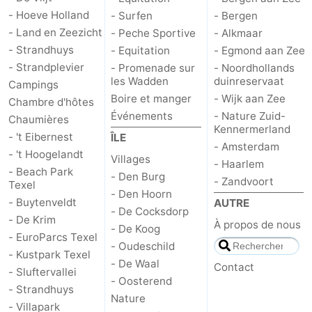
- Hoeve Holland
- Surfen
- Bergen
- Land en Zeezicht
- Peche Sportive
- Alkmaar
- Strandhuys
- Equitation
- Egmond aan Zee
- Strandplevier
- Promenade sur
- Noordhollands
les Wadden
duinreservaat
Campings
Boire et manger
- Wijk aan Zee
Chambre d'hôtes
Événements
- Nature Zuid-
Chaumières
Kennermerland
- 't Eibernest
ÎLE
- Amsterdam
- 't Hoogelandt
Villages
- Haarlem
- Beach Park
- Den Burg
- Zandvoort
Texel
- Den Hoorn
- Buytenveldt
AUTRE
- De Cocksdorp
- De Krim
À propos de nous
- De Koog
- EuroParcs Texel
- Oudeschild
- Kustpark Texel
- De Waal
Contact
- Sluftervallei
- Oosterend
- Strandhuys
Nature
- Villapark