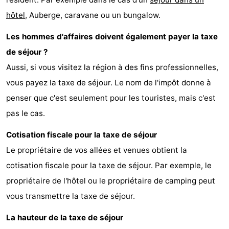
hôtel
, Auberge, caravane ou un bungalow.
Peche
-
Les hommes d'affaires doivent également payer la taxe
Sportive
Equitation
-
de séjour ?
Promenade
Observation
Aussi, si vous visitez la région à des fins professionnelles,
vous payez la taxe de séjour. Le nom de l'impôt donne à
sur
des
Boire
penser que c'est seulement pour les touristes, mais c'est
les
phoques
et
Événements
pas le cas.
Wadden
manger
Pratiques
Cotisation fiscale pour la taxe de séjour
Le propriétaire de vos allées et venues obtient la
Forum
cotisation fiscale pour la taxe de séjour. Par exemple, le
Route
propriétaire de l'hôtel ou le propriétaire de camping peut
vous transmettre la taxe de séjour.
-
La hauteur de la taxe de séjour
Ferry
-