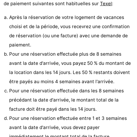
de paiement suivantes sont habituelles sur
Texel
:
et
Lieux
Après la réservation de votre logement de vacances
faire
d'intérêt
-
choisi et de la période, vous recevrez une confirmation
de réservation (ou une facture) avec une demande de
Musées
-
paiement.
Monuments
-
Pour une réservation effectuée plus de 8 semaines
avant la date d'arrivée, vous payez 50 % du montant de
Églises
-
la location dans les 14 jours. Les 50 % restants doivent
Moulins
-
être payés au moins 4 semaines avant l'arrivée.
Pour une réservation effectuée dans les 8 semaines
Points
Attractions
précédant la date d'arrivée, le montant total de la
de
-
facture doit être payé dans les 14 jours.
Pour une réservation effectuée entre 1 et 3 semaines
vue
Croisières
-
avant la date d'arrivée, vous devez payer
Fermes
-
immédiatement le montant total de la facture.