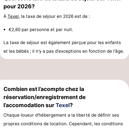
pour 2026?
Texel
De
-
À
Texel
, la taxe de séjour en 2026 est de :
Krim
EuroParcs
-
€2,60 par personne et par nuit.
Texel
Kustpark
-
La taxe de séjour est également perçue pour les enfants
Texel
Sluftervallei
-
et les bébés ; il n'y a pas d'exceptions en fonction de l'âge.
Strandhuys
-
Villapark
-
Residentie
Villapark
Hôtels
Combien est l’acompte chez la
réservation/enregistrement de
Texel
Vogelmient
Last
l’accomodation sur
Texel
?
minutes
Plages
Chaque loueur d'hébergement a la liberté de définir ses
propres conditions de location. Cependant, les conditions
Voir