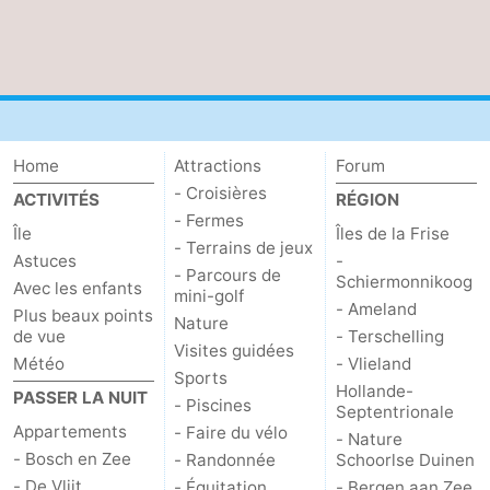
Home
Attractions
Forum
- Croisières
ACTIVITÉS
RÉGION
- Fermes
Île
Îles de la Frise
- Terrains de jeux
Astuces
-
- Parcours de
Schiermonnikoog
Avec les enfants
mini-golf
- Ameland
Plus beaux points
Nature
de vue
- Terschelling
Visites guidées
Météo
- Vlieland
Sports
Hollande-
PASSER LA NUIT
- Piscines
Septentrionale
Appartements
- Faire du vélo
- Nature
- Bosch en Zee
- Randonnée
Schoorlse Duinen
- De Vlijt
- Équitation
- Bergen aan Zee