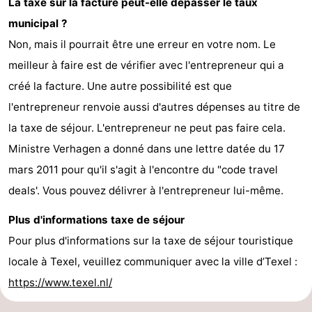
La taxe sur la facture peut-elle dépasser le taux
municipal ?
Nature
-
Non, mais il pourrait être une erreur en votre nom. Le
Schoorlse
Bergen
-
meilleur à faire est de vérifier avec l'entrepreneur qui a
créé la facture. Une autre possibilité est que
Duinen
aan
Bergen
-
l'entrepreneur renvoie aussi d'autres dépenses au titre de
Zee
Alkmaar
-
la taxe de séjour. L'entrepreneur ne peut pas faire cela.
Ministre Verhagen a donné dans une lettre datée du 17
Egmond
-
mars 2011 pour qu'il s'agit à l'encontre du "code travel
aan
Noordhollands
-
deals'. Vous pouvez délivrer à l'entrepreneur lui-même.
Zee
duinreservaat
Wijk
-
Plus d'informations taxe de séjour
Pour plus d'informations sur la taxe de séjour touristique
aan
Nature
-
locale à Texel, veuillez communiquer avec la ville d’Texel :
Zee
Zuid-
Amsterdam
-
https://www.texel.nl/
Kennermerland
Haarlem
-