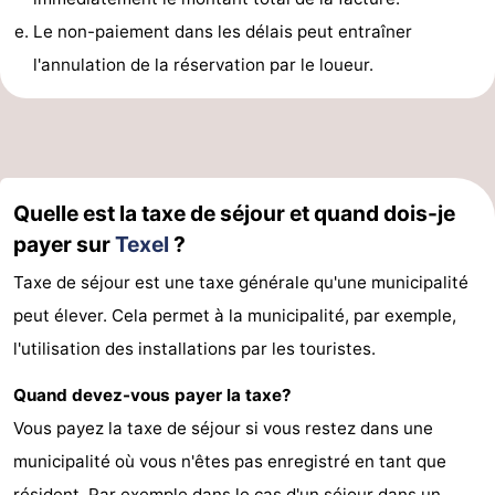
Le non-paiement dans les délais peut entraîner
Terrains
-
l'annulation de la réservation par le loueur.
de
Parcours
Nature
jeux
de
Visites
mini-
guidées
Sports
Quelle est la taxe de séjour et quand dois-je
golf
-
payer sur
Texel
?
Taxe de séjour est une taxe générale qu'une municipalité
Piscines
-
peut élever. Cela permet à la municipalité, par exemple,
Faire
-
l'utilisation des installations par les touristes.
du
Randonnée
-
Quand devez-vous payer la taxe?
Vous payez la taxe de séjour si vous restez dans une
vélo
Équitation
-
municipalité où vous n'êtes pas enregistré en tant que
Surfen
-
résident. Par exemple dans le cas d'un
séjour dans un