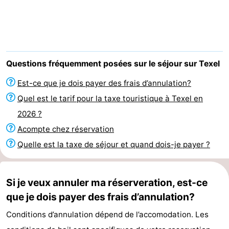
Koog
Oudeschild
-
De
-
Waal
Oosterend
Nature
Questions fréquemment posées sur le séjour sur Texel
Plus
Est-ce que je dois payer des frais d’annulation?
Quel est le tarif pour la taxe touristique à Texel en
beaux
Passer
2026 ?
points
la
Appartements
Acompte chez réservation
Quelle est la taxe de séjour et quand dois-je payer ?
de
nuit
-
vue
Bosch
-
Si je veux annuler ma réserveration, est-ce
que je dois payer des frais d’annulation?
en
De
-
Conditions d’annulation dépend de l’accomodation. Les
Zee
Vlijt
Hoeve
-