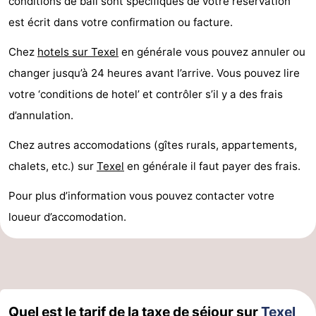
conditions de bail sont specifiques de votre reservation
Holland
Land
-
est écrit dans votre confirmation ou facture.
en
Strandhuys
-
Chez
hotels sur Texel
en générale vous pouvez annuler ou
changer jusqu’à 24 heures avant l’arrive. Vous pouvez lire
Zeezicht
Strandplevier
Campings
votre ‘conditions de hotel’ et contrôler s’il y a des frais
Chambre
d’annulation.
Chez autres accomodations (gîtes rurals, appartements,
d'hôtes
Chaumières
chalets, etc.) sur
Texel
en générale il faut payer des frais.
-
Pour plus d’information vous pouvez contacter votre
't
-
loueur d’accomodation.
Eibernest
't
-
Hoogelandt
Beach
-
Park
Buytenveldt
-
Quel est le tarif de la taxe de séjour sur
Texel