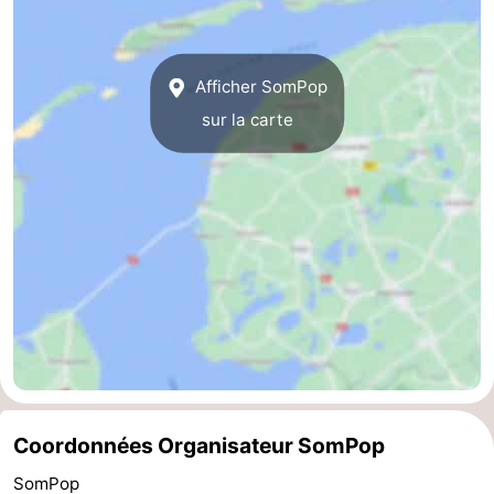
Terrains
-
de
Parcours
Nature
Afficher SomPop
sur la carte
jeux
de
Visites
mini-
guidées
Sports
golf
-
Piscines
-
Faire
-
du
Randonnée
-
vélo
Équitation
-
Coordonnées Organisateur SomPop
Surfen
-
SomPop