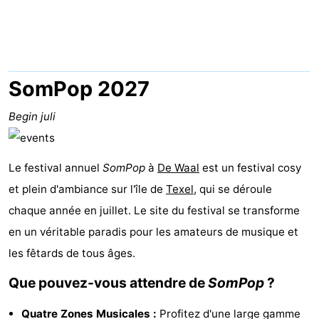
Koog
Oudeschild
-
De
-
Waal
Oosterend
Nature
SomPop 2027
Plus
Begin juli
beaux
Passer
Le festival annuel
SomPop
à
De Waal
est un festival cosy
points
la
Appartements
et plein d'ambiance sur l'île de
Texel
, qui se déroule
de
nuit
-
chaque année en juillet. Le site du festival se transforme
en un véritable paradis pour les amateurs de musique et
vue
Bosch
-
les fêtards de tous âges.
en
De
-
Que pouvez-vous attendre de
SomPop
?
Zee
Vlijt
Hoeve
-
Quatre Zones Musicales :
Profitez d'une large gamme