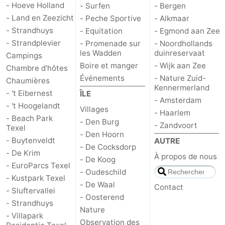
- Hoeve Holland
- Surfen
- Bergen
- Land en Zeezicht
- Peche Sportive
- Alkmaar
Zandvoort
Météo
- Strandhuys
- Equitation
- Egmond aan Zee
- Strandplevier
Contact
- Promenade sur
- Noordhollands
les Wadden
duinreservaat
Campings
Boire et manger
- Wijk aan Zee
Chambre d'hôtes
Événements
- Nature Zuid-
Chaumières
Kennermerland
- 't Eibernest
ÎLE
- Amsterdam
- 't Hoogelandt
Villages
- Haarlem
- Beach Park
- Den Burg
- Zandvoort
Texel
- Den Hoorn
- Buytenveldt
AUTRE
- De Cocksdorp
- De Krim
À propos de nous
- De Koog
- EuroParcs Texel
- Oudeschild
- Kustpark Texel
- De Waal
Contact
- Sluftervallei
- Oosterend
- Strandhuys
Nature
- Villapark
Observation des