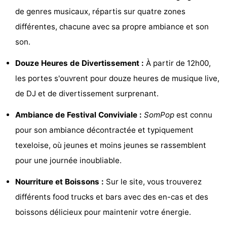
de genres musicaux, répartis sur quatre zones
Holland
Land
-
différentes, chacune avec sa propre ambiance et son
en
Strandhuys
-
son.
Zeezicht
Strandplevier
Campings
Douze Heures de Divertissement :
À partir de 12h00,
les portes s'ouvrent pour douze heures de musique live,
Chambre
de DJ et de divertissement surprenant.
d'hôtes
Chaumières
Ambiance de Festival Conviviale :
SomPop
est connu
-
pour son ambiance décontractée et typiquement
texeloise, où jeunes et moins jeunes se rassemblent
't
-
pour une journée inoubliable.
Eibernest
't
-
Nourriture et Boissons :
Sur le site, vous trouverez
Hoogelandt
Beach
-
différents food trucks et bars avec des en-cas et des
boissons délicieux pour maintenir votre énergie.
Park
Buytenveldt
-