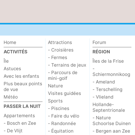
Nature
-
Schoorlse
Bergen
-
Duinen
aan
Bergen
-
Home
Attractions
Forum
- Croisières
ACTIVITÉS
RÉGION
Zee
Alkmaar
-
- Fermes
Île
Îles de la Frise
- Terrains de jeux
Egmond
-
Astuces
-
- Parcours de
Schiermonnikoog
Avec les enfants
mini-golf
aan
Noordhollands
-
- Ameland
Plus beaux points
Nature
de vue
- Terschelling
Zee
duinreservaat
Wijk
-
Visites guidées
Météo
- Vlieland
Sports
Hollande-
PASSER LA NUIT
aan
Nature
-
- Piscines
Septentrionale
Appartements
- Faire du vélo
- Nature
Zee
Zuid-
Amsterdam
-
- Bosch en Zee
- Randonnée
Schoorlse Duinen
- De Vlijt
- Équitation
- Bergen aan Zee
Kennermerland
Haarlem
-