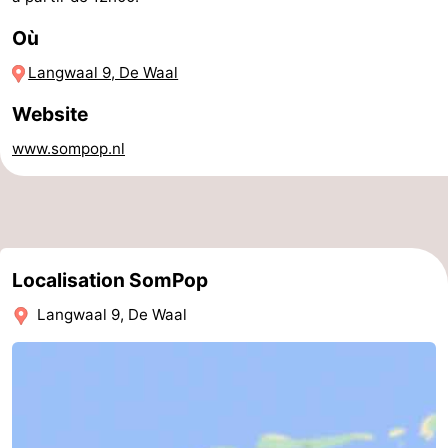
et
Lieux
Où
Langwaal 9, De Waal
faire
d'intérêt
-
Website
Musées
-
www.sompop.nl
Monuments
-
Églises
-
Moulins
-
Localisation SomPop
Points
Attractions
Langwaal 9, De Waal
de
-
vue
Croisières
-
Fermes
-