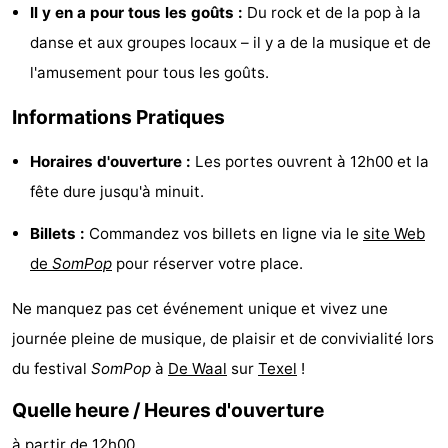
Il y en a pour tous les goûts :
Du rock et de la pop à la
Texel
De
-
danse et aux groupes locaux – il y a de la musique et de
l'amusement pour tous les goûts.
Krim
EuroParcs
-
Informations Pratiques
Texel
Kustpark
-
Horaires d'ouverture :
Les portes ouvrent à 12h00 et la
Texel
Sluftervallei
-
fête dure jusqu'à minuit.
Strandhuys
-
Billets :
Commandez vos billets en ligne via le
site Web
Villapark
-
de
SomPop
pour réserver votre place.
Residentie
Villapark
Hôtels
Ne manquez pas cet événement unique et vivez une
journée pleine de musique, de plaisir et de convivialité lors
Texel
Vogelmient
Last
du festival
SomPop
à
De Waal
sur
Texel
!
minutes
Plages
Quelle heure / Heures d'ouverture
Voir
à partir de 12h00.