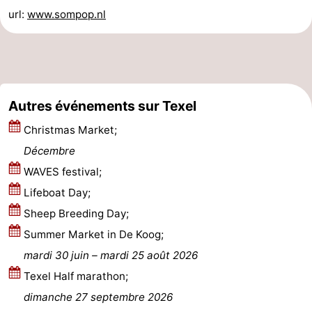
url:
www.sompop.nl
Peche
-
Sportive
Equitation
-
Promenade
Observation
Autres événements sur Texel
sur
des
Boire
Christmas Market;
les
phoques
et
Événements
Décembre
WAVES festival;
Wadden
manger
Pratiques
Lifeboat Day;
Forum
Sheep Breeding Day;
Summer Market in De Koog;
Route
mardi 30 juin
–
mardi 25 août 2026
-
Texel Half marathon;
dimanche 27 septembre 2026
Ferry
-