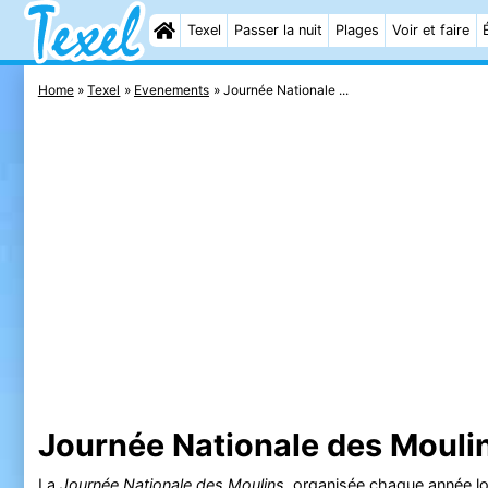
Texel
Passer la nuit
Plages
Voir et faire
Home
Texel
Evenements
Journée Nationale ...
Journée Nationale des Mouli
La
Journée Nationale des Moulins
, organisée chaque année l