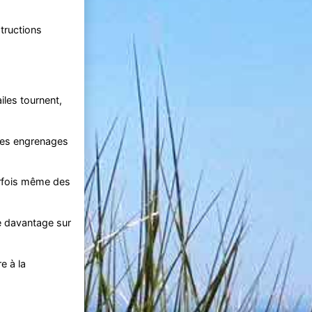
tructions
iles tournent,
des engrenages
arfois même des
re davantage sur
e à la