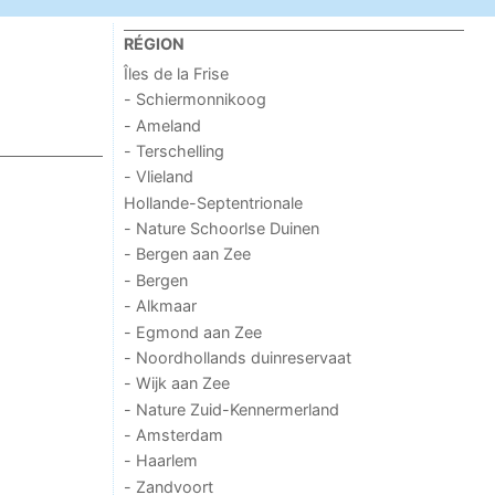
RÉGION
Îles de la Frise
- Schiermonnikoog
- Ameland
- Terschelling
- Vlieland
Hollande-Septentrionale
- Nature Schoorlse Duinen
- Bergen aan Zee
- Bergen
- Alkmaar
- Egmond aan Zee
- Noordhollands duinreservaat
- Wijk aan Zee
- Nature Zuid-Kennermerland
- Amsterdam
- Haarlem
- Zandvoort