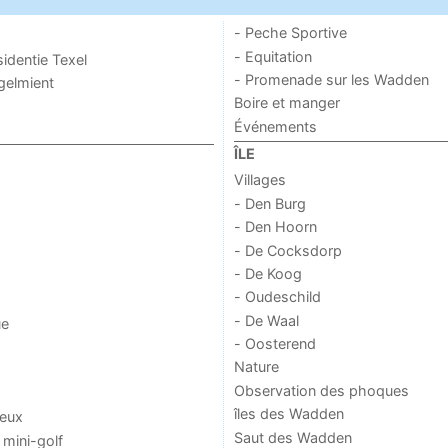
- Peche Sportive
- Equitation
sidentie Texel
- Promenade sur les Wadden
ogelmient
Boire et manger
Événements
ÎLE
Villages
- Den Burg
- Den Hoorn
- De Cocksdorp
- De Koog
- Oudeschild
- De Waal
ue
- Oosterend
Nature
Observation des phoques
îles des Wadden
jeux
Saut des Wadden
 mini-golf