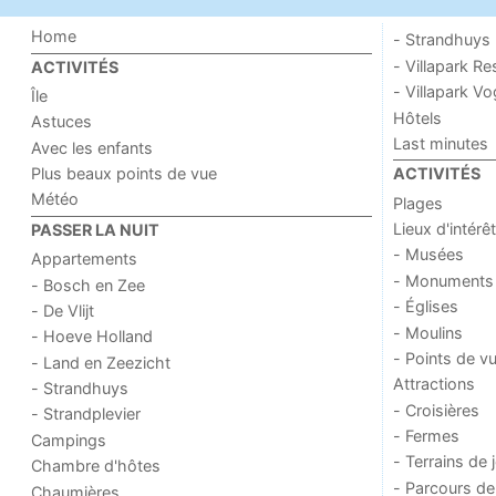
Home
- Strandhuys
- Villapark Re
ACTIVITÉS
- Villapark V
Île
Hôtels
Astuces
Last minutes
Avec les enfants
Plus beaux points de vue
ACTIVITÉS
Météo
Plages
Lieux d'intérêt
PASSER LA NUIT
- Musées
Appartements
- Monuments
- Bosch en Zee
- Églises
- De Vlijt
- Moulins
- Hoeve Holland
- Points de v
- Land en Zeezicht
Attractions
- Strandhuys
- Croisières
- Strandplevier
- Fermes
Campings
- Terrains de 
Chambre d'hôtes
- Parcours de
Chaumières