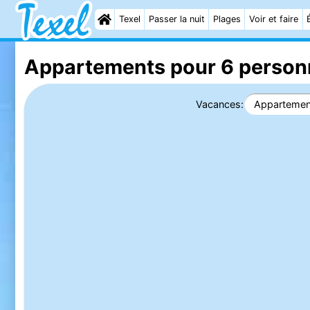
Texel
Passer la nuit
Plages
Voir et faire
Appartements pour 6 personn
Vacances:
Appartemen