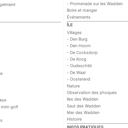
- Promenade sur les Wadden
ogelmient
Boire et manger
Événements
ÎLE
Villages
- Den Burg
- Den Hoorn
- De Cocksdorp
- De Koog
- Oudeschild
- De Waal
ue
- Oosterend
Nature
Observation des phoques
îles des Wadden
jeux
Saut des Wadden
 mini-golf
Mer des Wadden
Histoire
es
INFOS PRATIQUES