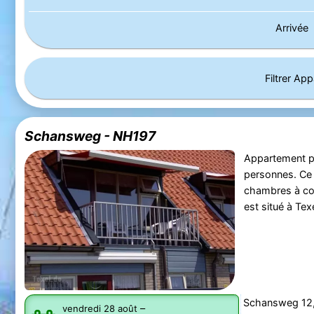
Arrivée
Filtrer Ap
Schansweg - NH197
Appartement p
personnes. Ce
chambres à cou
est situé à Te
Schansweg 12,
–
vendredi 28 août