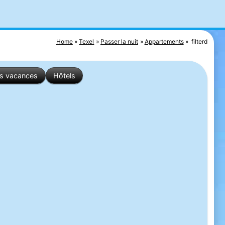
Home
Texel
Passer la nuit
Appartements
filterd
es vacances
Hôtels