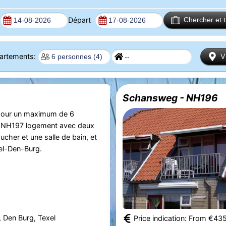
Départ
Chercher et 
partements:
V
Schansweg - NH196
our un maximum de 6
 NH197 logement avec deux
cher et une salle de bain, et
xel-Den-Burg.
 Den Burg, Texel
Price indication: From €43