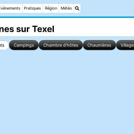
Événements
Pratiques
Région
Météo
es sur Texel
ts
Campings
Chambre d'hôtes
Chaumières
Villag