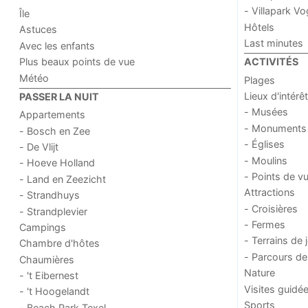
- Villapark V
Île
Hôtels
Astuces
Last minutes
Avec les enfants
Plus beaux points de vue
ACTIVITÉS
Météo
Plages
Lieux d'intérêt
PASSER LA NUIT
- Musées
Appartements
- Monuments
- Bosch en Zee
- Églises
- De Vlijt
- Moulins
- Hoeve Holland
- Points de v
- Land en Zeezicht
Attractions
- Strandhuys
- Croisières
- Strandplevier
- Fermes
Campings
- Terrains de 
Chambre d'hôtes
- Parcours de
Chaumières
Nature
- 't Eibernest
Visites guidé
- 't Hoogelandt
Sports
- Beach Park Texel