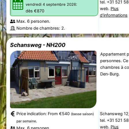
tel. +31 521 5
:
vendredi 4 septembre 2026
web.
Plus
dès €870
d'informations
Max. 6 personen.
Nombre de chambres: 2.
Schansweg - NH200
Appartement p
personnes. Ce
chambres à cou
Den-Burg.
Price indication: From €540
Schansweg 12,
(basse saison)
tel. +31 521 5
.
par semaine
web.
Plus
Max. 6 personen.