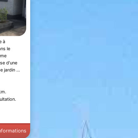
e à
ns le
erme
se d'une
 jardin ...
km.
ltation.
informations