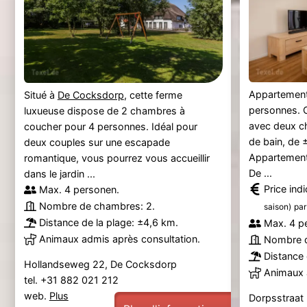
Appartement
Situé à
De Cocksdorp
, cette ferme
personnes. 
luxueuse dispose de 2 chambres à
avec deux c
coucher pour 4 personnes. Idéal pour
de bain, de 
deux couples sur une escapade
Appartement
romantique, vous pourrez vous accueillir
De ...
dans le jardin ...
Price ind
Max. 4 personen.
Nombre de chambres: 2.
saison)
par
Distance de la plage: ±4,6 km.
Max. 4 p
Animaux admis après consultation.
Nombre d
Distance 
Hollandseweg 22, De Cocksdorp
Animaux 
tel. +31 882 021 212
web.
Plus
Dorpsstraat 