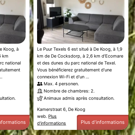
De Koog, à
Le Puur Texels 6 est situé à De Koog, à 1,9
6 km
km de De Cocksdorp, à 2,6 km d'Ecomare
c national
et des dunes du parc national de Texel.
atuitement
Vous bénéficierez gratuitement d'une
..
connexion Wi-Fi et d'un ...
Max. 4 personen.
Nombre de chambres: 2.
ltation.
Animaux admis après consultation.
Kamerstraat 6, De Koog
web.
Plus
informations
Plus d'informations
d'informations