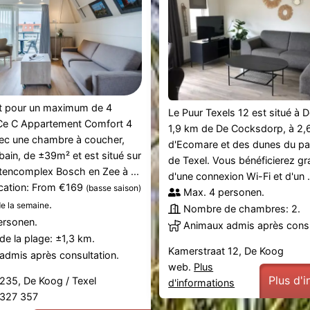
 pour un maximum de 4
Le Puur Texels 12 est situé à 
Ce C Appartement Comfort 4
1,9 km de De Cocksdorp, à 2,
ec une chambre à coucher,
d'Ecomare et des dunes du par
 bain, de ±39m² et est situé sur
de Texel. Vous bénéficierez gr
encomplex Bosch en Zee à ...
d'une connexion Wi-Fi et d'un .
ication: From €169
(basse saison)
Max. 4 personen.
.
de la semaine
Nombre de chambres: 2.
ersonen.
Animaux admis après consu
de la plage: ±1,3 km.
Kamerstraat 12, De Koog
admis après consultation.
web.
Plus
Plus d'
235, De Koog / Texel
d'informations
2 327 357