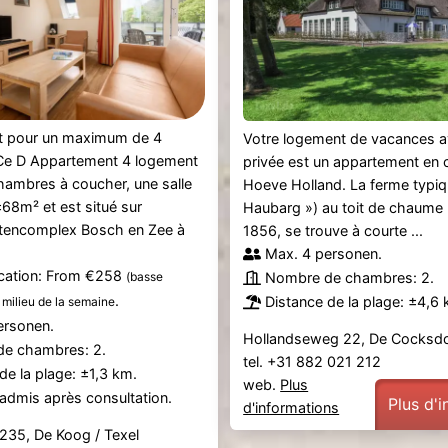
 pour un maximum de 4
Votre logement de vacances a
Ce D Appartement 4 logement
privée est un appartement en c
hambres à coucher, une salle
Hoeve Holland. La ferme typiq
±68m² et est situé sur
Haubarg ») au toit de chaume 
encomplex Bosch en Zee à
1856, se trouve à courte ...
Max. 4 personen.
ication: From €258
(basse
Nombre de chambres: 2.
.
Distance de la plage: ±4,6 
 milieu de la semaine
ersonen.
Hollandseweg 22, De Cocksd
e chambres: 2.
tel. +31 882 021 212
de la plage: ±1,3 km.
web.
Plus
admis après consultation.
Plus d'
d'informations
235, De Koog / Texel