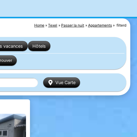
Home
Texel
Passer la nuit
Appartements
filterd
es vacances
Hôtels
trouver
Vue Carte