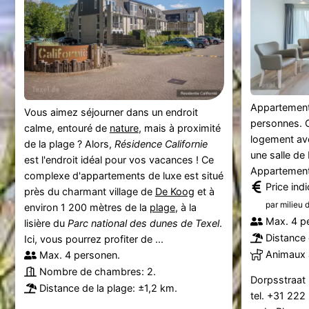
Appartement
Vous aimez séjourner dans un endroit
personnes. 
calme, entouré de
nature
, mais à proximité
logement av
de la plage ? Alors,
Résidence Californie
une salle de
est l'endroit idéal pour vos vacances ! Ce
Appartement
complexe d'appartements de luxe est situé
Price ind
près du charmant village de
De Koog
et à
par milieu 
environ 1 200 mètres de la
plage
, à la
Max. 4 p
lisière du
Parc national des dunes de Texel
.
Distance 
Ici, vous pourrez profiter de ...
Animaux 
Max. 4 personen.
Nombre de chambres: 2.
Dorpsstraat 
Distance de la plage: ±1,2 km.
tel. +31 22