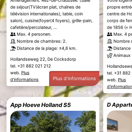
Aménagement: Rez-de-chaussée: (Salle
Votre logem
de séjour(TV(écran plat, chaînes de
propre entré
télévision internationales), table, coin
centre de Hoe
salon), cuisine(foyer(4 foyers), grille-pain,
corps de fer
cafetière/percolateur, ...
de 1856 (« H
Max. 4 personen.
Max. 4 p
Nombre de chambres: 2.
Nombre d
Distance de la plage: ±4,6 km.
Distance 
Animaux 
Hollandseweg 22, De Cocksdorp
tel. +31 882 021 212
Hollandsewe
web.
Plus
tel. +31 88
Plus d'informations
d'informations
web.
Plus
d'informatio
App Hoeve Holland S5
D Appart