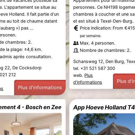
ent de vacances possède sa
Appartement pour un maximu
e. L'appartement se situe au
personnes. Ce NH198 logemen
ve Holland. Il fait partie d'un
chambres à coucher et une sal
me au toit de chaume datant
et est situé à Texel-Den-Burg.
aubarg ») pas ...
Price indication: From €41
ersonen.
.
par semaine
e chambres: 2.
Max. 4 personen.
de la plage: ±4,6 km.
Nombre de chambres: 2.
admis après consultation.
Schansweg 12, Den Burg, Texe
g 22, De Cocksdorp
tel. +31 521 587 300
2 021 212
web.
Plus
Plus d'
d'informations
Plus d'informations
ns
ement 4 - Bosch en Zee
App Hoeve Holland T