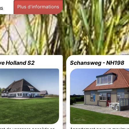
Plus d'informations
ns
e Holland S2
Schansweg - NH198