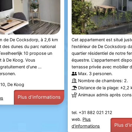
km de De Cocksdorp, à 2,6 km
Cet appartement est situé just
 des dunes du parc national
l'extérieur de De Cocksdorp da
 Texelheerlijk 10 propose un
quartier résidentiel de notre f
 à De Koog. Vous
équestre. L'appartement dispo
gratuitement d'une ...
terrasse privée avec mobilier de
ersonen.
Max. 3 personen.
Nombre de chambres: 2.
 10, De Koog
Distance de la plage: ±2,2 
Animaux admis après consu
Plus d'informations
ns
tel. +31 882 021 212
web.
Plus
Plus d'
d'informations