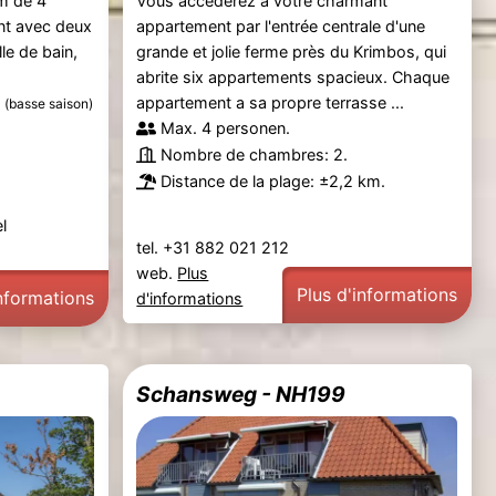
m de 4
Vous accéderez à votre charmant
t avec deux
appartement par l'entrée centrale d'une
le de bain,
grande et jolie ferme près du Krimbos, qui
abrite six appartements spacieux. Chaque
5
appartement a sa propre terrasse ...
(basse saison)
Max. 4 personen.
Nombre de chambres: 2.
Distance de la plage: ±2,2 km.
l
tel. +31 882 021 212
web.
Plus
Plus d'informations
informations
d'informations
4
Schansweg - NH199