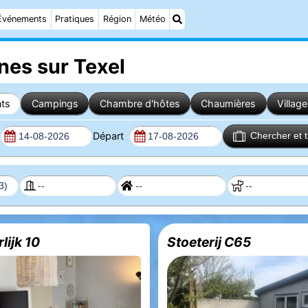
Événements
Pratiques
Région
Météo
es sur Texel
ts
Campings
Chambre d'hôtes
Chaumières
Villag
Départ
Chercher et 
lijk 10
Stoeterij C65