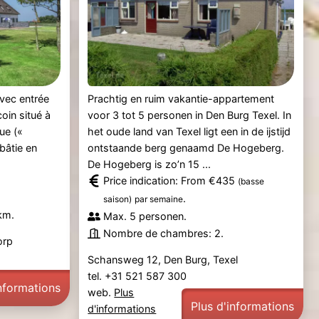
vec entrée
Prachtig en ruim vakantie-appartement
oin situé à
voor 3 tot 5 personen in Den Burg Texel. In
ue («
het oude land van Texel ligt een in de ijstijd
bâtie en
ontstaande berg genaamd De Hogeberg.
De Hogeberg is zo’n 15 ...
Price indication: From €435
(basse
.
saison)
par semaine
km.
Max. 5 personen.
Nombre de chambres: 2.
orp
Schansweg 12, Den Burg, Texel
tel. +31 521 587 300
informations
web.
Plus
Plus d'informations
d'informations