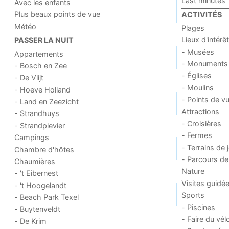
Last minutes
Avec les enfants
Plus beaux points de vue
ACTIVITÉS
Météo
Plages
Lieux d'intérêt
PASSER LA NUIT
- Musées
Appartements
- Monuments
- Bosch en Zee
- Églises
- De Vlijt
- Moulins
- Hoeve Holland
- Points de v
- Land en Zeezicht
Attractions
- Strandhuys
- Croisières
- Strandplevier
- Fermes
Campings
- Terrains de 
Chambre d'hôtes
- Parcours de
Chaumières
Nature
- 't Eibernest
Visites guidé
- 't Hoogelandt
Sports
- Beach Park Texel
- Piscines
- Buytenveldt
- Faire du vél
- De Krim