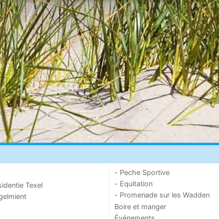
- Peche Sportive
- Equitation
sidentie Texel
- Promenade sur les Wadden
ogelmient
Boire et manger
Événements