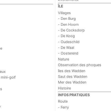
ÎLE
Villages
- Den Burg
- Den Hoorn
- De Cocksdorp
- De Koog
- Oudeschild
- De Waal
ue
- Oosterend
Nature
Observation des phoques
îles des Wadden
jeux
Saut des Wadden
 mini-golf
Mer des Wadden
Histoire
es
INFOS PRATIQUES
Route
o
- Ferry