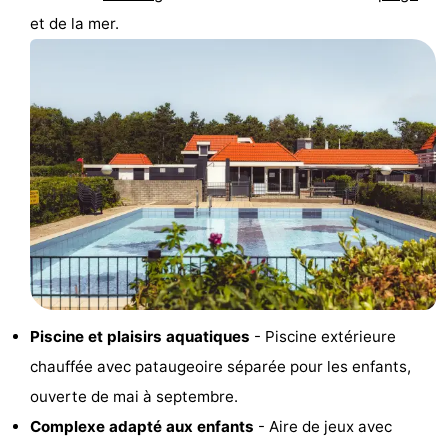
et de la mer.
Texel
De
-
Krim
EuroParcs
-
Texel
Kustpark
-
Texel
Sluftervallei
-
Strandhuys
-
Villapark
-
Residentie
Villapark
Hôtels
Piscine et plaisirs aquatiques
- Piscine extérieure
Texel
Vogelmient
Last
chauffée avec pataugeoire séparée pour les enfants,
minutes
Plages
ouverte de mai à septembre.
Complexe adapté aux enfants
- Aire de jeux avec
Voir