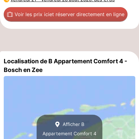
Nature
-
Voir les prix ici
et réserver directement en ligne
Schoorlse
Bergen
-
Duinen
aan
Bergen
-
Zee
Alkmaar
-
Localisation de B Appartement Comfort 4 -
Egmond
-
Bosch en Zee
aan
Noordhollands
-
Zee
duinreservaat
Wijk
-
aan
Nature
-
Zee
Zuid-
Amsterdam
-
Afficher B
Appartement Comfort 4
Kennermerland
Haarlem
-