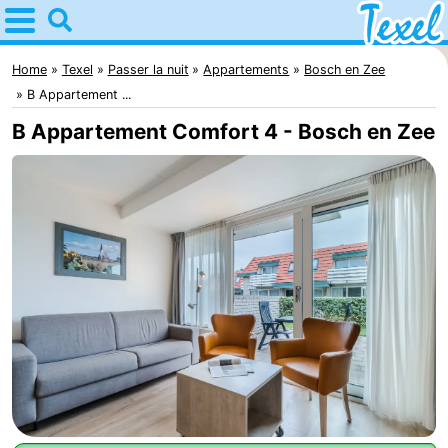
Home
Texel
Home
Texel
Passer la nuit
Appartements
Bosch en Zee
B Appartement ...
Astuces
B Appartement Comfort 4 - Bosch en Zee
Avec
les
Villages
enfants
-
Den
-
Burg
Den
-
Hoorn
De
-
Cocksdorp
De
-