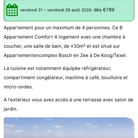
Koog
Oudeschild
-
dès €789
vendredi 21
–
vendredi 28 août 2026
:
De
-
Appartement pour un maximum de 4 personnes. Ce B
Waal
Oosterend
Nature
Appartement Comfort 4 logement avec une chambre à
coucher, une salle de bain, de ±30m² et est situé sur
Plus
Appartementencomplex Bosch en Zee à De Koog/Texel.
beaux
Passer
La cuisine est notamment équipée réfrigérateur,
points
la
Appartements
compartiment congélateur, machine à café, bouilloire et
micro-ondes.
de
nuit
-
A l'extérieur vous avez accès à une terrasse avec salon de
vue
Bosch
-
jardin.
en
De
-
Zee
Vlijt
Hoeve
-