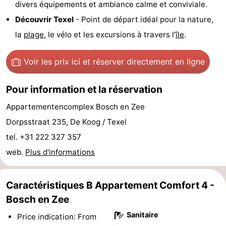
divers équipements et ambiance calme et conviviale.
et
Lieux
Découvrir Texel
- Point de départ idéal pour la nature,
la
plage
, le vélo et les excursions à travers l’
île
.
faire
d'intérêt
-
Musées
-
Voir les prix ici
et réserver directement en ligne
Monuments
-
Pour information et la réservation
Églises
-
Appartementencomplex Bosch en Zee
Dorpsstraat 235, De Koog / Texel
Moulins
-
tel. +31 222 327 357
Points
Attractions
web.
Plus d'informations
de
-
Caractéristiques B Appartement Comfort 4 -
vue
Croisières
-
Bosch en Zee
Sanitaire
Price indication: From
Fermes
-