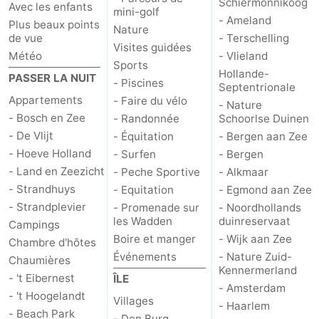
Schiermonnikoog
Avec les enfants
mini-golf
- Ameland
Plus beaux points
Nature
de vue
- Terschelling
Visites guidées
Météo
- Vlieland
Sports
Hollande-
PASSER LA NUIT
- Piscines
Septentrionale
Appartements
- Faire du vélo
- Nature
- Bosch en Zee
- Randonnée
Schoorlse Duinen
- De Vlijt
- Équitation
- Bergen aan Zee
- Hoeve Holland
- Surfen
- Bergen
- Land en Zeezicht
- Peche Sportive
- Alkmaar
- Strandhuys
- Equitation
- Egmond aan Zee
- Strandplevier
- Promenade sur
- Noordhollands
les Wadden
duinreservaat
Campings
Boire et manger
- Wijk aan Zee
Chambre d'hôtes
Événements
- Nature Zuid-
Chaumières
Kennermerland
- 't Eibernest
ÎLE
- Amsterdam
- 't Hoogelandt
Villages
- Haarlem
- Beach Park
- Den Burg