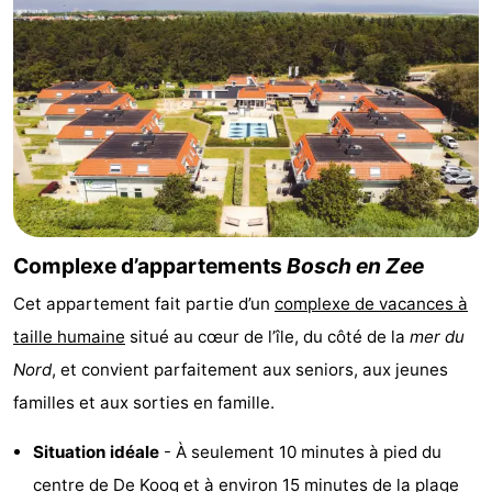
Holland
Land
-
en
Strandhuys
-
Zeezicht
Strandplevier
Campings
Chambre
d'hôtes
Chaumières
Complexe d’appartements
Bosch en Zee
-
Cet appartement fait partie d’un
complexe de vacances à
't
-
taille humaine
situé au cœur de l’île, du côté de la
mer du
Nord
, et convient parfaitement aux seniors, aux jeunes
Eibernest
't
-
familles et aux sorties en famille.
Hoogelandt
Beach
-
Situation idéale
- À seulement 10 minutes à pied du
Park
Buytenveldt
-
centre de
De Koog
et à environ 15 minutes de la
plage