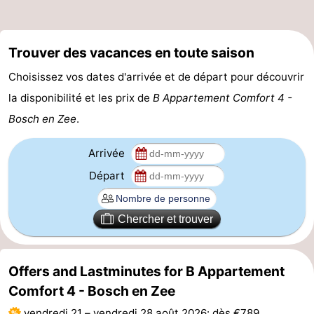
Stationnement
Saut
Trouver des vacances en toute saison
des
Adresses
Choisissez vos dates d'arrivée et de départ pour découvrir
Wadden
Médicales
Région
la disponibilité et les prix de
B Appartement Comfort 4 -
Bosch en Zee
.
Îles
de
-
Arrivée
Départ
la
Schiermonnikoog
-
Frise
Ameland
-
Chercher et trouver
Terschelling
-
Offers and Lastminutes for B Appartement
Vlieland
Hollande-
Comfort 4 - Bosch en Zee
Septentrionale
-
vendredi 21
–
vendredi 28 août 2026
: dès €789