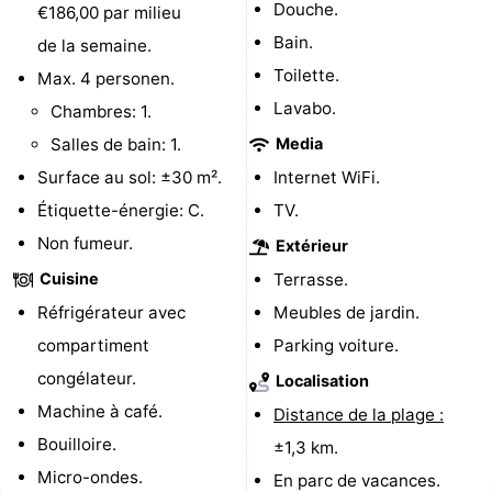
Douche.
€186,00 par milieu
Terrains
-
Bain.
de la semaine.
Toilette.
Max. 4 personen.
de
Parcours
Nature
Lavabo.
Chambres: 1.
jeux
de
Visites
Salles de bain: 1.
Media
Surface au sol: ±30 m².
Internet WiFi.
mini-
guidées
Sports
Étiquette-énergie: C.
TV.
golf
-
Non fumeur.
Extérieur
Cuisine
Terrasse.
Piscines
-
Réfrigérateur avec
Meubles de jardin.
Faire
-
compartiment
Parking voiture.
congélateur.
du
Randonnée
-
Localisation
Machine à café.
Distance de la plage :
vélo
Équitation
-
Bouilloire.
±1,3 km.
Micro-ondes.
Surfen
-
En parc de vacances.