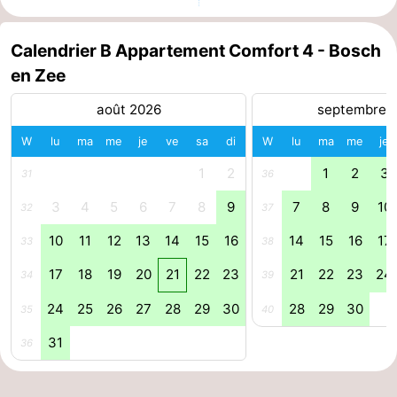
Peche
-
Calendrier B Appartement Comfort 4 - Bosch
Sportive
Equitation
-
en Zee
août 2026
septembre 
Promenade
Observation
W
lu
ma
me
je
ve
sa
di
W
lu
ma
me
je
sur
des
Boire
1
2
1
2
3
31
36
les
phoques
et
Événements
3
4
5
6
7
8
9
7
8
9
10
32
37
Wadden
manger
Pratiques
10
11
12
13
14
15
16
14
15
16
17
33
38
Forum
17
18
19
20
21
22
23
21
22
23
24
34
39
24
25
26
27
28
29
30
28
29
30
Route
35
40
31
36
-
Ferry
-