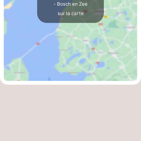
- Bosch en Zee
Zandvoort
Météo
sur la carte
Contact