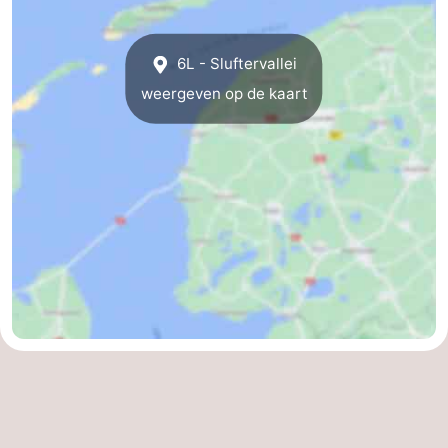
Nieuws
6L - Sluftervallei
Medische
weergeven op de kaart
adressen
Regio
Waddeneilanden
-
Schiermonnikoog
-
Ameland
-
Terschelling
-
Vlieland
Noord-
Holland
-