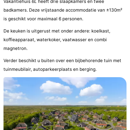
Vakantiehuis
6L
heeft drie slaapkamers en twee
Koog
Oudeschild
-
badkamers. Deze vrijstaande accommodatie van ±130m²
is geschikt voor maximaal 6 personen.
De
-
De keuken is uitgerust met onder andere: koelkast,
Waal
Oosterend
Natuur
koffieapparaat, waterkoker, vaatwasser en combi
Mooiste
magnetron.
uitkijkpunten
Overnachten
Verder beschikt u buiten over een bijbehorende tuin met
tuinmeubilair, autoparkeerplaats en berging.
Appartementen
-
Bosch
-
en
De
-
Zee
Vlijt
Hoeve
-