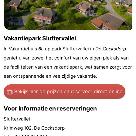
Holland
Land
-
en
Strandhuys
-
Zeezicht
Strandplevier
Bed
Vakantiepark Sluftervallei
In Vakantiehuis
6L
op park
Sluftervallei
in
De Cocksdorp
(&
Campings
geniet u van zowel het comfort van uw eigen plek als van
breakfasts)
Hotels
de faciliteiten van een vakantiepark, wat samen zorgt voor
een ontspannende en veelzijdige vakantie.
Vakantiehuizen
-
Bekijk hier de prijzen
en reserveer direct online
't
-
Voor informatie en reserveringen
Eibernest
't
-
Sluftervallei
Krimweg 102, De Cocksdorp
Hoogelandt
Beach
-