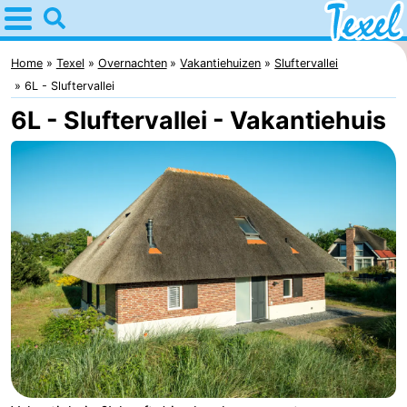
Home
Texel
Home
Texel
Overnachten
Vakantiehuizen
Sluftervallei
6L - Sluftervallei
Tips
6L - Sluftervallei - Vakantiehuis
Voor
kinderen
Dorpen
-
Den
-
Burg
Den
-
Hoorn
De
-
Cocksdorp
De
-