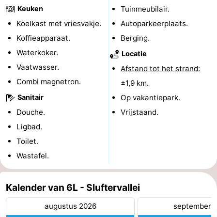
Keuken
Tuinmeubilair.
&
Bezienswaardigheden
Koelkast met vriesvakje.
Autoparkeerplaats.
doen
-
Koffieapparaat.
Berging.
Waterkoker.
Locatie
Musea
-
Vaatwasser.
Afstand tot het strand:
Monumenten
-
Combi magnetron.
±1,9 km.
Sanitair
Op vakantiepark.
Kerken
-
Douche.
Vrijstaand.
Molens
-
Ligbad.
Toilet.
Uitkijkpunten
Attracties
Wastafel.
-
Kalender van 6L - Sluftervallei
Rondvaarten
-
augustus 2026
september 
Boerderijen
-