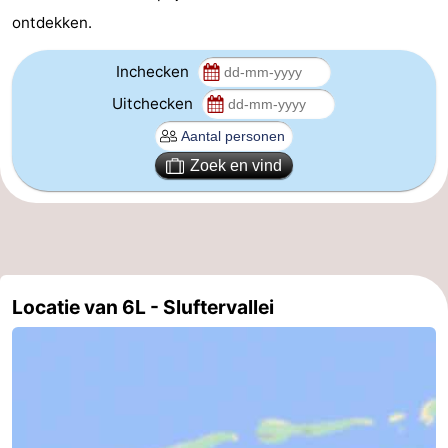
ontdekken.
Wadlopen
Zeehonden
Inchecken
Eten
Uitchecken
en
Evenementen
Zoek en vind
drinken
Praktisch
Forum
Route
Locatie van 6L - Sluftervallei
-
Boot
Waddenhoppen
-
Parkeren
Reisboekenwinkel