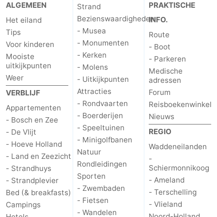
ALGEMEEN
PRAKTISCHE
Strand
Bezienswaardigheden
INFO.
Zandvoort
Weer
Het eiland
- Musea
Tips
Route
Contact
- Monumenten
Voor kinderen
- Boot
- Kerken
Mooiste
- Parkeren
uitkijkpunten
- Molens
Medische
Weer
- Uitkijkpunten
adressen
Attracties
Forum
VERBLIJF
- Rondvaarten
Reisboekenwinkel
Appartementen
- Boerderijen
Nieuws
- Bosch en Zee
- Speeltuinen
REGIO
- De Vlijt
- Minigolfbanen
- Hoeve Holland
Waddeneilanden
Natuur
- Land en Zeezicht
-
Rondleidingen
Schiermonnikoog
- Strandhuys
Sporten
- Ameland
- Strandplevier
- Zwembaden
- Terschelling
Bed (& breakfasts)
- Fietsen
- Vlieland
Campings
- Wandelen
Noord-Holland
Hotels