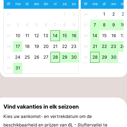
W
ma
di
wo
do
vr
za
zo
W
ma
di
wo
do
Speeltuinen
-
1
2
1
2
3
31
36
Minigolfbanen
Natuur
3
4
5
6
7
8
9
7
8
9
10
32
37
Rondleidingen
10
11
12
13
14
15
16
14
15
16
17
33
38
17
18
19
20
21
22
23
21
22
23
24
34
39
Sporten
24
25
26
27
28
29
30
28
29
30
35
40
-
31
36
Zwembaden
-
Fietsen
-
Wandelen
-
Vind vakanties in elk seizoen
Paardrijden
-
Kies uw aankomst- en vertrekdatum om de
Surfen
-
beschikbaarheid en prijzen van
6L - Sluftervallei
te