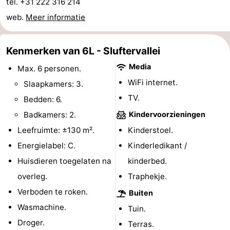
tel. +31 222 316 214
Park
Buytenveldt
-
web.
Meer informatie
Texel
De
-
Kenmerken van 6L - Sluftervallei
Krim
EuroParcs
-
Media
Max. 6 personen.
WiFi internet.
Slaapkamers: 3.
Texel
Kustpark
-
TV.
Bedden: 6.
Texel
Sluftervallei
-
Badkamers: 2.
Kindervoorzieningen
Leefruimte: ±130 m².
Kinderstoel.
Strandhuys
-
Energielabel: C.
Kinderledikant /
Villapark
-
Huisdieren toegelaten na
kinderbed.
overleg.
Traphekje.
Residentie
Villapark
Last
Verboden te roken.
Buiten
Texel
Vogelmient
minutes
Strand
Wasmachine.
Tuin.
Droger.
Zien
Terras.