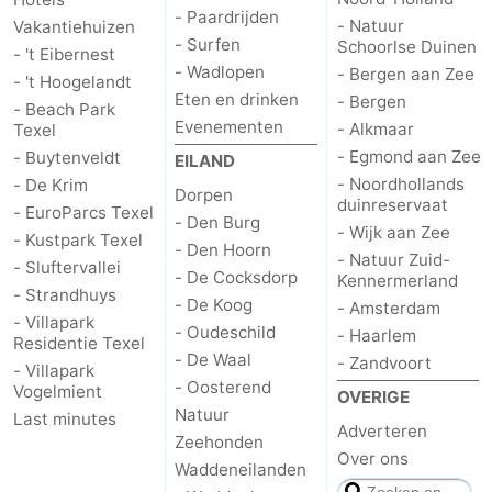
- Paardrijden
- Natuur
Vakantiehuizen
- Surfen
Schoorlse Duinen
- 't Eibernest
- Wadlopen
- Bergen aan Zee
- 't Hoogelandt
Eten en drinken
- Bergen
- Beach Park
Evenementen
- Alkmaar
Texel
- Egmond aan Zee
- Buytenveldt
EILAND
- Noordhollands
- De Krim
Dorpen
duinreservaat
- EuroParcs Texel
- Den Burg
- Wijk aan Zee
- Kustpark Texel
- Den Hoorn
- Natuur Zuid-
- Sluftervallei
- De Cocksdorp
Kennermerland
- Strandhuys
- De Koog
- Amsterdam
- Villapark
- Oudeschild
- Haarlem
Residentie Texel
- De Waal
- Zandvoort
- Villapark
- Oosterend
Vogelmient
OVERIGE
Natuur
Last minutes
Adverteren
Zeehonden
Over ons
Waddeneilanden