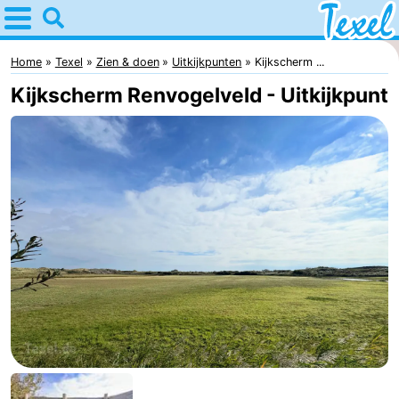
Home
Texel
Home
Texel
Zien & doen
Uitkijkpunten
Kijkscherm ...
Kijkscherm Renvogelveld - Uitkijkpunt
Tips
Voor
kinderen
Dorpen
-
Den
-
Burg
Den
-
Hoorn
De
-
Cocksdorp
De
-