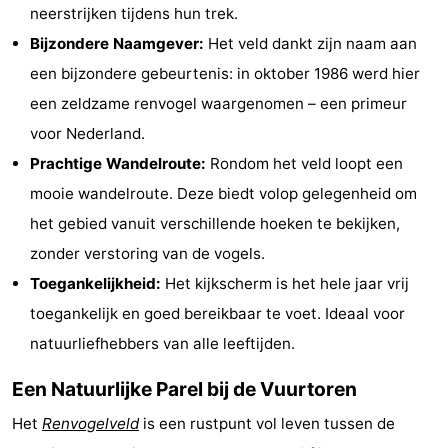
neerstrijken tijdens hun trek.
Holland
Land
-
Bijzondere Naamgever:
Het veld dankt zijn naam aan
en
Strandhuys
-
een bijzondere gebeurtenis: in oktober 1986 werd hier
een zeldzame renvogel waargenomen – een primeur
Zeezicht
Strandplevier
Bed
voor Nederland.
(&
Campings
Prachtige Wandelroute:
Rondom het veld loopt een
mooie wandelroute. Deze biedt volop gelegenheid om
breakfasts)
Hotels
het gebied vanuit verschillende hoeken te bekijken,
Vakantiehuizen
zonder verstoring van de vogels.
Toegankelijkheid:
Het kijkscherm is het hele jaar vrij
-
toegankelijk en goed bereikbaar te voet. Ideaal voor
't
-
natuurliefhebbers van alle leeftijden.
Een Natuurlijke Parel bij de Vuurtoren
Eibernest
't
-
Het
Renvogelveld
is een rustpunt vol leven tussen de
Hoogelandt
Beach
-