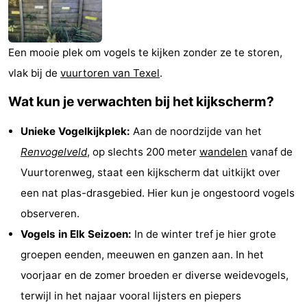
Koog
Oudeschild
-
De
-
Een mooie plek om vogels te kijken zonder ze te storen,
vlak bij de
vuurtoren van Texel
.
Waal
Oosterend
Natuur
Wat kun je verwachten bij het kijkscherm?
Mooiste
Unieke Vogelkijkplek:
Aan de noordzijde van het
uitkijkpunten
Overnachten
Renvogelveld
, op slechts 200 meter
wandelen
vanaf de
Appartementen
Vuurtorenweg, staat een kijkscherm dat uitkijkt over
een nat plas-drasgebied. Hier kun je ongestoord vogels
-
observeren.
Bosch
-
Vogels in Elk Seizoen:
In de winter tref je hier grote
groepen eenden, meeuwen en ganzen aan. In het
en
De
-
voorjaar en de zomer broeden er diverse weidevogels,
Zee
Vlijt
Hoeve
-
terwijl in het najaar vooral lijsters en piepers