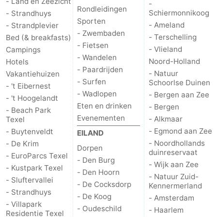
- Land en Zeezicht
-
Rondleidingen
Schiermonnikoog
- Strandhuys
Nieuws
Sporten
- Ameland
- Strandplevier
- Zwembaden
- Terschelling
Bed (& breakfasts)
Medische
- Fietsen
- Vlieland
Campings
- Wandelen
Noord-Holland
adressen
Regio
Hotels
- Paardrijden
- Natuur
Vakantiehuizen
- Surfen
Schoorlse Duinen
Waddeneilanden
- 't Eibernest
- Wadlopen
- Bergen aan Zee
- 't Hoogelandt
-
Eten en drinken
- Bergen
- Beach Park
Evenementen
- Alkmaar
Texel
Schiermonnikoog
-
- Egmond aan Zee
- Buytenveldt
EILAND
- Noordhollands
- De Krim
Dorpen
Ameland
-
duinreservaat
- EuroParcs Texel
- Den Burg
- Wijk aan Zee
- Kustpark Texel
Terschelling
-
- Den Hoorn
- Natuur Zuid-
- Sluftervallei
- De Cocksdorp
Kennermerland
- Strandhuys
Vlieland
Noord-
- De Koog
- Amsterdam
- Villapark
- Oudeschild
- Haarlem
Residentie Texel
Holland
-