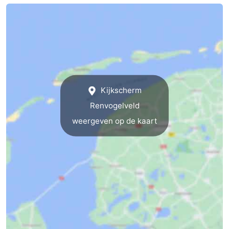
&
Bezienswaardigheden
doen
-
Musea
-
Monumenten
-
Kijkscherm
Renvogelveld
Kerken
-
weergeven op de kaart
Molens
-
Uitkijkpunten
Attracties
-
Rondvaarten
-
Boerderijen
-