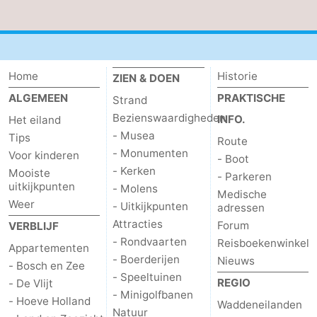
Wadlopen
Zeehonden
Eten
Home
Historie
ZIEN & DOEN
en
Evenementen
ALGEMEEN
PRAKTISCHE
Strand
Bezienswaardigheden
INFO.
Het eiland
drinken
Praktisch
- Musea
Tips
Route
Forum
- Monumenten
Voor kinderen
- Boot
- Kerken
Mooiste
- Parkeren
Route
uitkijkpunten
- Molens
Medische
Weer
- Uitkijkpunten
adressen
-
Attracties
Forum
VERBLIJF
- Rondvaarten
Reisboekenwinkel
Boot
Waddenhoppen
Appartementen
- Boerderijen
Nieuws
- Bosch en Zee
- Speeltuinen
-
REGIO
- De Vlijt
- Minigolfbanen
- Hoeve Holland
Waddeneilanden
Parkeren
Reisboekenwinkel
Natuur