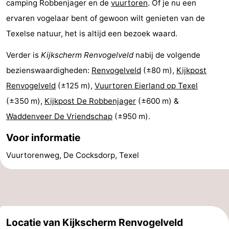
camping Robbenjager en de
vuurtoren
. Of je nu een
Park
Buytenveldt
-
ervaren vogelaar bent of gewoon wilt genieten van de
Texelse natuur, het is altijd een bezoek waard.
Texel
De
-
Verder is
Kijkscherm Renvogelveld
nabij de volgende
Krim
EuroParcs
-
bezienswaardigheden:
Renvogelveld
(±80 m),
Kijkpost
Texel
Kustpark
-
Renvogelveld
(±125 m),
Vuurtoren Eierland op Texel
(±350 m),
Kijkpost De Robbenjager
(±600 m) &
Texel
Sluftervallei
-
Waddenveer De Vriendschap
(±950 m).
Strandhuys
-
Voor informatie
Villapark
-
Vuurtorenweg, De Cocksdorp, Texel
Residentie
Villapark
Last
Texel
Vogelmient
minutes
Strand
Locatie van Kijkscherm Renvogelveld
Zien