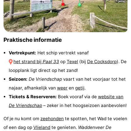
Park
Buytenveldt
-
Texel
De
-
Krim
EuroParcs
-
Praktische informatie
Texel
Kustpark
-
Vertrekpunt:
Het schip vertrekt vanaf
Texel
Sluftervallei
-
het strand bij
Paal 33
op
Texel
(bij
De Cocksdorp
). De
loopplank ligt direct op het zand!
Strandhuys
-
Seizoen:
De Vriendschap
vaart van het voorjaar tot het
Villapark
-
najaar, afhankelijk van
weer
en
getij
.
Tickets & Reserveren:
Boek vooraf via de
website van
Residentie
Villapark
Last
De Vriendschap
– zeker in het hoogseizoen aanbevolen!
Texel
Vogelmient
minutes
Strand
Of je nu komt om
zeehonden
te spotten, het Wad te voelen
Zien
of een dag op
Vlieland
te genieten.
Waddenveer De