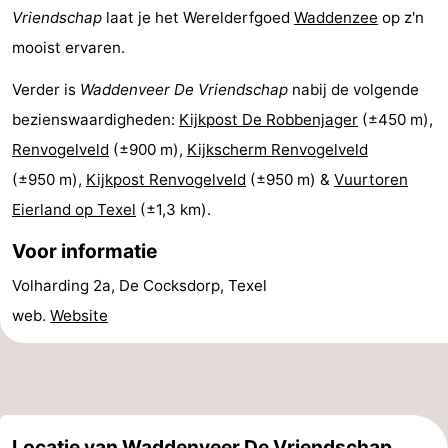
Vriendschap
laat je het Werelderfgoed
Waddenzee
op z'n
&
Bezienswaardigheden
mooist ervaren.
doen
-
Verder is
Waddenveer De Vriendschap
nabij de volgende
bezienswaardigheden:
Kijkpost De Robbenjager
(±450 m),
Musea
-
Renvogelveld
(±900 m),
Kijkscherm Renvogelveld
Monumenten
-
(±950 m),
Kijkpost Renvogelveld
(±950 m) &
Vuurtoren
Eierland op Texel
(±1,3 km).
Kerken
-
Voor informatie
Molens
-
Volharding 2a, De Cocksdorp, Texel
Uitkijkpunten
Attracties
web.
Website
-
Rondvaarten
-
Boerderijen
-
Locatie van Waddenveer De Vriendschap