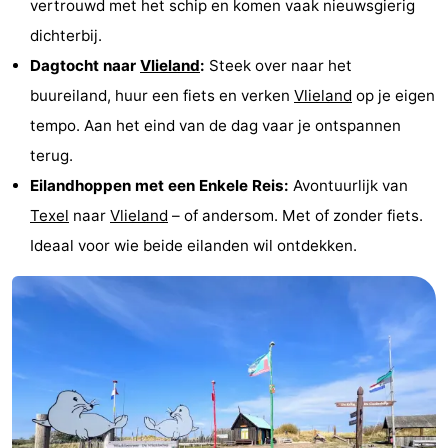
vertrouwd met het schip en komen vaak nieuwsgierig
Holland
Land
-
dichterbij.
Dagtocht naar
Vlieland
:
Steek over naar het
en
Strandhuys
-
buureiland, huur een fiets en verken
Vlieland
op je eigen
Zeezicht
Strandplevier
Bed
tempo. Aan het eind van de dag vaar je ontspannen
terug.
(&
Campings
Eilandhoppen met een Enkele Reis:
Avontuurlijk van
breakfasts)
Hotels
Texel
naar
Vlieland
– of andersom. Met of zonder fiets.
Ideaal voor wie beide eilanden wil ontdekken.
Vakantiehuizen
-
't
-
Eibernest
't
-
Hoogelandt
Beach
-