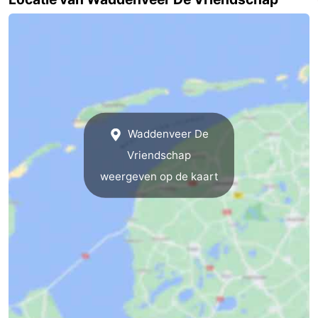
Speeltuinen
-
Minigolfbanen
Natuur
Rondleidingen
Sporten
Waddenveer De
-
Vriendschap
weergeven op de kaart
Zwembaden
-
Fietsen
-
Wandelen
-
Paardrijden
-
Surfen
-