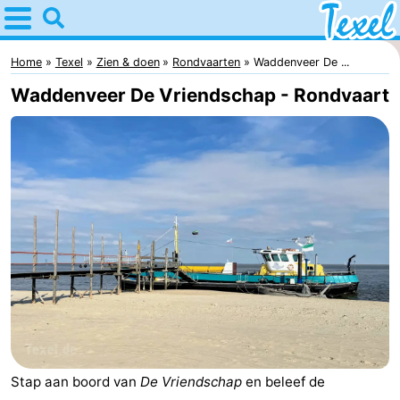
Home
Texel
Home
Texel
Zien & doen
Rondvaarten
Waddenveer De ...
Waddenveer De Vriendschap - Rondvaart
Tips
Voor
kinderen
Dorpen
-
Den
-
Burg
Den
-
Hoorn
De
-
Cocksdorp
De
-
Stap aan boord van
De Vriendschap
en beleef de