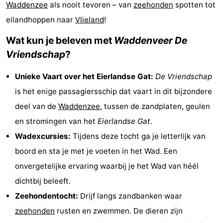
Waddenzee
als nooit tevoren – van
zeehonden
spotten tot
Koog
Oudeschild
-
eilandhoppen naar
Vlieland
!
De
-
Wat kun je beleven met
Waddenveer De
Vriendschap
?
Waal
Oosterend
Natuur
Unieke Vaart over het Eierlandse Gat:
De Vriendschap
Mooiste
is het enige passagiersschip dat vaart in dit bijzondere
uitkijkpunten
Overnachten
deel van de
Waddenzee
, tussen de zandplaten, geulen
en stromingen van het
Eierlandse Gat
.
Appartementen
Wadexcursies:
Tijdens deze tocht ga je letterlijk van
-
boord en sta je met je voeten in het Wad. Een
onvergetelijke ervaring waarbij je het Wad van héél
Bosch
-
dichtbij beleeft.
en
De
-
Zeehondentocht:
Drijf langs zandbanken waar
zeehonden
rusten en zwemmen. De dieren zijn
Zee
Vlijt
Hoeve
-