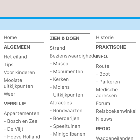
Nieuws
Medische
Home
Historie
ZIEN & DOEN
adressen
Regio
ALGEMEEN
PRAKTISCHE
Strand
Waddeneilanden
Bezienswaardigheden
INFO.
Het eiland
- Musea
Tips
Route
-
- Monumenten
Voor kinderen
- Boot
- Kerken
Mooiste
- Parkeren
Schiermonnikoog
-
uitkijkpunten
- Molens
Medische
Weer
- Uitkijkpunten
adressen
Ameland
-
Attracties
Forum
VERBLIJF
Terschelling
-
- Rondvaarten
Reisboekenwinkel
Appartementen
- Boerderijen
Nieuws
- Bosch en Zee
Vlieland
Noord-
- Speeltuinen
REGIO
- De Vlijt
- Minigolfbanen
- Hoeve Holland
Holland
-
Waddeneilanden