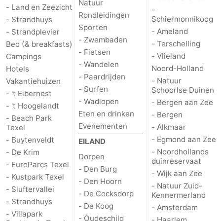
Natuur
- Land en Zeezicht
-
Rondleidingen
Schiermonnikoog
Natuur
-
- Strandhuys
Sporten
- Ameland
- Strandplevier
- Zwembaden
Schoorlse
Bergen
-
- Terschelling
Bed (& breakfasts)
- Fietsen
- Vlieland
Campings
Duinen
aan
Bergen
-
- Wandelen
Noord-Holland
Hotels
- Paardrijden
- Natuur
Vakantiehuizen
Zee
Alkmaar
-
- Surfen
Schoorlse Duinen
- 't Eibernest
- Wadlopen
- Bergen aan Zee
- 't Hoogelandt
Egmond
-
Eten en drinken
- Bergen
- Beach Park
Evenementen
- Alkmaar
Texel
aan
Noordhollands
-
- Egmond aan Zee
- Buytenveldt
EILAND
- Noordhollands
- De Krim
Zee
duinreservaat
Wijk
-
Dorpen
duinreservaat
- EuroParcs Texel
- Den Burg
- Wijk aan Zee
aan
Natuur
-
- Kustpark Texel
- Den Hoorn
- Natuur Zuid-
- Sluftervallei
- De Cocksdorp
Kennermerland
Zee
Zuid-
Amsterdam
-
- Strandhuys
- De Koog
- Amsterdam
- Villapark
- Oudeschild
Kennermerland
Haarlem
-
- Haarlem