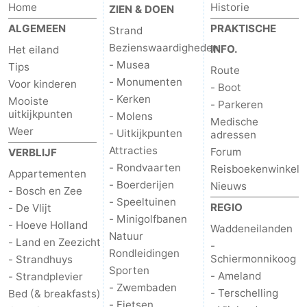
Home
Historie
ZIEN & DOEN
Zandvoort
Weer
ALGEMEEN
PRAKTISCHE
Strand
Bezienswaardigheden
INFO.
Het eiland
Contact
- Musea
Tips
Route
- Monumenten
Voor kinderen
- Boot
- Kerken
Mooiste
- Parkeren
uitkijkpunten
- Molens
Medische
Weer
- Uitkijkpunten
adressen
Attracties
Forum
VERBLIJF
- Rondvaarten
Reisboekenwinkel
Appartementen
- Boerderijen
Nieuws
- Bosch en Zee
- Speeltuinen
REGIO
- De Vlijt
- Minigolfbanen
- Hoeve Holland
Waddeneilanden
Natuur
- Land en Zeezicht
-
Rondleidingen
Schiermonnikoog
- Strandhuys
Sporten
- Ameland
- Strandplevier
- Zwembaden
- Terschelling
Bed (& breakfasts)
- Fietsen