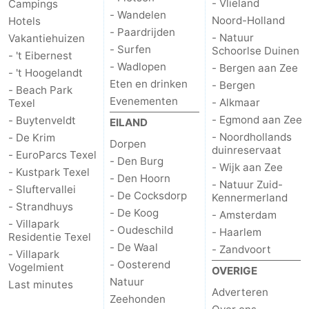
- Vlieland
Campings
- Wandelen
Noord-Holland
Hotels
- Paardrijden
- Natuur
Vakantiehuizen
- Surfen
Schoorlse Duinen
- 't Eibernest
- Wadlopen
- Bergen aan Zee
- 't Hoogelandt
Eten en drinken
- Bergen
- Beach Park
Evenementen
- Alkmaar
Texel
- Egmond aan Zee
- Buytenveldt
EILAND
- Noordhollands
- De Krim
Dorpen
duinreservaat
- EuroParcs Texel
- Den Burg
- Wijk aan Zee
- Kustpark Texel
- Den Hoorn
- Natuur Zuid-
- Sluftervallei
- De Cocksdorp
Kennermerland
- Strandhuys
- De Koog
- Amsterdam
- Villapark
- Oudeschild
- Haarlem
Residentie Texel
- De Waal
- Zandvoort
- Villapark
- Oosterend
Vogelmient
OVERIGE
Natuur
Last minutes
Adverteren
Zeehonden