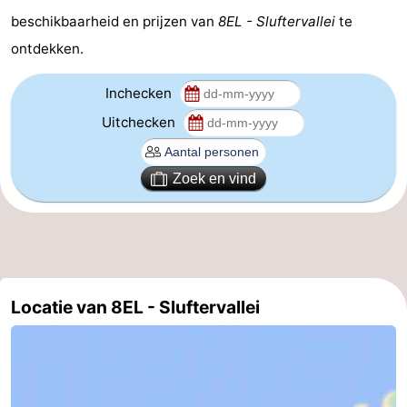
beschikbaarheid en prijzen van
8EL - Sluftervallei
te
Wadlopen
Zeehonden
ontdekken.
Eten
Inchecken
en
Evenementen
Uitchecken
drinken
Praktisch
Zoek en vind
Forum
Route
-
Locatie van 8EL - Sluftervallei
Boot
Waddenhoppen
-
Parkeren
Reisboekenwinkel