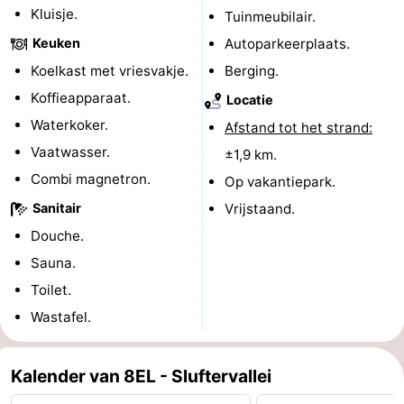
Kluisje.
Tuinmeubilair.
&
Bezienswaardigheden
Keuken
Autoparkeerplaats.
doen
-
Koelkast met vriesvakje.
Berging.
Koffieapparaat.
Locatie
Musea
-
Waterkoker.
Afstand tot het strand:
Monumenten
-
Vaatwasser.
±1,9 km.
Combi magnetron.
Op vakantiepark.
Kerken
-
Sanitair
Vrijstaand.
Molens
-
Douche.
Sauna.
Uitkijkpunten
Attracties
Toilet.
-
Wastafel.
Rondvaarten
-
Kalender van 8EL - Sluftervallei
Boerderijen
-