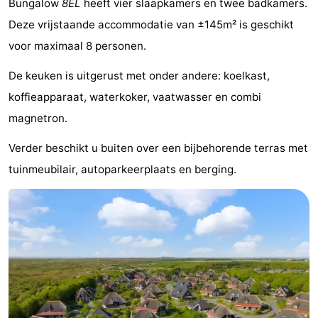
Bungalow
8EL
heeft vier slaapkamers en twee badkamers.
Koog
Oudeschild
-
Deze vrijstaande accommodatie van ±145m² is geschikt
voor maximaal 8 personen.
De
-
De keuken is uitgerust met onder andere: koelkast,
Waal
Oosterend
Natuur
koffieapparaat, waterkoker, vaatwasser en combi
Mooiste
magnetron.
uitkijkpunten
Overnachten
Verder beschikt u buiten over een bijbehorende terras met
tuinmeubilair, autoparkeerplaats en berging.
Appartementen
-
Bosch
-
en
De
-
Zee
Vlijt
Hoeve
-