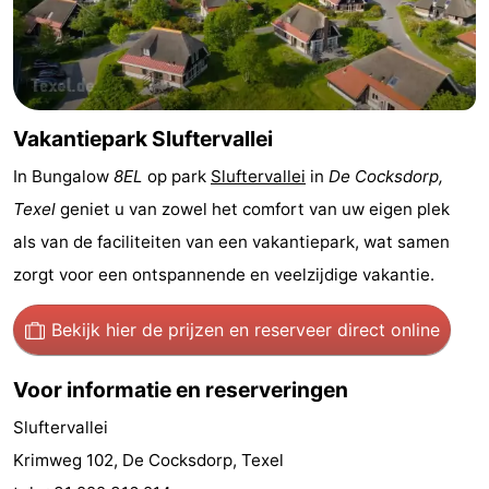
Holland
Land
-
en
Strandhuys
-
Zeezicht
Strandplevier
Bed
Vakantiepark Sluftervallei
In Bungalow
8EL
op park
Sluftervallei
in
De Cocksdorp,
(&
Campings
Texel
geniet u van zowel het comfort van uw eigen plek
breakfasts)
Hotels
als van de faciliteiten van een vakantiepark, wat samen
zorgt voor een ontspannende en veelzijdige vakantie.
Vakantiehuizen
-
Bekijk hier de prijzen
en reserveer direct online
't
-
Voor informatie en reserveringen
Eibernest
't
-
Sluftervallei
Krimweg 102, De Cocksdorp, Texel
Hoogelandt
Beach
-