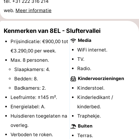
tel. +31 222 316 214
Park
Buytenveldt
-
web.
Meer informatie
Texel
De
-
Kenmerken van 8EL - Sluftervallei
Krim
EuroParcs
-
Media
Prijsindicatie: €900,00 tot
WiFi internet.
Texel
Kustpark
-
€3.290,00 per week.
TV.
Max. 8 personen.
Texel
Sluftervallei
-
Radio.
Slaapkamers: 4.
Strandhuys
-
Bedden: 8.
Kindervoorzieningen
Badkamers: 2.
Kinderstoel.
Villapark
-
Leefruimte: ±145 m².
Kinderledikant /
Residentie
Villapark
Last
Energielabel: A.
kinderbed.
Huisdieren toegelaten na
Traphekje.
Texel
Vogelmient
minutes
Strand
overleg.
Buiten
Zien
Verboden te roken.
Terras.