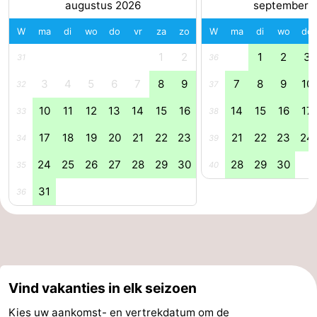
augustus 2026
september 
Speeltuinen
-
W
ma
di
wo
do
vr
za
zo
W
ma
di
wo
do
Minigolfbanen
Natuur
1
2
1
2
3
31
36
3
4
5
6
7
8
9
7
8
9
10
32
37
Rondleidingen
10
11
12
13
14
15
16
14
15
16
17
33
38
Sporten
17
18
19
20
21
22
23
21
22
23
24
34
39
-
24
25
26
27
28
29
30
28
29
30
35
40
Zwembaden
-
31
36
Fietsen
-
Wandelen
-
Paardrijden
-
Vind vakanties in elk seizoen
Surfen
-
Kies uw aankomst- en vertrekdatum om de