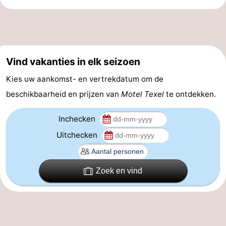
&
Bezienswaardigheden
doen
-
Vind vakanties in elk seizoen
Musea
-
Kies uw aankomst- en vertrekdatum om de
Monumenten
-
beschikbaarheid en prijzen van
Motel Texel
te ontdekken.
Kerken
-
Inchecken
Molens
-
Uitchecken
Uitkijkpunten
Attracties
Zoek en vind
-
Rondvaarten
-
Boerderijen
-