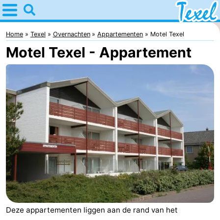
Home
Texel
Home
Texel
Overnachten
Appartementen
Motel Texel
Motel Texel - Appartement
Tips
Voor
kinderen
Dorpen
-
Den
-
Burg
Den
-
Hoorn
De
-
Cocksdorp
De
-
Deze appartementen liggen aan de rand van het