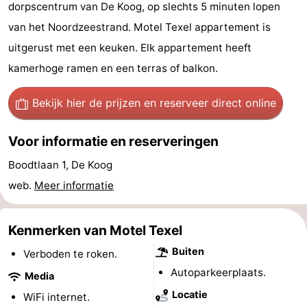
dorpscentrum van De Koog, op slechts 5 minuten lopen
Koog
Oudeschild
-
van het Noordzeestrand. Motel Texel appartement is
De
-
uitgerust met een keuken. Elk appartement heeft
kamerhoge ramen en een terras of balkon.
Waal
Oosterend
Natuur
Bekijk hier de prijzen
en reserveer direct online
Mooiste
Voor informatie en reserveringen
uitkijkpunten
Overnachten
Boodtlaan 1, De Koog
Appartementen
web.
Meer informatie
-
Kenmerken van Motel Texel
Bosch
-
Buiten
Verboden te roken.
en
De
-
Autoparkeerplaats.
Media
Zee
Vlijt
Hoeve
-
Locatie
WiFi internet.