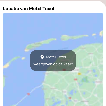
Speeltuinen
-
Locatie van Motel Texel
Minigolfbanen
Natuur
Rondleidingen
Sporten
-
Motel Texel
Zwembaden
-
weergeven op de kaart
Fietsen
-
Wandelen
-
Paardrijden
-
Surfen
-