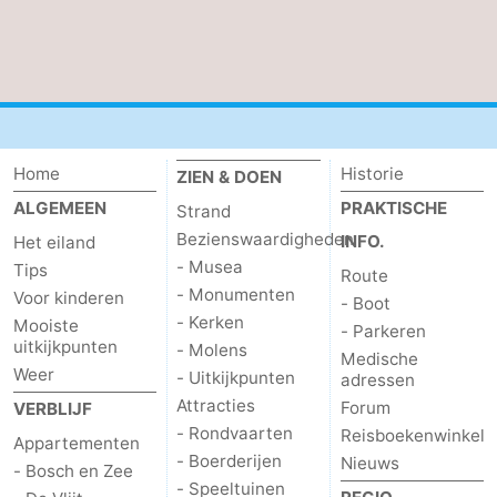
Nieuws
Medische
adressen
Regio
Home
Historie
ZIEN & DOEN
Waddeneilanden
ALGEMEEN
PRAKTISCHE
Strand
Bezienswaardigheden
-
INFO.
Het eiland
- Musea
Tips
Route
Schiermonnikoog
-
- Monumenten
Voor kinderen
- Boot
- Kerken
Mooiste
- Parkeren
Ameland
-
uitkijkpunten
- Molens
Medische
Weer
- Uitkijkpunten
adressen
Terschelling
-
Attracties
Forum
VERBLIJF
- Rondvaarten
Reisboekenwinkel
Vlieland
Noord-
Appartementen
- Boerderijen
Nieuws
- Bosch en Zee
- Speeltuinen
Holland
-