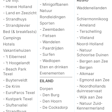
REGIO
- De Vlijt
- Minigolfbanen
- Hoeve Holland
Waddeneilanden
Natuur
-
Natuur
- Land en Zeezicht
-
Rondleidingen
Schiermonnikoog
- Strandhuys
Schoorlse
Bergen
-
Sporten
- Ameland
- Strandplevier
- Zwembaden
- Terschelling
Bed (& breakfasts)
Duinen
aan
Bergen
-
- Fietsen
- Vlieland
Campings
- Wandelen
Zee
Alkmaar
-
Noord-Holland
Hotels
- Paardrijden
- Natuur
Vakantiehuizen
- Surfen
Egmond
-
Schoorlse Duinen
- 't Eibernest
- Wadlopen
- Bergen aan Zee
- 't Hoogelandt
aan
Noordhollands
-
Eten en drinken
- Bergen
- Beach Park
Evenementen
- Alkmaar
Texel
Zee
duinreservaat
Wijk
-
- Egmond aan Zee
- Buytenveldt
EILAND
- Noordhollands
- De Krim
aan
Natuur
-
Dorpen
duinreservaat
- EuroParcs Texel
- Den Burg
- Wijk aan Zee
- Kustpark Texel
Zee
Zuid-
Amsterdam
-
- Den Hoorn
- Natuur Zuid-
- Sluftervallei
- De Cocksdorp
Kennermerland
Kennermerland
Haarlem
-
- Strandhuys