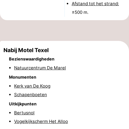
Afstand tot het strand:
Holland
Land
-
±500 m.
en
Strandhuys
-
Zeezicht
Strandplevier
Bed
(&
Campings
Nabij Motel Texel
Bezienswaardigheden
breakfasts)
Hotels
Natuurcentrum De Marel
Vakantiehuizen
Monumenten
-
Kerk van De Koog
Schapenboeten
't
-
Uitkijkpunten
Eibernest
't
-
Bertusnol
Vogelkijkscherm Het Alloo
Hoogelandt
Beach
-