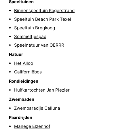
Speeltuinen
Park
Buytenveldt
-
Binnenspeeltuin Kogerstrand
Speeltuin Beach Park Texel
Texel
De
-
Speeltuin Bregkoog
Krim
EuroParcs
-
Sommeltjespad
Speelnatuur van OERRR
Texel
Kustpark
-
Natuur
Texel
Sluftervallei
-
Het Alloo
Californiëbos
Strandhuys
-
Rondleidingen
Villapark
-
Huifkartochten Jan Plezier
Residentie
Villapark
Last
Zwembaden
Zwemparadijs Calluna
Texel
Vogelmient
minutes
Strand
Paardrijden
Zien
Manege Elzenhof