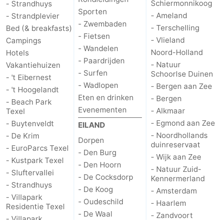
Schiermonnikoog
- Strandhuys
Sporten
- Ameland
- Strandplevier
Natuur
-
- Zwembaden
- Terschelling
Bed (& breakfasts)
- Fietsen
- Vlieland
Campings
Schoorlse
Bergen
-
- Wandelen
Noord-Holland
Hotels
- Paardrijden
Duinen
aan
Bergen
-
- Natuur
Vakantiehuizen
- Surfen
Schoorlse Duinen
- 't Eibernest
- Wadlopen
Zee
Alkmaar
-
- Bergen aan Zee
- 't Hoogelandt
Eten en drinken
- Bergen
- Beach Park
Egmond
-
Evenementen
- Alkmaar
Texel
- Egmond aan Zee
- Buytenveldt
EILAND
aan
Noordhollands
-
- Noordhollands
- De Krim
Dorpen
duinreservaat
- EuroParcs Texel
Zee
duinreservaat
Wijk
-
- Den Burg
- Wijk aan Zee
- Kustpark Texel
- Den Hoorn
- Natuur Zuid-
- Sluftervallei
aan
Natuur
-
- De Cocksdorp
Kennermerland
- Strandhuys
- De Koog
- Amsterdam
Zee
Zuid-
Amsterdam
-
- Villapark
- Oudeschild
- Haarlem
Residentie Texel
- De Waal
- Zandvoort
Kennermerland
Haarlem
-
- Villapark