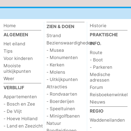
Nieuws
Medische
Home
Historie
ZIEN & DOEN
ALGEMEEN
PRAKTISCHE
Strand
adressen
Regio
Bezienswaardigheden
INFO.
Het eiland
- Musea
Waddeneilanden
Tips
Route
- Monumenten
Voor kinderen
- Boot
-
- Kerken
Mooiste
- Parkeren
uitkijkpunten
- Molens
Medische
Schiermonnikoog
-
Weer
- Uitkijkpunten
adressen
Attracties
Forum
VERBLIJF
Ameland
-
- Rondvaarten
Reisboekenwinkel
Appartementen
- Boerderijen
Nieuws
Terschelling
-
- Bosch en Zee
- Speeltuinen
REGIO
- De Vlijt
- Minigolfbanen
Vlieland
Noord-
- Hoeve Holland
Waddeneilanden
Natuur
- Land en Zeezicht
-
Holland
-
Rondleidingen