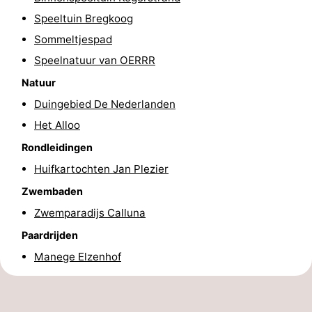
Speeltuin Bregkoog
Park
Buytenveldt
-
Sommeltjespad
Texel
De
-
Speelnatuur van OERRR
Krim
EuroParcs
-
Natuur
Duingebied De Nederlanden
Texel
Kustpark
-
Het Alloo
Texel
Sluftervallei
-
Rondleidingen
Huifkartochten Jan Plezier
Strandhuys
-
Zwembaden
Villapark
-
Zwemparadijs Calluna
Paardrijden
Residentie
Villapark
Last
Manege Elzenhof
Texel
Vogelmient
minutes
Strand
Zien