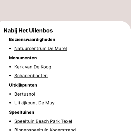
Holland
Land
-
en
Strandhuys
-
Nabij Het Uilenbos
Zeezicht
Strandplevier
Bed
Bezienswaardigheden
(&
Campings
Natuurcentrum De Marel
Monumenten
breakfasts)
Hotels
Kerk van De Koog
Vakantiehuizen
Schapenboeten
Uitkijkpunten
-
Bertusnol
't
-
Uitkijkpunt De Muy
Speeltuinen
Eibernest
't
-
Speeltuin Beach Park Texel
Hoogelandt
Beach
-
Binnenspeeltuin Kogerstrand