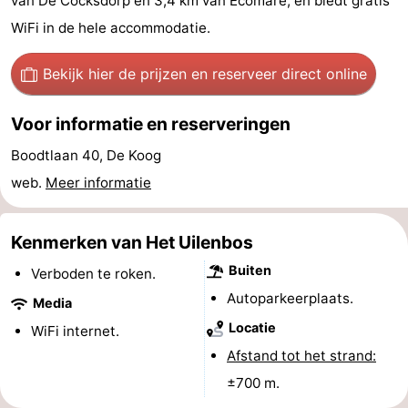
van De Cocksdorp en 3,4 km van Ecomare, en biedt gratis
Koog
Oudeschild
-
WiFi in de hele accommodatie.
De
-
Bekijk hier de prijzen
en reserveer direct online
Waal
Oosterend
Natuur
Voor informatie en reserveringen
Mooiste
Boodtlaan 40, De Koog
web.
Meer informatie
uitkijkpunten
Overnachten
Appartementen
Kenmerken van Het Uilenbos
-
Buiten
Verboden te roken.
Autoparkeerplaats.
Media
Bosch
-
Locatie
WiFi internet.
en
De
-
Afstand tot het strand:
±700 m.
Zee
Vlijt
Hoeve
-