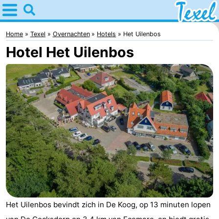
Home
Texel
Home
Texel
Overnachten
Hotels
Het Uilenbos
Hotel Het Uilenbos
Tips
Voor
kinderen
Dorpen
-
Den
-
Burg
Den
-
Hoorn
De
-
Het Uilenbos bevindt zich in De Koog, op 13 minuten lopen
Cocksdorp
De
-