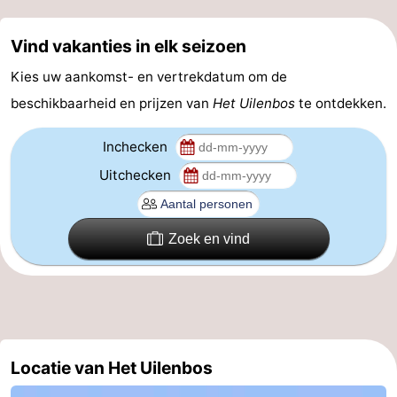
&
Bezienswaardigheden
Vind vakanties in elk seizoen
doen
-
Kies uw aankomst- en vertrekdatum om de
beschikbaarheid en prijzen van
Het Uilenbos
te ontdekken.
Musea
-
Monumenten
-
Inchecken
Uitchecken
Kerken
-
Molens
-
Zoek en vind
Uitkijkpunten
Attracties
-
Rondvaarten
-
Locatie van Het Uilenbos
Boerderijen
-