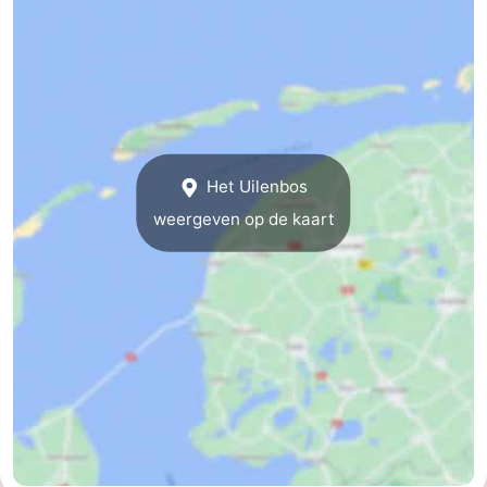
Speeltuinen
-
Minigolfbanen
Natuur
Rondleidingen
Sporten
Het Uilenbos
weergeven op de kaart
-
Zwembaden
-
Fietsen
-
Wandelen
-
Paardrijden
-
Surfen
-