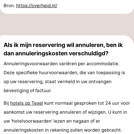
Bron.
https://overheid.nl/
&
Bezienswaardigheden
doen
-
Musea
-
Als ik mijn reservering wil annuleren, ben ik
Monumenten
-
dan annuleringskosten verschuldigd?
Kerken
-
Annuleringsvoorwaarden variëren per accommodatie.
Deze specifieke huurvoorwaarden, die van toepassing is
Molens
-
op uw reservering, staat vermeld in uw ontvangen
Uitkijkpunten
Attracties
bevestiging of factuur.
Bij
hotels op Texel
kunt normaal gesproken tot 24 uur voor
-
aankomst uw reservering annuleren of wijzigen. U kunt in
Rondvaarten
-
uw ‘hotelvoorwaarden’ lezen en nagaan of er
annuleringskosten in rekening zullen worden gebracht.
Boerderijen
-