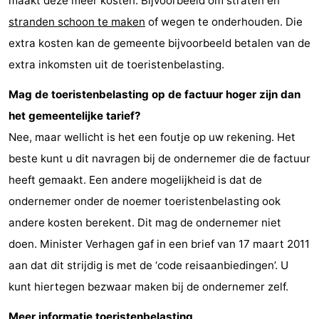
maakt deze meer kosten. Bijvoorbeeld om straten en
stranden schoon te maken
of wegen te onderhouden. Die
Natuur
-
extra kosten kan de gemeente bijvoorbeeld betalen van de
Schoorlse
Bergen
-
extra inkomsten uit de toeristenbelasting.
Duinen
aan
Bergen
-
Mag de toeristenbelasting op de factuur hoger zijn dan
het gemeentelijke tarief?
Zee
Alkmaar
-
Nee, maar wellicht is het een foutje op uw rekening. Het
Egmond
-
beste kunt u dit navragen bij de ondernemer die de factuur
heeft gemaakt. Een andere mogelijkheid is dat de
aan
Noordhollands
-
ondernemer onder de noemer toeristenbelasting ook
Zee
duinreservaat
Wijk
-
andere kosten berekent. Dit mag de ondernemer niet
doen. Minister Verhagen gaf in een brief van 17 maart 2011
aan
Natuur
-
aan dat dit strijdig is met de ‘code reisaanbiedingen’. U
Zee
Zuid-
Amsterdam
-
kunt hiertegen bezwaar maken bij de ondernemer zelf.
Kennermerland
Haarlem
-
Meer informatie toeristenbelasting