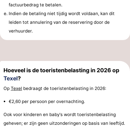
factuurbedrag te betalen.
Park
Buytenveldt
-
Indien de betaling niet tijdig wordt voldaan, kan dit
Texel
De
-
leiden tot annulering van de reservering door de
verhuurder.
Krim
EuroParcs
-
Texel
Kustpark
-
Texel
Sluftervallei
-
Hoeveel is de toeristenbelasting in 2026 op
Strandhuys
-
Texel
?
Villapark
-
Op
Texel
bedraagt de toeristenbelasting in 2026:
Residentie
Villapark
Last
€2,60 per persoon per overnachting.
Texel
Vogelmient
minutes
Strand
Ook voor kinderen en baby's wordt toeristenbelasting
geheven; er zijn geen uitzonderingen op basis van leeftijd.
Zien