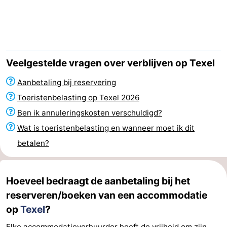
Koog
Oudeschild
-
De
-
Waal
Oosterend
Natuur
Veelgestelde vragen over verblijven op Texel
Mooiste
Aanbetaling bij reservering
Toeristenbelasting op Texel 2026
uitkijkpunten
Overnachten
Ben ik annuleringskosten verschuldigd?
Appartementen
Wat is toeristenbelasting en wanneer moet ik dit
betalen?
-
Bosch
-
Hoeveel bedraagt de aanbetaling bij het
reserveren/boeken van een accommodatie
en
De
-
op
Texel
?
Zee
Vlijt
Hoeve
-
Elke accommodatieverhuurder heeft de vrijheid om zijn