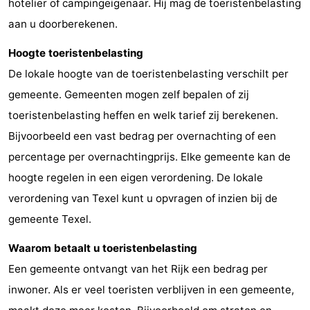
hotelier of campingeigenaar. Hij mag de toeristenbelasting
aan u doorberekenen.
Nieuws
Hoogte toeristenbelasting
Medische
De lokale hoogte van de toeristenbelasting verschilt per
adressen
Regio
gemeente. Gemeenten mogen zelf bepalen of zij
toeristenbelasting heffen en welk tarief zij berekenen.
Waddeneilanden
Bijvoorbeeld een vast bedrag per overnachting of een
-
percentage per overnachtingprijs. Elke gemeente kan de
hoogte regelen in een eigen verordening. De lokale
Schiermonnikoog
-
verordening van Texel kunt u opvragen of inzien bij de
Ameland
-
gemeente Texel.
Terschelling
-
Waarom betaalt u toeristenbelasting
Een gemeente ontvangt van het Rijk een bedrag per
Vlieland
Noord-
inwoner. Als er veel toeristen verblijven in een gemeente,
Holland
-