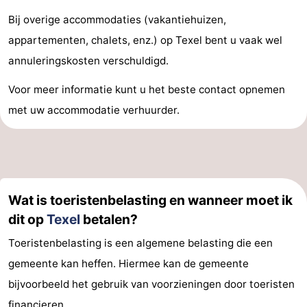
Bij overige accommodaties (vakantiehuizen,
Speeltuinen
-
appartementen, chalets, enz.) op Texel bent u vaak wel
Minigolfbanen
Natuur
annuleringskosten verschuldigd.
Rondleidingen
Voor meer informatie kunt u het beste contact opnemen
met uw accommodatie verhuurder.
Sporten
-
Zwembaden
-
Wat is toeristenbelasting en wanneer moet ik
Fietsen
-
dit op
Texel
betalen?
Wandelen
-
Toeristenbelasting is een algemene belasting die een
gemeente kan heffen. Hiermee kan de gemeente
Paardrijden
-
bijvoorbeeld het gebruik van voorzieningen door toeristen
Surfen
-
financieren.