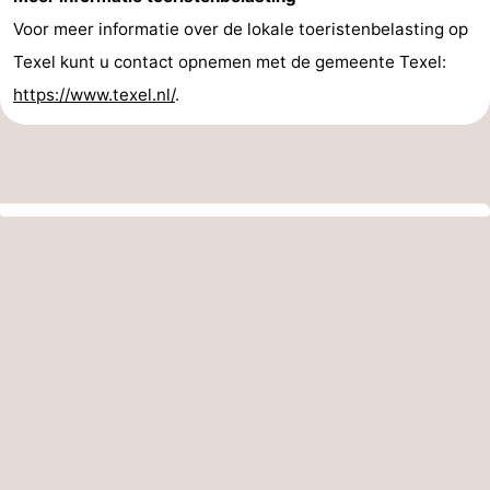
Voor meer informatie over de lokale toeristenbelasting op
Zandvoort
Weer
Texel kunt u contact opnemen met de gemeente Texel:
Contact
https://www.texel.nl/
.