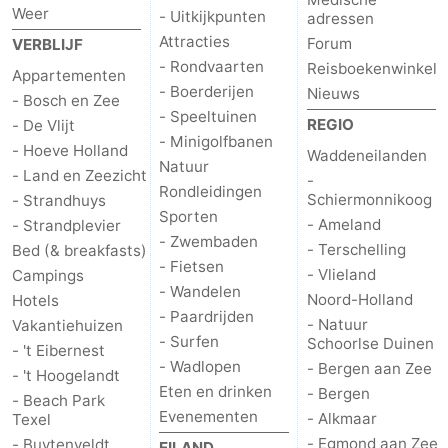
Weer
- Uitkijkpunten
adressen
Attracties
Forum
VERBLIJF
- Rondvaarten
Reisboekenwinkel
Appartementen
- Boerderijen
Nieuws
- Bosch en Zee
- Speeltuinen
REGIO
- De Vlijt
- Minigolfbanen
- Hoeve Holland
Waddeneilanden
Natuur
- Land en Zeezicht
-
Rondleidingen
Schiermonnikoog
- Strandhuys
Sporten
- Ameland
- Strandplevier
- Zwembaden
- Terschelling
Bed (& breakfasts)
- Fietsen
- Vlieland
Campings
- Wandelen
Noord-Holland
Hotels
- Paardrijden
- Natuur
Vakantiehuizen
- Surfen
Schoorlse Duinen
- 't Eibernest
- Wadlopen
- Bergen aan Zee
- 't Hoogelandt
Eten en drinken
- Bergen
- Beach Park
Evenementen
- Alkmaar
Texel
- Egmond aan Zee
- Buytenveldt
EILAND