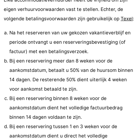
Holland
Land
-
eigen verhuurvoorwaarden vast te stellen. Echter, de
volgende betalingsvoorwaarden zijn gebruikelijk op
Texel
:
en
Strandhuys
-
Na het reserveren van uw gekozen vakantieverblijf en
Zeezicht
Strandplevier
Bed
periode ontvangt u een reserveringsbevestiging (of
(&
Campings
factuur) met een betalingsverzoek.
Bij een reservering meer dan 8 weken voor de
breakfasts)
Hotels
aankomstdatum, betaalt u 50% van de huursom binnen
Vakantiehuizen
14 dagen. De resterende 50% dient uiterlijk 4 weken
voor aankomst betaald te zijn.
-
Bij een reservering binnen 8 weken voor de
't
-
aankomstdatum dient het volledige factuurbedrag
binnen 14 dagen voldaan te zijn.
Eibernest
't
-
Bij een reservering tussen 1 en 3 weken voor de
Hoogelandt
Beach
-
aankomstdatum dient u direct het volledige