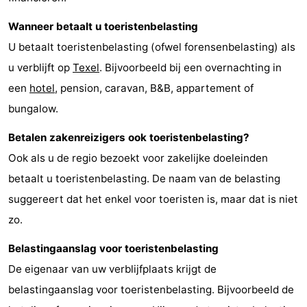
Wadlopen
Zeehonden
Wanneer betaalt u toeristenbelasting
U betaalt toeristenbelasting (ofwel forensenbelasting) als
Eten
u verblijft op
Texel
. Bijvoorbeeld bij een overnachting in
en
Evenementen
een
hotel
, pension, caravan, B&B, appartement of
bungalow.
drinken
Praktisch
Betalen zakenreizigers ook toeristenbelasting?
Forum
Ook als u de regio bezoekt voor zakelijke doeleinden
Route
betaalt u toeristenbelasting. De naam van de belasting
suggereert dat het enkel voor toeristen is, maar dat is niet
-
zo.
Boot
Waddenhoppen
Belastingaanslag voor toeristenbelasting
De eigenaar van uw verblijfplaats krijgt de
-
belastingaanslag voor toeristenbelasting. Bijvoorbeeld de
Parkeren
Reisboekenwinkel