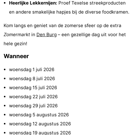
Heerlijke Lekkernijen:
Proef Texelse streekproducten
Park
Buytenveldt
-
en andere smakelijke hapjes bij de diverse foodkramen.
Texel
De
-
Kom langs en geniet van de zomerse sfeer op de extra
Zomermarkt
in
Den Burg
– een gezellige dag uit voor het
Krim
EuroParcs
-
hele gezin!
Texel
Kustpark
-
Wanneer
Texel
Sluftervallei
-
woensdag 1 juli 2026
Strandhuys
-
woensdag 8 juli 2026
woensdag 15 juli 2026
Villapark
-
woensdag 22 juli 2026
Residentie
Villapark
Last
woensdag 29 juli 2026
woensdag 5 augustus 2026
Texel
Vogelmient
minutes
Strand
woensdag 12 augustus 2026
Zien
woensdag 19 augustus 2026