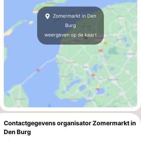
Wadlopen
Zeehonden
Zomermarkt in Den
Eten
Burg
weergeven op de kaart
en
Evenementen
drinken
Praktisch
Forum
Route
-
Boot
Waddenhoppen
Contactgegevens organisator Zomermarkt in
-
Den Burg
Parkeren
Reisboekenwinkel