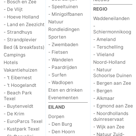
- Bosch en Zee
- Speeltuinen
REGIO
- De Vlijt
- Minigolfbanen
- Hoeve Holland
Waddeneilanden
Natuur
- Land en Zeezicht
-
Rondleidingen
Schiermonnikoog
- Strandhuys
Sporten
- Ameland
- Strandplevier
- Zwembaden
- Terschelling
Bed (& breakfasts)
- Fietsen
- Vlieland
Campings
- Wandelen
Noord-Holland
Hotels
- Paardrijden
- Natuur
Vakantiehuizen
- Surfen
Schoorlse Duinen
- 't Eibernest
- Wadlopen
- Bergen aan Zee
- 't Hoogelandt
Eten en drinken
- Bergen
- Beach Park
Evenementen
- Alkmaar
Texel
- Egmond aan Zee
- Buytenveldt
EILAND
- Noordhollands
- De Krim
Dorpen
duinreservaat
- EuroParcs Texel
- Den Burg
- Wijk aan Zee
- Kustpark Texel
- Den Hoorn
- Natuur Zuid-