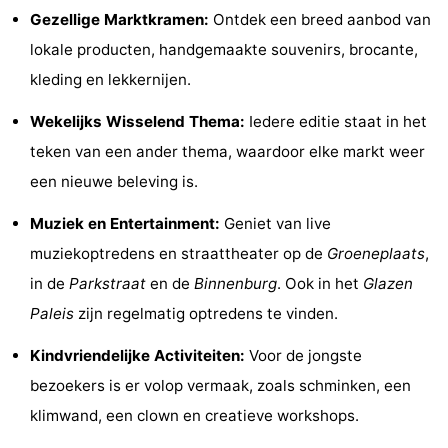
Gezellige Marktkramen:
Ontdek een breed aanbod van
Holland
Land
-
lokale producten, handgemaakte souvenirs, brocante,
en
Strandhuys
-
kleding en lekkernijen.
Zeezicht
Strandplevier
Bed
Wekelijks Wisselend Thema:
Iedere editie staat in het
teken van een ander thema, waardoor elke markt weer
(&
Campings
een nieuwe beleving is.
breakfasts)
Hotels
Muziek en Entertainment:
Geniet van live
Vakantiehuizen
muziekoptredens en straattheater op de
Groeneplaats
,
in de
Parkstraat
en de
Binnenburg
. Ook in het
Glazen
-
Paleis
zijn regelmatig optredens te vinden.
't
-
Kindvriendelijke Activiteiten:
Voor de jongste
bezoekers is er volop vermaak, zoals schminken, een
Eibernest
't
-
klimwand, een clown en creatieve workshops.
Hoogelandt
Beach
-