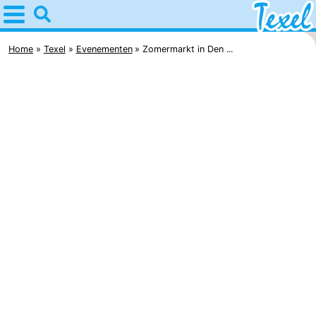
Home
Texel
Home
Texel
Evenementen
Zomermarkt in Den ...
Tips
Voor
kinderen
Dorpen
-
Den
-
Burg
Den
-
Hoorn
De
-
Cocksdorp
De
-