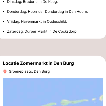
Dinsdag:
Braderie
in
De Koog
.
Speeltuinen
-
Donderdag:
Hoornder Donderdag
in
Den Hoorn
.
Minigolfbanen
Natuur
Vrijdag:
Havenmarkt
in
Oudeschild
.
Rondleidingen
Zaterdag:
Durper Markt
in
De Cocksdorp
.
Sporten
-
Zwembaden
-
Locatie Zomermarkt in Den Burg
Groeneplaats, Den Burg
Fietsen
-
Wandelen
-
Paardrijden
-
Surfen
-