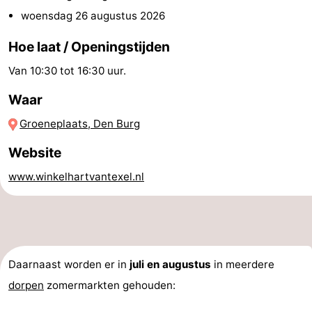
woensdag 26 augustus 2026
&
Bezienswaardigheden
Hoe laat / Openingstijden
doen
-
Van 10:30 tot 16:30 uur.
Musea
-
Waar
Monumenten
-
Groeneplaats, Den Burg
Kerken
-
Website
www.winkelhartvantexel.nl
Molens
-
Uitkijkpunten
Attracties
-
Daarnaast worden er in
juli en augustus
in meerdere
Rondvaarten
-
dorpen
zomermarkten gehouden:
Boerderijen
-