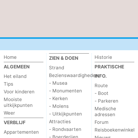
Zandvoort
Weer
Contact
Home
Historie
ZIEN & DOEN
ALGEMEEN
PRAKTISCHE
Strand
Bezienswaardigheden
INFO.
Het eiland
- Musea
Tips
Route
- Monumenten
Voor kinderen
- Boot
- Kerken
Mooiste
- Parkeren
uitkijkpunten
- Molens
Medische
Weer
- Uitkijkpunten
adressen
Attracties
Forum
VERBLIJF
- Rondvaarten
Reisboekenwinkel
Appartementen
- Boerderijen
Nieuws