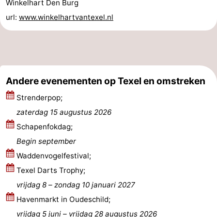
Winkelhart Den Burg
url:
www.winkelhartvantexel.nl
Nieuws
Medische
adressen
Regio
Andere evenementen op Texel en omstreken
Waddeneilanden
Strenderpop;
-
zaterdag 15 augustus 2026
Schiermonnikoog
-
Schapenfokdag;
Begin september
Ameland
-
Waddenvogelfestival;
Terschelling
-
Texel Darts Trophy;
vrijdag 8
–
zondag 10 januari 2027
Vlieland
Noord-
Havenmarkt in Oudeschild;
Holland
-
vrijdag 5 juni
–
vrijdag 28 augustus 2026