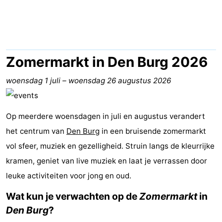
Koog
Oudeschild
-
De
-
Waal
Oosterend
Natuur
Zomermarkt in Den Burg 2026
Mooiste
woensdag 1 juli
–
woensdag 26 augustus 2026
uitkijkpunten
Overnachten
Op meerdere woensdagen in juli en augustus verandert
Appartementen
het centrum van
Den Burg
in een bruisende zomermarkt
vol sfeer, muziek en gezelligheid. Struin langs de kleurrijke
-
kramen, geniet van live muziek en laat je verrassen door
Bosch
-
leuke activiteiten voor jong en oud.
en
De
-
Wat kun je verwachten op de
Zomermarkt
in
Den Burg
?
Zee
Vlijt
Hoeve
-