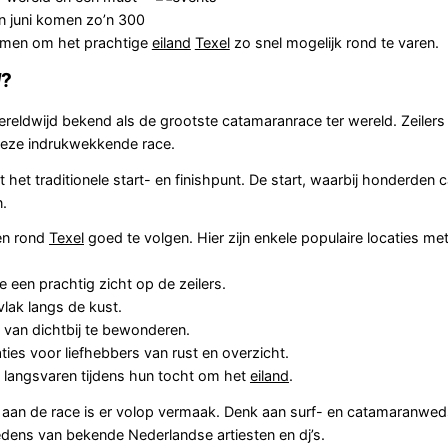
in juni komen zo’n 300
samen om het prachtige
eiland
Texel
zo snel mogelijk rond te varen.
l
?
reldwijd bekend als de grootste catamaranrace ter wereld. Zeilers 
deze indrukwekkende race.
 het traditionele start- en finishpunt. De start, waarbij honderden
n.
ken rond
Texel
goed te volgen. Hier zijn enkele populaire locaties me
 een prachtig zicht op de zeilers.
lak langs de kust.
 van dichtbij te bewonderen.
ties voor liefhebbers van rust en overzicht.
g langsvaren tijdens hun tocht om het
eiland
.
an de race is er volop vermaak. Denk aan surf- en catamaranweds
edens van bekende Nederlandse artiesten en dj’s.