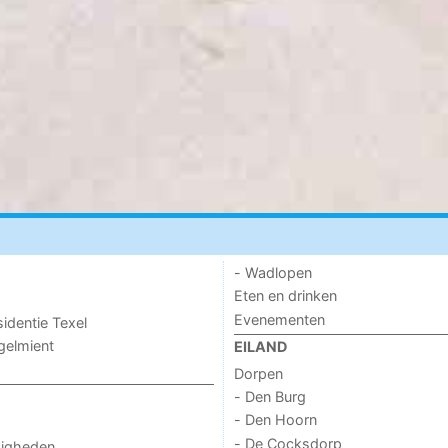
- Wadlopen
Eten en drinken
Evenementen
sidentie Texel
ogelmient
EILAND
Dorpen
- Den Burg
- Den Hoorn
- De Cocksdorp
digheden