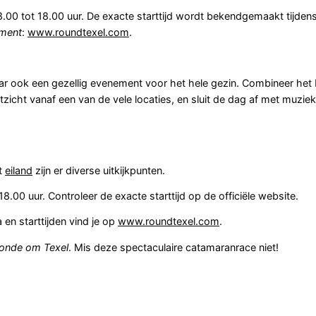
.00 tot 18.00 uur. De exacte starttijd wordt bekendgemaakt tijden
ement
:
www.roundtexel.com
.
aar ook een gezellig evenement voor het hele gezin. Combineer het 
itzicht vanaf een van de vele locaties, en sluit de dag af met muziek 
et
eiland
zijn er diverse uitkijkpunten.
8.00 uur. Controleer de exacte starttijd op de officiële website.
n starttijden vind je op
www.roundtexel.com
.
onde om Texel
. Mis deze spectaculaire catamaranrace niet!