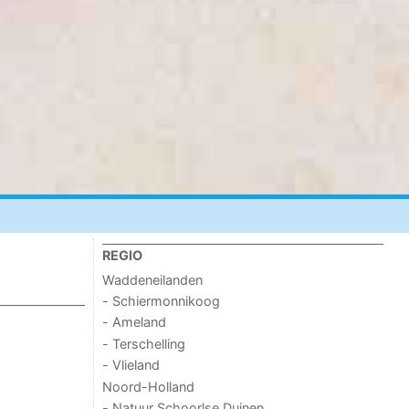
REGIO
Waddeneilanden
- Schiermonnikoog
- Ameland
- Terschelling
- Vlieland
Noord-Holland
- Natuur Schoorlse Duinen