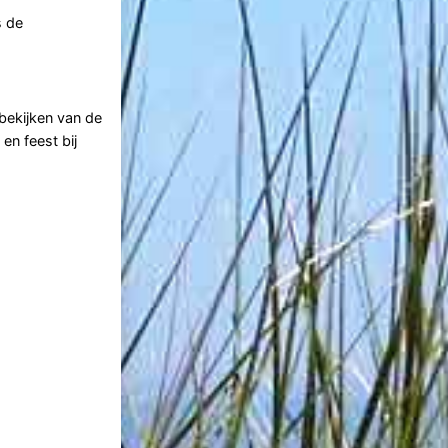
s de
bekijken van de
en feest bij