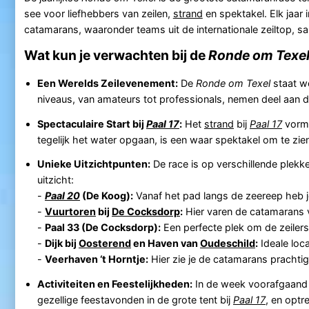
see voor liefhebbers van zeilen,
strand
en spektakel. Elk jaar 
catamarans, waaronder teams uit de internationale zeiltop, 
Wat kun je verwachten bij de
Ronde om Texe
Een Werelds Zeilevenement:
De
Ronde om Texel
staat we
niveaus, van amateurs tot professionals, nemen deel aan 
Spectaculaire Start bij
Paal 17
:
Het
strand
bij
Paal 17
vormt
tegelijk het water opgaan, is een waar spektakel om te zie
Unieke Uitzichtpunten:
De race is op verschillende plek
uitzicht:
-
Paal 20
(De Koog):
Vanaf het pad langs de zeereep heb je
-
Vuurtoren
bij
De Cocksdorp
:
Hier varen de catamarans v
-
Paal 33 (De Cocksdorp):
Een perfecte plek om de zeilers
-
Dijk bij
Oosterend
en Haven van
Oudeschild
:
Ideale loca
-
Veerhaven ‘t Horntje:
Hier zie je de catamarans prachti
Activiteiten en Feestelijkheden:
In de week voorafgaand a
gezellige feestavonden in de grote tent bij
Paal 17
, en optr