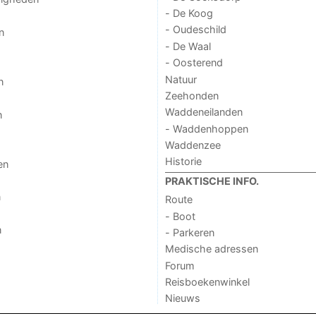
- De Koog
- Oudeschild
n
- De Waal
- Oosterend
Natuur
n
Zeehonden
Waddeneilanden
n
- Waddenhoppen
Waddenzee
Historie
en
PRAKTISCHE INFO.
n
Route
- Boot
n
- Parkeren
Medische adressen
Forum
Reisboekenwinkel
Nieuws