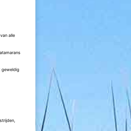
van alle
 catamarans
t geweldig
trijden,