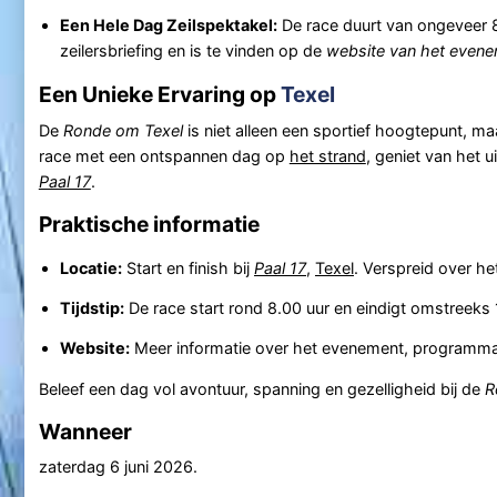
Een Hele Dag Zeilspektakel:
De race duurt van ongeveer 8
zeilersbriefing en is te vinden op de
website van het even
Een Unieke Ervaring op
Texel
De
Ronde om Texel
is niet alleen een sportief hoogtepunt, m
race met een ontspannen dag op
het strand
, geniet van het u
Paal 17
.
Praktische informatie
Locatie:
Start en finish bij
Paal 17
,
Texel
. Verspreid over h
Tijdstip:
De race start rond 8.00 uur en eindigt omstreeks 1
Website:
Meer informatie over het evenement, programma e
Beleef een dag vol avontuur, spanning en gezelligheid bij de
R
Wanneer
zaterdag 6 juni 2026
.