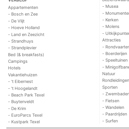
- Musea
Appartementen
- Monumente
- Bosch en Zee
- Kerken
- De Vlijt
- Molens
- Hoeve Holland
- Uitkijkpunte
- Land en Zeezicht
Attracties
- Strandhuys
- Rondvaarte
- Strandplevier
- Boerderijen
Bed (& breakfasts)
- Speeltuinen
Campings
- Minigolfban
Hotels
Natuur
Vakantiehuizen
Rondleidinge
- 't Eibernest
Sporten
- 't Hoogelandt
- Zwembade
- Beach Park Texel
- Fietsen
- Buytenveldt
- Wandelen
- De Krim
- Paardrijden
- EuroParcs Texel
- Surfen
- Kustpark Texel