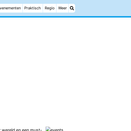
venementen
Praktisch
Regio
Weer
r wereld en een must-