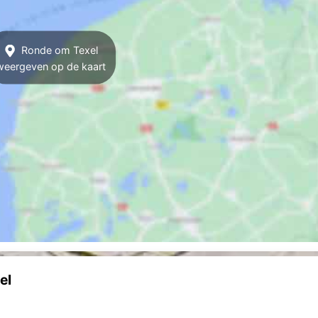
Ronde om Texel
weergeven op de kaart
el