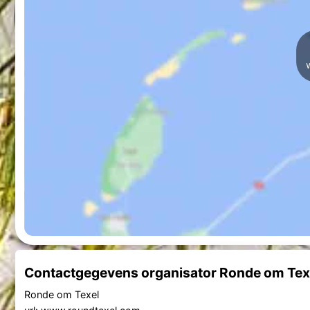
Contactgegevens organisator Ronde om Tex
Ronde om Texel