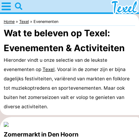
Home
Texel
Home
Texel
Evenementen
Wat te beleven op Texel:
Tips
Evenementen & Activiteiten
Voor
Hieronder vindt u onze selectie van de leukste
kinderen
Dorpen
evenementen op
Texel
. Vooral in de zomer zijn er bijna
-
dagelijks festiviteiten, variërend van markten en folklore
tot muziekoptredens en sportevenementen. Maar ook
Den
-
buiten het zomerseizoen valt er volop te genieten van
Burg
Den
-
diverse activiteiten.
Hoorn
De
-
Cocksdorp
De
-
Zomermarkt in Den Hoorn