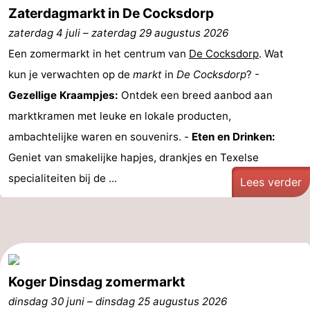
Zaterdagmarkt in De Cocksdorp
&
Bezienswaardigheden
zaterdag 4 juli
–
zaterdag 29 augustus 2026
doen
-
Een zomermarkt in het centrum van
De Cocksdorp
. Wat
kun je verwachten op de
markt
in
De Cocksdorp
? -
Musea
-
Gezellige Kraampjes:
Ontdek een breed aanbod aan
Monumenten
-
marktkramen met leuke en lokale producten,
ambachtelijke waren en souvenirs. -
Eten en Drinken:
Kerken
-
Geniet van smakelijke hapjes, drankjes en Texelse
Molens
-
specialiteiten bij de ...
Lees verder
Uitkijkpunten
Attracties
-
Rondvaarten
-
Koger Dinsdag zomermarkt
dinsdag 30 juni
Boerderijen
-
–
dinsdag 25 augustus 2026