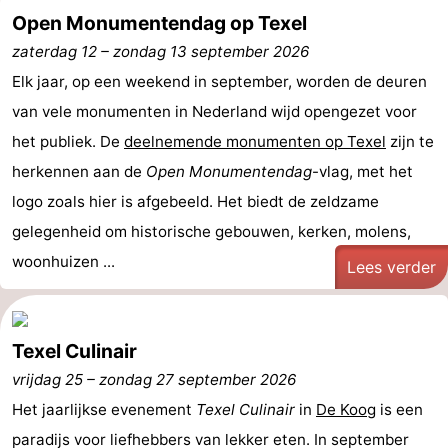
Open Monumentendag op Texel
Natuur
-
zaterdag 12
–
zondag 13 september 2026
Elk jaar, op een weekend in september, worden de deuren
Schoorlse
Bergen
-
van vele monumenten in Nederland wijd opengezet voor
Duinen
aan
Bergen
-
het publiek. De
deelnemende monumenten op Texel
zijn te
herkennen aan de
Open Monumentendag
-vlag, met het
Zee
Alkmaar
-
logo zoals hier is afgebeeld. Het biedt de zeldzame
Egmond
-
gelegenheid om historische gebouwen, kerken, molens,
woonhuizen ...
aan
Noordhollands
-
Lees verder
Zee
duinreservaat
Wijk
-
Texel Culinair
aan
Natuur
-
vrijdag 25
–
zondag 27 september 2026
Zee
Zuid-
Amsterdam
-
Het jaarlijkse evenement
Texel Culinair
in
De Koog
is een
paradijs voor liefhebbers van lekker eten. In september
Kennermerland
Haarlem
-