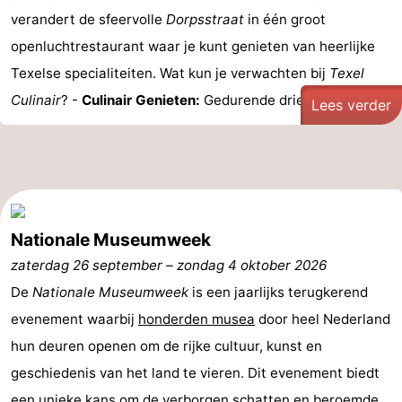
verandert de sfeervolle
Dorpsstraat
in één groot
Zandvoort
Weer
openluchtrestaurant waar je kunt genieten van heerlijke
Texelse specialiteiten. Wat kun je verwachten bij
Texel
Contact
Culinair
? -
Culinair Genieten:
Gedurende drie ...
Lees verder
Nationale Museumweek
zaterdag 26 september
–
zondag 4 oktober 2026
De
Nationale Museumweek
is een jaarlijks terugkerend
evenement waarbij
honderden musea
door heel Nederland
hun deuren openen om de rijke cultuur, kunst en
geschiedenis van het land te vieren. Dit evenement biedt
een unieke kans om de verborgen schatten en beroemde