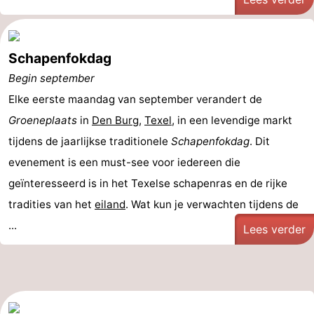
Nieuws
Schapenfokdag
Medische
Begin september
adressen
Regio
Elke eerste maandag van september verandert de
Groeneplaats
Waddeneilanden
in
Den Burg
,
Texel
, in een levendige markt
tijdens de jaarlijkse traditionele
Schapenfokdag
. Dit
-
evenement is een must-see voor iedereen die
geïnteresseerd is in het Texelse schapenras en de rijke
Schiermonnikoog
-
tradities van het
eiland
. Wat kun je verwachten tijdens de
Ameland
-
...
Lees verder
Terschelling
-
Vlieland
Noord-
Holland
-