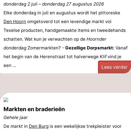
donderdag 2 juli
–
donderdag 27 augustus 2026
Koog
Oudeschild
-
Elke donderdag in juli en augustus wordt het pittoreske
De
-
Den Hoorn
omgetoverd tot een levendige markt vol
Texelse producten, handgemaakte items en tweedehands
Waal
Oosterend
Natuur
schatten. Wat kun je verwachten op de
Hoornder
Mooiste
donderdag
Zomermarkten? -
Gezellige Dorpsmarkt:
Vanaf
het begin van de
Herenstraat
tot halverwege
Klif
vind je
uitkijkpunten
Overnachten
een ...
Lees verder
Appartementen
-
Bosch
-
Markten en braderieën
en
De
-
Gehele jaar
Zee
Vlijt
Hoeve
-
De
markt
in
Den Burg
is een wekelijkse trekpleister voor