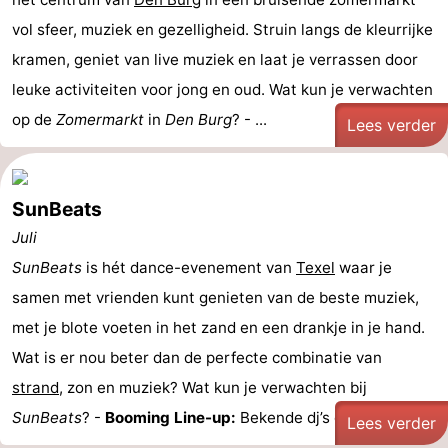
vol sfeer, muziek en gezelligheid. Struin langs de kleurrijke
kramen, geniet van live muziek en laat je verrassen door
leuke activiteiten voor jong en oud. Wat kun je verwachten
op de
Zomermarkt
in
Den Burg
? - ...
Lees verder
SunBeats
Juli
SunBeats
is hét dance-evenement van
Texel
waar je
samen met vrienden kunt genieten van de beste muziek,
met je blote voeten in het zand en een drankje in je hand.
Wat is er nou beter dan de perfecte combinatie van
strand
, zon en muziek? Wat kun je verwachten bij
SunBeats
? -
Booming Line-up:
Bekende dj’s draaien de ...
Lees verder