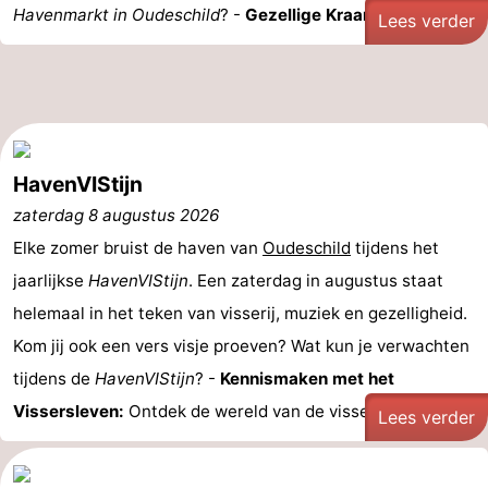
Havenmarkt in Oudeschild
? -
Gezellige Kraampjes: ...
Lees verder
Park
Buytenveldt
-
Texel
De
-
Krim
EuroParcs
-
Texel
Kustpark
-
HavenVIStijn
zaterdag 8 augustus 2026
Texel
Sluftervallei
-
Elke zomer bruist de haven van
Oudeschild
tijdens het
Strandhuys
-
jaarlijkse
HavenVIStijn
. Een zaterdag in augustus staat
helemaal in het teken van visserij, muziek en gezelligheid.
Villapark
-
Kom jij ook een vers visje proeven? Wat kun je verwachten
Residentie
Villapark
Last
tijdens de
HavenVIStijn
? -
Kennismaken met het
Vissersleven:
Ontdek de wereld van de visserij ...
Lees verder
Texel
Vogelmient
minutes
Strand
Zien