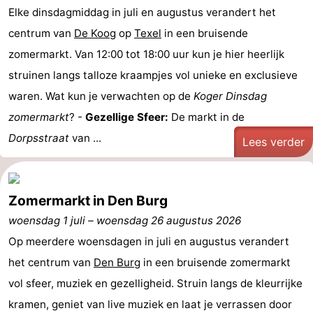
Elke dinsdagmiddag in juli en augustus verandert het
Speeltuinen
-
centrum van
De Koog
op
Texel
in een bruisende
zomermarkt. Van 12:00 tot 18:00 uur kun je hier heerlijk
Minigolfbanen
Natuur
struinen langs talloze kraampjes vol unieke en exclusieve
Rondleidingen
waren. Wat kun je verwachten op de
Koger Dinsdag
zomermarkt
Sporten
? -
Gezellige Sfeer:
De markt in de
Dorpsstraat
van ...
Lees verder
-
Zwembaden
-
Zomermarkt in Den Burg
Fietsen
-
woensdag 1 juli
–
woensdag 26 augustus 2026
Op meerdere woensdagen in juli en augustus verandert
Wandelen
-
het centrum van
Den Burg
in een bruisende zomermarkt
Paardrijden
-
vol sfeer, muziek en gezelligheid. Struin langs de kleurrijke
kramen, geniet van live muziek en laat je verrassen door
Surfen
-