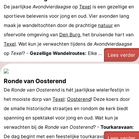
De jaarlijkse
Avondvierdaagse
op
Texel
is een gezellige en
sportieve belevenis voor jong en oud. Vier avonden lang
maak je wandeltochten door de prachtige
natuur
en
sfeervolle omgeving van
Den Burg
, het bruisende hart van
Texel
. Wat kun je verwachten tijdens de
Avondvierdaagse
op
Texel
? -
Gezellige Wandelroutes:
Elke ...
Lees verder
Ronde van Oosterend
De
Ronde van Oosterend
is hét jaarlijkse wielerfestijn in
het mooiste dorp van
Texel
:
Oosterend
! Deze koers door
de smalle historische straatjes en rondom de kerk biedt
spanning en spektakel voor jong en oud. Wat kun je
verwachten bij de
Ronde van Oosterend
? -
Tourkaravaan:
De dag begint met een feestelijke tourkaravaan ...
Lees verder