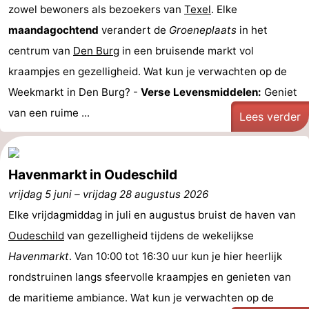
zowel bewoners als bezoekers van
Texel
. Elke
Holland
Land
-
maandagochtend
verandert de
Groeneplaats
in het
en
Strandhuys
-
centrum van
Den Burg
in een bruisende markt vol
kraampjes en gezelligheid. Wat kun je verwachten op de
Zeezicht
Strandplevier
Bed
Weekmarkt in Den Burg? -
Verse Levensmiddelen:
Geniet
(&
Campings
van een ruime ...
Lees verder
breakfasts)
Hotels
Havenmarkt in Oudeschild
Vakantiehuizen
vrijdag 5 juni
–
vrijdag 28 augustus 2026
-
Elke vrijdagmiddag in juli en augustus bruist de haven van
Oudeschild
't
-
van gezelligheid tijdens de wekelijkse
Havenmarkt
. Van 10:00 tot 16:30 uur kun je hier heerlijk
Eibernest
't
-
rondstruinen langs sfeervolle kraampjes en genieten van
de maritieme ambiance. Wat kun je verwachten op de
Hoogelandt
Beach
-