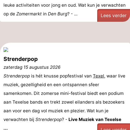
leuke activiteiten voor jong en oud. Wat kun je verwachten
Wadlopen
Zeehonden
op de
Zomermarkt
in
Den Burg
? - ...
Lees verder
Eten
en
Evenementen
drinken
Praktisch
Strenderpop
Forum
zaterdag 15 augustus 2026
Route
Strenderpop
is hét knusse popfestival van
Texel
, waar live
muziek, gezelligheid en een ontspannen sfeer
-
samenkomen. Dit zomerse mini-festival biedt een podium
Boot
Waddenhoppen
aan Texelse bands en trekt zowel eilanders als bezoekers
aan voor een dag vol muziek en plezier. Wat kun je
-
verwachten bij
Strenderpop
? -
Live Muziek van Texelse
Parkeren
Reisboekenwinkel
...
Lees verder