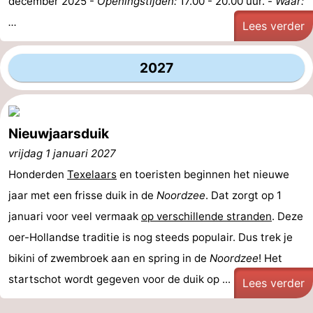
december 2025 -
Openingstijden:
17.00 - 20.00 uur. -
Waar:
...
Lees verder
2027
Nieuwjaarsduik
vrijdag 1 januari 2027
Honderden
Texelaars
en toeristen beginnen het nieuwe
jaar met een frisse duik in de
Noordzee
. Dat zorgt op 1
januari voor veel vermaak
op verschillende stranden
. Deze
oer-Hollandse traditie is nog steeds populair. Dus trek je
bikini of zwembroek aan en spring in de
Noordzee
! Het
startschot wordt gegeven voor de duik op ...
Lees verder