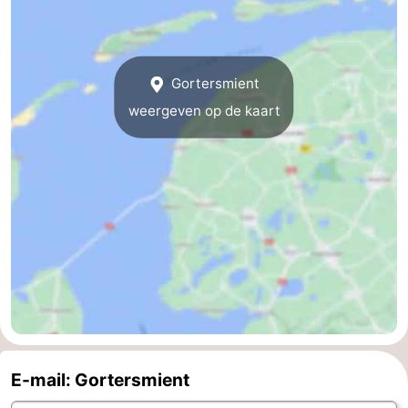
Zandvoort
Weer
Contact
Gortersmient
weergeven op de kaart
E-mail: Gortersmient