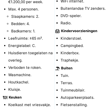
WiFi internet.
€1.200,00 per week.
Wadlopen
Zeehonden
Buitenlandse TV zenders.
Max. 4 personen.
DVD-speler.
Slaapkamers: 2.
Eten
Radio.
Bedden: 4.
en
Evenementen
Badkamers: 1.
Kindervoorzieningen
Leefruimte: ±65 m².
Kinderstoel.
drinken
Praktisch
Energielabel: C.
Campingbed.
Forum
Huisdieren toegelaten na
Kinderbox.
overleg.
Traphekje.
Route
Verboden te roken.
Buiten
-
Wasmachine.
Tuin.
Houtkachel.
Terras.
Boot
Waddenhoppen
Kluisje.
Tuinmeubilair.
-
Keuken
Autoparkeerplaats.
Koelkast met vriesvakje.
Fietsenstalling.
Parkeren
Reisboekenwinkel