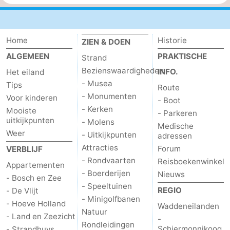
Home
Historie
ZIEN & DOEN
ALGEMEEN
PRAKTISCHE
Strand
Bezienswaardigheden
INFO.
Het eiland
- Musea
Tips
Route
- Monumenten
Voor kinderen
- Boot
- Kerken
Mooiste
- Parkeren
uitkijkpunten
- Molens
Medische
Weer
- Uitkijkpunten
adressen
Attracties
Forum
VERBLIJF
- Rondvaarten
Reisboekenwinkel
Appartementen
- Boerderijen
Nieuws
- Bosch en Zee
- Speeltuinen
REGIO
- De Vlijt
- Minigolfbanen
- Hoeve Holland
Waddeneilanden
Natuur
- Land en Zeezicht
-
Rondleidingen
Schiermonnikoog
- Strandhuys