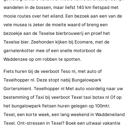
wandelen in de bossen, maar liefst 140 km fietspad met
&
Bezienswaardigheden
mooie routes over het eiland. Een bezoek aan een van de
doen
-
vele musea is zeker de moeite waard of breng een
bezoekje aan de Texelse bierbrouwerij en proef het
Musea
-
Texelse bier. Zeehonden kijken bij Ecomare, met de
Monumenten
-
garnalenkotter mee of een snelle motorboot de
Waddenzee op om robben te spotten.
Kerken
-
Fiets huren bij de veerboot Teso nl, met auto of
Molens
-
Texelhopper nl. Deze stopt nabij Bungalowpark
Uitkijkpunten
Attracties
Gortersmient. Texelhopper nl Met auto voordelig naar uw
bestemming of Taxi bij veerboot Texel taxi botax nl Of op
-
het bungalowpark fietsen huren gelegen op 100mtr.
Rondvaarten
-
Texel, een korte week, een lang weekend in Waddeneiland
Texel. Ont-stressen in Texel? Boek een uitwaai vakantie
Boerderijen
-