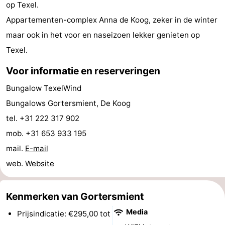
op Texel.
Speeltuinen
-
Appartementen-complex Anna de Koog, zeker in de winter
maar ook in het voor en naseizoen lekker genieten op
Minigolfbanen
Natuur
Texel.
Rondleidingen
Voor informatie en reserveringen
Sporten
Bungalow TexelWind
Bungalows Gortersmient, De Koog
-
tel. +31 222 317 902
Zwembaden
-
mob. +31 653 933 195
mail.
E-mail
Fietsen
-
web.
Website
Wandelen
-
Kenmerken van Gortersmient
Paardrijden
-
Media
Prijsindicatie: €295,00 tot
Surfen
-