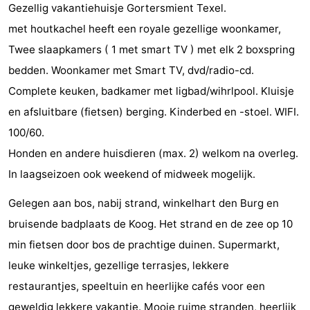
Gezellig vakantiehuisje Gortersmient Texel.
Park
Buytenveldt
-
met houtkachel heeft een royale gezellige woonkamer,
Twee slaapkamers ( 1 met smart TV ) met elk 2 boxspring
Texel
De
-
bedden. Woonkamer met Smart TV, dvd/radio-cd.
Krim
EuroParcs
-
Complete keuken, badkamer met ligbad/wihrlpool. Kluisje
en afsluitbare (fietsen) berging. Kinderbed en -stoel. WIFI.
Texel
Kustpark
-
100/60.
Texel
Sluftervallei
-
Honden en andere huisdieren (max. 2) welkom na overleg.
In laagseizoen ook weekend of midweek mogelijk.
Strandhuys
-
Gelegen aan bos, nabij strand, winkelhart den Burg en
Villapark
-
bruisende badplaats de Koog. Het strand en de zee op 10
Residentie
Villapark
Last
min fietsen door bos de prachtige duinen. Supermarkt,
leuke winkeltjes, gezellige terrasjes, lekkere
Texel
Vogelmient
minutes
Strand
restaurantjes, speeltuin en heerlijke cafés voor een
Zien
geweldig lekkere vakantie. Mooie ruime stranden, heerlijk