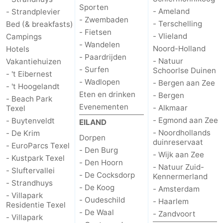
Sporten
- Ameland
- Strandplevier
- Zwembaden
- Terschelling
Bed (& breakfasts)
- Fietsen
- Vlieland
Campings
- Wandelen
Noord-Holland
Hotels
- Paardrijden
- Natuur
Vakantiehuizen
- Surfen
Schoorlse Duinen
- 't Eibernest
- Wadlopen
- Bergen aan Zee
- 't Hoogelandt
Eten en drinken
- Bergen
- Beach Park
Evenementen
- Alkmaar
Texel
- Egmond aan Zee
- Buytenveldt
EILAND
- Noordhollands
- De Krim
Dorpen
duinreservaat
- EuroParcs Texel
- Den Burg
- Wijk aan Zee
- Kustpark Texel
- Den Hoorn
- Natuur Zuid-
- Sluftervallei
- De Cocksdorp
Kennermerland
- Strandhuys
- De Koog
- Amsterdam
- Villapark
- Oudeschild
- Haarlem
Residentie Texel
- De Waal
- Zandvoort
- Villapark