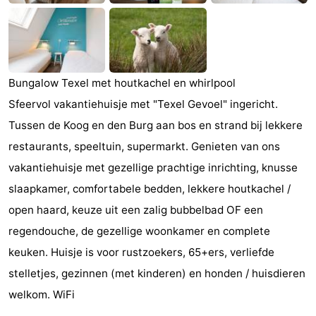
Holland
Land
-
en
Strandhuys
-
Zeezicht
Strandplevier
Bed
Bungalow Texel met houtkachel en whirlpool
Sfeervol vakantiehuisje met "Texel Gevoel" ingericht.
(&
Campings
Tussen de Koog en den Burg aan bos en strand bij lekkere
breakfasts)
Hotels
restaurants, speeltuin, supermarkt. Genieten van ons
vakantiehuisje met gezellige prachtige inrichting, knusse
Vakantiehuizen
slaapkamer, comfortabele bedden, lekkere houtkachel /
-
open haard, keuze uit een zalig bubbelbad OF een
regendouche, de gezellige woonkamer en complete
't
-
keuken. Huisje is voor rustzoekers, 65+ers, verliefde
Eibernest
't
-
stelletjes, gezinnen (met kinderen) en honden / huisdieren
welkom. WiFi
Hoogelandt
Beach
-