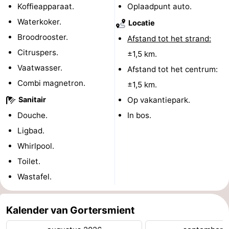
Koffieapparaat.
Oplaadpunt auto.
Nieuws
Waterkoker.
Locatie
Broodrooster.
Afstand tot het strand:
Medische
Citruspers.
±1,5 km.
adressen
Regio
Vaatwasser.
Afstand tot het centrum:
Combi magnetron.
±1,5 km.
Waddeneilanden
Sanitair
Op vakantiepark.
-
Douche.
In bos.
Ligbad.
Schiermonnikoog
-
Whirlpool.
Ameland
-
Toilet.
Wastafel.
Terschelling
-
Vlieland
Noord-
Kalender van Gortersmient
Holland
-