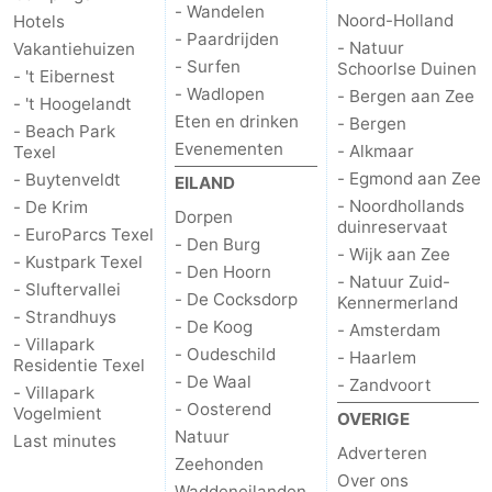
- Wandelen
Noord-Holland
Hotels
- Paardrijden
Zandvoort
Weer
- Natuur
Vakantiehuizen
- Surfen
Schoorlse Duinen
- 't Eibernest
Contact
- Wadlopen
- Bergen aan Zee
- 't Hoogelandt
Eten en drinken
- Bergen
- Beach Park
Evenementen
- Alkmaar
Texel
- Egmond aan Zee
- Buytenveldt
EILAND
- Noordhollands
- De Krim
Dorpen
duinreservaat
- EuroParcs Texel
- Den Burg
- Wijk aan Zee
- Kustpark Texel
- Den Hoorn
- Natuur Zuid-
- Sluftervallei
- De Cocksdorp
Kennermerland
- Strandhuys
- De Koog
- Amsterdam
- Villapark
- Oudeschild
- Haarlem
Residentie Texel
- De Waal
- Zandvoort
- Villapark
- Oosterend
Vogelmient
OVERIGE
Natuur
Last minutes
Adverteren
Zeehonden
Over ons
Waddeneilanden