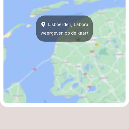
Wadlopen
Zeehonden
Eten
IJsboerderij Labora
weergeven op de kaart
en
Evenementen
drinken
Praktisch
Forum
Route
-
Boot
Waddenhoppen
-
Parkeren
Reisboekenwinkel