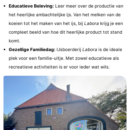
Educatieve Beleving:
Leer meer over de productie van
Park
Buytenveldt
-
het heerlijke ambachtelijke ijs. Van het melken van de
Texel
De
-
koeien tot het maken van het ijs, bij
Labora
krijg je een
compleet beeld van hoe dit heerlijke product tot stand
Krim
EuroParcs
-
komt.
Texel
Kustpark
-
Gezellige Familiedag:
IJsboerderij
Labora
is de ideale
plek voor een familie-uitje. Met zowel educatieve als
Texel
Sluftervallei
-
recreatieve activiteiten is er voor ieder wat wils.
Strandhuys
-
Villapark
-
Residentie
Villapark
Last
Texel
Vogelmient
minutes
Strand
Zien