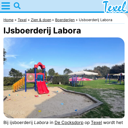
Home
Texel
Home
Texel
Zien & doen
Boerderijen
IJsboerderij Labora
IJsboerderij Labora
Tips
Voor
kinderen
Dorpen
-
Den
-
Burg
Den
-
Hoorn
De
-
Cocksdorp
De
-
Bij ijsboerderij
Labora
in
De Cocksdorp
op
Texel
wordt het