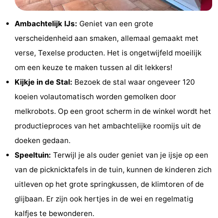
Holland
Land
-
Ambachtelijk IJs:
Geniet van een grote
en
Strandhuys
-
verscheidenheid aan smaken, allemaal gemaakt met
verse, Texelse producten. Het is ongetwijfeld moeilijk
Zeezicht
Strandplevier
Bed
om een keuze te maken tussen al dit lekkers!
(&
Campings
Kijkje in de Stal:
Bezoek de stal waar ongeveer 120
koeien volautomatisch worden gemolken door
breakfasts)
Hotels
melkrobots. Op een groot scherm in de winkel wordt het
Vakantiehuizen
productieproces van het ambachtelijke roomijs uit de
doeken gedaan.
-
Speeltuin:
Terwijl je als ouder geniet van je ijsje op een
't
-
van de picknicktafels in de tuin, kunnen de kinderen zich
uitleven op het grote springkussen, de klimtoren of de
Eibernest
't
-
glijbaan. Er zijn ook hertjes in de wei en regelmatig
Hoogelandt
Beach
-
kalfjes te bewonderen.