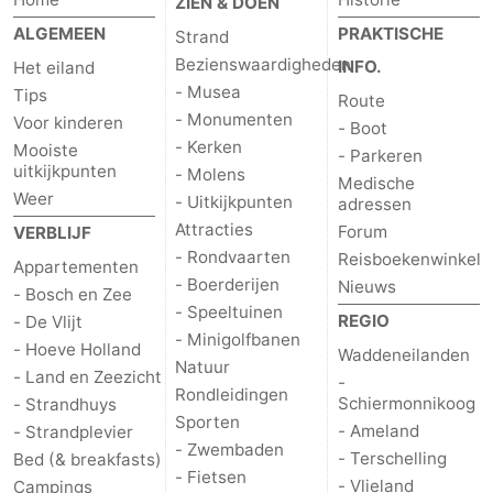
ZIEN & DOEN
ALGEMEEN
PRAKTISCHE
Strand
Natuur
-
Bezienswaardigheden
INFO.
Het eiland
Schoorlse
Bergen
-
- Musea
Tips
Route
- Monumenten
Voor kinderen
- Boot
Duinen
aan
Bergen
-
- Kerken
Mooiste
- Parkeren
uitkijkpunten
- Molens
Medische
Zee
Alkmaar
-
Weer
- Uitkijkpunten
adressen
Attracties
Forum
VERBLIJF
Egmond
-
- Rondvaarten
Reisboekenwinkel
Appartementen
- Boerderijen
Nieuws
aan
Noordhollands
-
- Bosch en Zee
- Speeltuinen
REGIO
- De Vlijt
Zee
duinreservaat
Wijk
-
- Minigolfbanen
- Hoeve Holland
Waddeneilanden
Natuur
- Land en Zeezicht
-
aan
Natuur
-
Rondleidingen
Schiermonnikoog
- Strandhuys
Sporten
- Ameland
- Strandplevier
Zee
Zuid-
Amsterdam
-
- Zwembaden
- Terschelling
Bed (& breakfasts)
- Fietsen
- Vlieland
Campings
Kennermerland
Haarlem
-