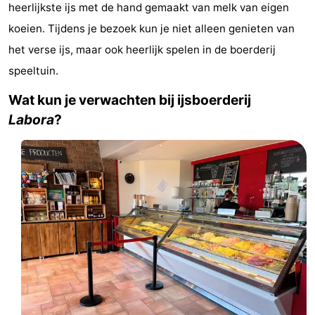
heerlijkste ijs met de hand gemaakt van melk van eigen
Koog
Oudeschild
-
koeien. Tijdens je bezoek kun je niet alleen genieten van
De
-
het verse ijs, maar ook heerlijk spelen in de boerderij
speeltuin.
Waal
Oosterend
Natuur
Wat kun je verwachten bij ijsboerderij
Mooiste
Labora
?
uitkijkpunten
Overnachten
Appartementen
-
Bosch
-
en
De
-
Zee
Vlijt
Hoeve
-