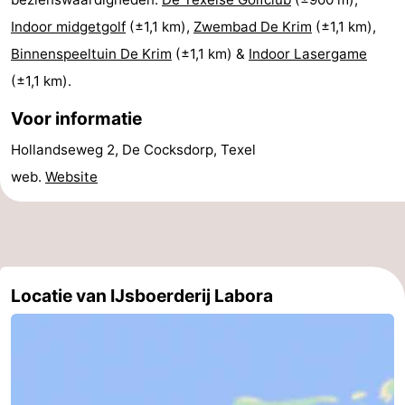
Indoor midgetgolf
(±1,1 km),
Zwembad De Krim
(±1,1 km),
Speeltuinen
-
Binnenspeeltuin De Krim
(±1,1 km) &
Indoor Lasergame
Minigolfbanen
Natuur
(±1,1 km).
Rondleidingen
Voor informatie
Hollandseweg 2, De Cocksdorp, Texel
Sporten
web.
Website
-
Zwembaden
-
Fietsen
-
Locatie van IJsboerderij Labora
Wandelen
-
Paardrijden
-
Surfen
-