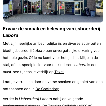
&
Bezienswaardigheden
doen
-
Ervaar de smaak en beleving van ijsboerderij
Musea
-
Labora
Monumenten
-
Met zijn heerlijke ambachtelijke ijs en diverse activiteiten
Kerken
-
biedt ijsboerderij
Labora
een onvergetelijke ervaring voor
het hele gezin. Of je nu komt voor het ijs, het kijkje in de
Molens
-
stal, of het speelplezier voor de kinderen,
Labora
is een
Uitkijkpunten
Attracties
must-see tijdens je verblijf op
Texel
.
-
Laat je verrassen door de verse smaken en geniet van een
ontspannen dag in
De Cocksdorp
.
Rondvaarten
-
Verder is
IJsboerderij Labora
nabij de volgende
Boerderijen
-
bezienswaardigheden:
De Texelse Golfclub
(±900 m),